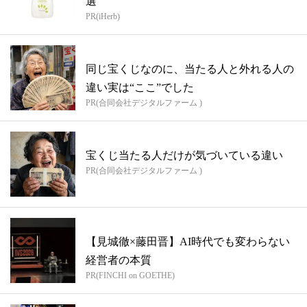
選
PR(iHerb)
同じ宝くじなのに、当たる人と外れる人の
違い実は“ここ”でした
PR(合同会社デジタルファーム )
宝くじ当たる人だけが気づいている違い
PR(合同会社デジタルファーム )
【見城徹×藤田晋】AI時代でも変わらない
経営者の本質
PR(FINCHI on GOETHE)