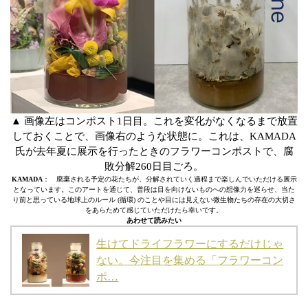
▲ 画像左はコンポスト1日目。これを変化がなくなるまで放置
しておくことで、画像右のような状態に。これは、KAMADA
氏が去年夏に展示を行ったときのフラワーコンポストで、腐
敗分解260日目ごろ。
KAMADA
： 廃棄される予定の花たちが、分解されていく過程まで楽しんでいただける展示
となっています。このアートを通じて、普段は目を向けないものへの想像力を巡らせ、当た
り前と思っている地球上のルール (循環) のことや目には見えない微生物たちの存在の大切さ
をあらためて感じていただけたら幸いです。
あわせて読みたい
生けてドライフラワーにするだけじゃ
ない。今注目を集める「フラワーコン
ポ…