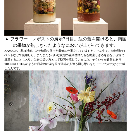
▲ フラワーコンポストの展示7日目。瓶の蓋を開けると、南国
の果物が熟しきったようなにおいが上がってきます。
KAMADA
：私は以前、花や植物を使った装飾の仕事をしていました。その中で、短時間のイ
ベントなどで使用した、まだまだきれいな状態の花や植物たちを廃棄せざるを得ない現場に
遭遇することもあり、生命の扱い方として疑問を感じていました。そういった背景もあり、
TRUNK(HOTEL)のように日常的に花を扱う現場の人達も同じ想いをもっていたのだなと共感
したんです。