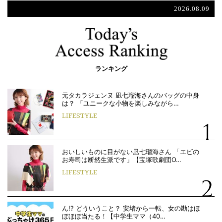
2026.08.09
ランキング
元タカラジェンヌ 凪七瑠海さんのバッグの中身
は？ 「ユニークな小物を楽しみながら…
LIFESTYLE
おいしいものに目がない凪七瑠海さん 「エビの
お寿司は断然生派です」【宝塚歌劇団O…
LIFESTYLE
ん!? どういうこと？ 安堵から一転、女の勘はほ
ぼほぼ当たる！【中学生ママ（40…