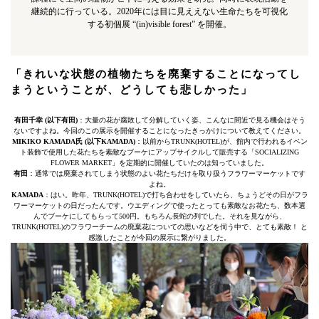
継続的に行っている。2020年には目に見ええない生命たちを可視化
する初個展 “(in)visible forest” を開催。
「きれいな状態の植物たちを廃棄することになってし
まうということが、どうしても悲しかった」
有田千幸 (以下有田)
：大量の花が腐敗して分解していく姿、こんなに間近で見る機会はそう
ないですよね。今回のこの展示を開催することになったきっかけについて教えてください。
MIKIKO KAMADA氏 (以下KAMADA)
：以前からTRUNK(HOTEL)が、館内で行われるイベン
ト装飾で使用した花たちを素敵なブーケにアップサイクルして販売する「SOCIALIZING
FLOWER MARKET」を定期的に開催していたのは知っていました。
有田
：通常では廃棄されてしまう状態のよい花たちだけを取り扱うフラワーマーケットです
よね。
KAMADA
：はい。昨年、TRUNK(HOTEL)で打ち合わせをしていたら、ちょうどその日がフラ
ワーマーケットの日だったんです。ウエディングで使ったとっても素敵なお花たち、数本選
んでブーケにしてもらって500円。もちろん長蛇の列でした。それを見ながら、
TRUNK(HOTEL)のフラワーチームの廃棄花についての思いなどを伺う中で、とても素敵！ と
感激したことが今回の展示に繋がりました。