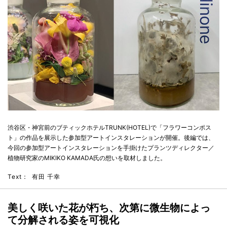
渋⾕区・神宮前のブティックホテルTRUNK(HOTEL)で「フラワーコンポス
ト」の作品を展⽰した参加型アートインスタレーションが開催。後編では、
今回の参加型アートインスタレーションを手掛けたプランツディレクター／
植物研究家のMIKIKO KAMADA氏の想いを取材しました。
Text：
有田 千幸
美しく咲いた花が朽ち、次第に微生物によっ
て分解される姿を可視化