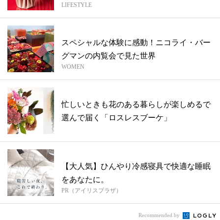
LIFESTYLE
名！【...
スペシャルな体験に感動！ニコライ・バー
グマンの内覧会で見た世界
WOMEN
忙しいときも花のある暮らしが楽しめるで
選んで届く「ロスレスブーケ」
【大人気】ひんやり冷感寝具で快適な睡眠
をあなたに。
PR（アイリスプラザ）
Recommended by