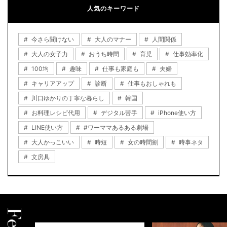
人気のキーワード
今さら聞けない
大人のマナー
人間関係
大人の女子力
おうち時間
育児
仕事効率化
100均
趣味
仕事も家庭も
夫婦
キャリアアップ
診断
仕事もおしゃれも
川口ゆかりの丁寧な暮らし
韓国
お料理レシピ代用
デジタル苦手
iPhone使い方
LINE使い方
#ワーママあるある劇場
大人かっこいい
時短
女の時間割
時事ネタ
文房具