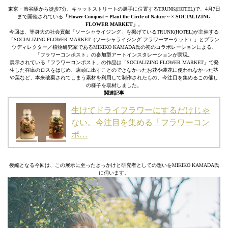
東京・渋谷駅から徒歩7分、キャットストリートの裏手に位置するTRUNK(HOTEL)で、4月7日
まで開催されている
「Flower Compost ~ Plant the Circle of Nature ~ × SOCIALIZING
FLOWER MARKET」
。
今回は、等身大の社会貢献「ソーシャライジング」を掲げているTRUNK(HOTEL)が主催する
「SOCIALIZING FLOWER MARKET（ソーシャライジング フラワーマーケット）」とプラン
ツディレクター／植物研究家であるMIKIKO KAMADA氏の初のコラボレーションによる、
「フラワーコンポスト」の参加型アートインスタレーションが実現。
展⽰されている「フラワーコンポスト」の作品は「SOCIALIZING FLOWER MARKET」で発
⽣した在庫のロスをはじめ、店頭に出すことのできなかったお花や装花に使われなかった茎
や葉など、本来破棄されてしまう素材を利⽤して制作されたもの。今注⽬を集めるこの催し
の様⼦を取材しました。
関連記事
生けてドライフラワーにするだけじゃ
ない。今注目を集める「フラワーコン
ポ…
後編となる今回は、この展示に至ったきっかけと研究者としての想いをMIKIKO KAMADA氏
に伺います。