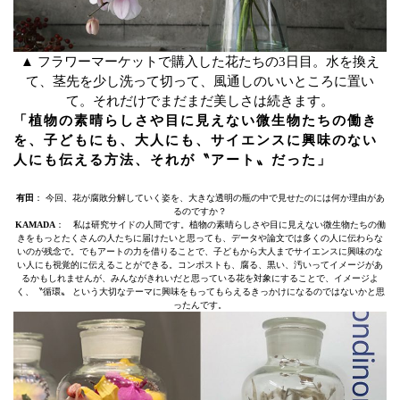
▲ フラワーマーケットで購入した花たちの3日目。水を換え
て、茎先を少し洗って切って、風通しのいいところに置い
て。それだけでまだまだ美しさは続きます。
「植物の素晴らしさや目に見えない微生物たちの働き
を、子どもにも、大人にも、サイエンスに興味のない
人にも伝える方法、それが〝アート〟だった」
有田
： 今回、花が腐敗分解していく姿を、大きな透明の瓶の中で見せたのには何か理由があ
るのですか？
KAMADA
： 私は研究サイドの人間です。植物の素晴らしさや目に見えない微生物たちの働
きをもっとたくさんの人たちに届けたいと思っても、データや論文では多くの人に伝わらな
いのが残念で。でもアートの力を借りることで、子どもから大人までサイエンスに興味のな
い人にも視覚的に伝えることができる。コンポストも、腐る、黒い、汚いってイメージがあ
るかもしれませんが、みんながきれいだと思っている花を対象にすることで、イメージよ
く、〝循環〟 という大切なテーマに興味をもってもらえるきっかけになるのではないかと思
ったんです。