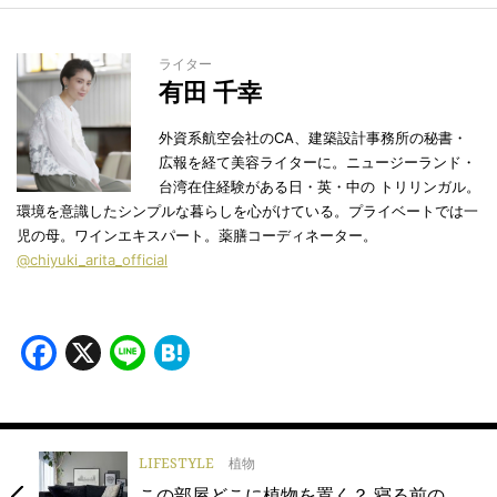
ライター
有田 千幸
外資系航空会社のCA、建築設計事務所の秘書・
広報を経て美容ライターに。ニュージーランド・
台湾在住経験がある日・英・中の トリリンガル。
環境を意識したシンプルな暮らしを心がけている。プライベートでは一
児の母。ワインエキスパート。薬膳コーディネーター。
@chiyuki_arita_official
Facebook
X
Line
Hatena
LIFESTYLE
植物
この部屋どこに植物を置く？ 寝る前の