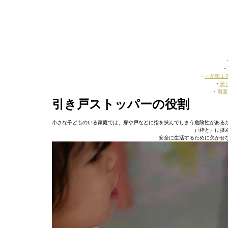
・
・
戸が閉ま
・
差
・
両面
引き戸ストッパーの役割
小さな子どものいる家庭では、扉や戸などに指を挟んでしまう危険性がある
戸枠と戸に挟
安全に生活するために欠かせ