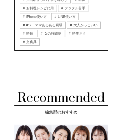
お料理レシピ代用
デジタル苦手
iPhone使い方
LINE使い方
#ワーママあるある劇場
大人かっこいい
時短
女の時間割
時事ネタ
文房具
Recommended
編集部のおすすめ