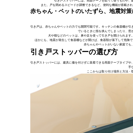
引き戸ストッパーには、両面テープを貼って使うものや、
また、戸を閉めるスピードが調整できるなど、便利な機能が搭載され
赤ちゃん・ペットのいたずら、地震対策
引き戸は、赤ちゃんやペットの力でも開閉可能です。キッチンの食器棚が引
でいるときに指を挟んでしまったり、窓
犬や猫などのペットは、鼻や足を使って引き戸を開けられます
ほかにも、地震が発生して食器棚などが開けば、食器類が落下して危険で
赤ちゃんやペットがいない家庭でも
引き戸ストッパーの選び方
引き戸ストッパーには、建具に傷を付けずに装着できる両面テープタイプや
手
ここからは取り付け場所と方法・