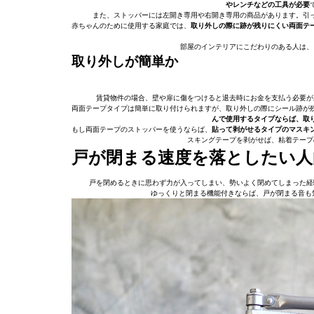
やレンチなどの工具が必要
また、ストッパーには左開き専用や右開き専用の商品があります。引
赤ちゃんのために使用する家庭では、
取り外しの際に跡が残りにくい両面テ
部屋のインテリアにこだわりのある人は、
取り外しが簡単か
賃貸物件の場合、壁や扉に傷をつけると退去時にお金を支払う必要が
両面テープタイプは簡単に取り付けられますが、取り外しの際にシール跡が
んで使用するタイプならば、取
もし両面テープのストッパーを使うならば、
貼って剥がせるタイプのマスキ
スキングテープを剥がせば、粘着テープ
戸が閉まる速度を落としたい人
戸を閉めるときに思わず力が入ってしまい、勢いよく閉めてしまった経
ゆっくりと閉まる機能付きならば、戸が閉まる音も