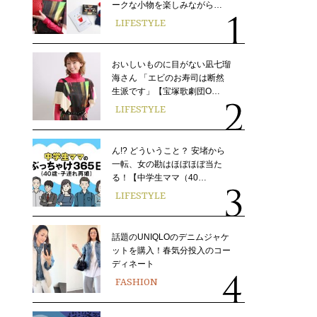
ークな小物を楽しみながら…
LIFESTYLE
おいしいものに目がない凪七瑠
海さん 「エビのお寿司は断然
生派です」【宝塚歌劇団O…
LIFESTYLE
ん!? どういうこと？ 安堵から
一転、女の勘はほぼほぼ当た
る！【中学生ママ（40…
LIFESTYLE
話題のUNIQLOのデニムジャケ
ットを購入！春気分投入のコー
ディネート
FASHION