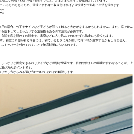
建具に穴を開けて取り付けるタイプなど、さまざまなタイプが販売されています。
ているものもあるため、環境に合わせて取り付ければより快適かつ安心に生活を送れます。
に
き戸の場合、包丁やナイフなど子どもが誤って触ると大けがをするかもしれません。また、窓で遊ん
から落下してしまったりする危険性もあるので注意が必要です。
。玄関や窓を開けての脱走や、書斎などに入り込んでのいたずら防止にも役立ちます。
す。寝室に戸棚がある場合には、寝ているときに扉が開いて落下物が直撃するかもしれません。
、ストッパーを付けておくことで地震対策にもなるのです。
、しっかりと固定できるねじタイプなど種類が豊富です。目的や住まいの環境に合わせることが、上
な選び方のポイントです。
取り外し方からみる選び方についてそれぞれ解説します。