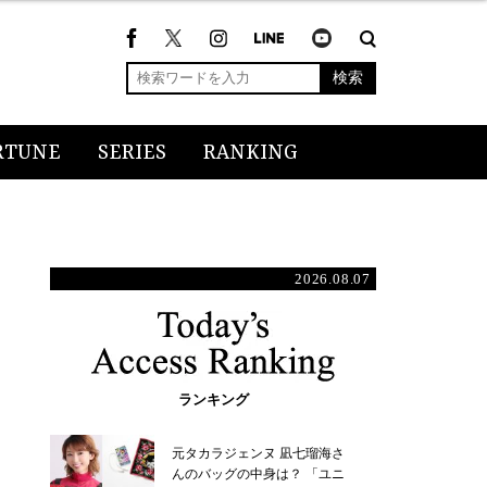
検索
RTUNE
SERIES
RANKING
2026.08.07
ランキング
元タカラジェンヌ 凪七瑠海さ
んのバッグの中身は？ 「ユニ