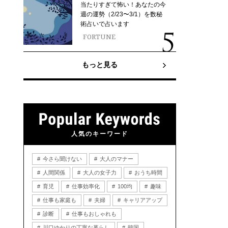
当たりすぎて怖い！あなたの今
週の運勢（2/23〜3/1）を数秘
術占いで占います
FORTUNE
もっと見る
人気のキーワード
今さら聞けない
大人のマナー
人間関係
大人の女子力
おうち時間
育児
仕事効率化
100均
趣味
仕事も家庭も
夫婦
キャリアアップ
診断
仕事もおしゃれも
川口ゆかりの丁寧な暮らし
韓国