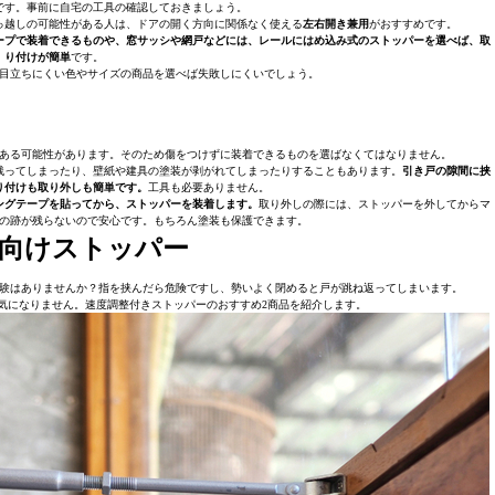
です。事前に自宅の工具の確認しておきましょう。
っ越しの可能性がある人は、ドアの開く方向に関係なく使える
左右開き兼用
がおすすめです。
ープで装着できるものや、窓サッシや網戸などには、レールにはめ込み式のストッパーを選べば、取
り付けが簡単
です。
目立ちにくい色やサイズの商品を選べば失敗しにくいでしょう。
ある可能性があります。そのため傷をつけずに装着できるものを選ばなくてはなりません。
残ってしまったり、壁紙や建具の塗装が剥がれてしまったりすることもあります。
引き戸の隙間に挟
り付けも取り外しも簡単です。
工具も必要ありません。
ングテープを貼ってから、ストッパーを装着します。
取り外しの際には、ストッパーを外してからマ
の跡が残らないので安心です。もちろん塗装も保護できます。
向けストッパー
験はありませんか？指を挟んだら危険ですし、勢いよく閉めると戸が跳ね返ってしまいます。
気になりません。速度調整付きストッパーのおすすめ2商品を紹介します。