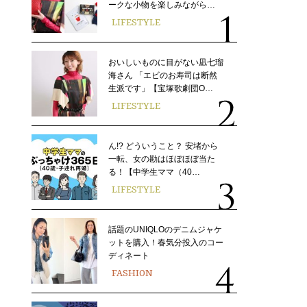
ークな小物を楽しみながら…
LIFESTYLE
おいしいものに目がない凪七瑠
海さん 「エビのお寿司は断然
生派です」【宝塚歌劇団O…
LIFESTYLE
ん!? どういうこと？ 安堵から
一転、女の勘はほぼほぼ当た
る！【中学生ママ（40…
LIFESTYLE
話題のUNIQLOのデニムジャケ
ットを購入！春気分投入のコー
ディネート
FASHION