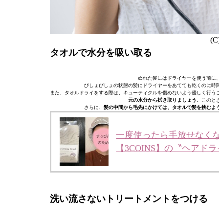
(C
タオルで水分を吸い取る
ぬれた髪にはドライヤーを使う前に
びしょびしょの状態の髪にドライヤーをあてても乾くのに時
また、タオルドライをする際は、キューティクルを傷めないよう優しく行う
元の水分から拭き取りましょう
。このと
さらに、
髪の中間から毛先にかけては、タオルで髪を挟むよ
一度使ったら手放せなく
【3COINS】の〝ヘアド
洗い流さないトリートメントをつける