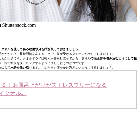
) Shutterstock.com
、
タオルを使ってある程度水分を拭き取っておきましょう。
間がかかる上、長時間熱をあてることで、髪が受けるダメージが増してしまいます。
ことが大切です。タオルドライは軽く水分をしぼってから、
タオルで頭全体を包み込むようにして根
き、指で頭皮をタッピングするように優しく行うのがコツです。
うにして水分を吸い取ります。
このときも圧をかけ過ぎないように注意しましょう。
なる！お風呂上がりがストレスフリーになる
ライタオル〟