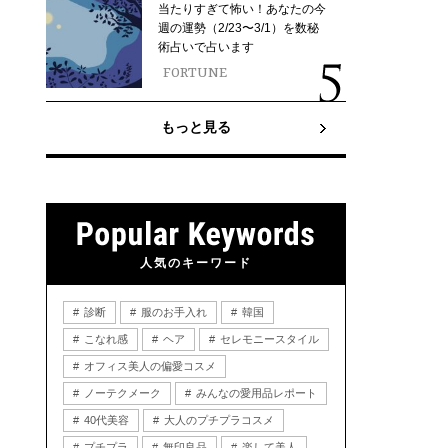
当たりすぎて怖い！あなたの今
週の運勢（2/23〜3/1）を数秘
術占いで占います
FORTUNE
もっと見る
人気のキーワード
診断
服のお手入れ
韓国
こなれ感
ヘア
セレモニースタイル
オフィス美人の偏愛コスメ
ノーテクメーク
みんなの愛用品レポート
40代美容
大人のプチプラコスメ
プチプラ
無印良品
楽して美人