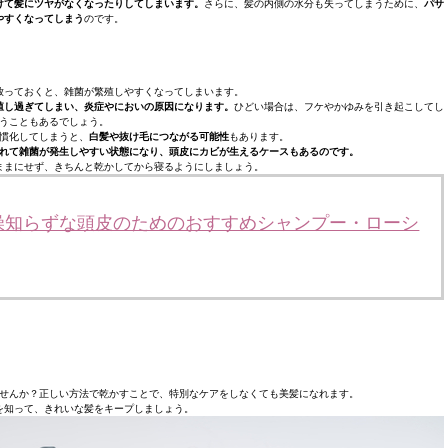
けて髪にツヤがなくなったりしてしまいます。
さらに、髪の内側の水分も失ってしまうために、
パサ
やすくなってしまう
のです。
放っておくと、雑菌が繁殖しやすくなってしまいます。
殖し過ぎてしまい、炎症やにおいの原因になります。
ひどい場合は、フケやかゆみを引き起こしてし
うこともあるでしょう。
慣化してしまうと、
白髪や抜け毛につながる可能性
もあります。
れて雑菌が発生しやすい状態になり、頭皮にカビが生えるケースもあるのです。
ままにせず、きちんと乾かしてから寝るようにしましょう。
燥知らずな頭皮のためのおすすめシャンプー・ローシ
せんか？正しい方法で乾かすことで、特別なケアをしなくても美髪になれます。
を知って、きれいな髪をキープしましょう。