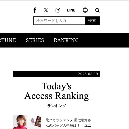
検索
RTUNE
SERIES
RANKING
2026.08.09
ランキング
元タカラジェンヌ 凪七瑠海さ
んのバッグの中身は？ 「ユニ