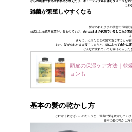
からの刺激で枝毛や切れ毛が増えたり、キューティクル自体もダメージを受
つき
雑菌が繁殖しやすくなる
髪がぬれたままの状態で長時間
頭皮には頭皮常在菌がいるものですが、
ぬれたままの状態でいるとこれが繁
ま
さらに、ぬれたままの髪で過ごすことが習
また、髪がぬれたまま寝てしまうと、
枕によって余計に蒸
どんなに疲れていても髪はぬらした
頭皮の保湿ケア方法｜乾
ョンも
基本の髪の乾かし方
とにかく乾けばいいのだろうと、適当に髪を乾かしていま
基本の髪の乾かし方