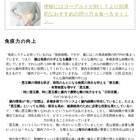
便秘にはヨーグルトが効く？より効果
的なおすすめの摂り方＆食べるタイミ
ン…
免疫力の向上
「免疫システムを担っているのは『免疫細胞』ですが、腸にはこの免疫細胞の約70%が集まっ
ています。つまり、
腸は免疫のカギとなる臓器
です。そんな腸内には、多種多様な細菌が生
息しています。それらは約 1,000 種 100 兆個にも及びます。これらの細菌がバランスをとり
ながら腸内環境を良い状態にしてくれているんです。腸内を顕微鏡で覗くとお花畑のように
見えるので、『腸内フローラ』と呼ばれていますね」（江田クリニック院長・江田 証先生）
そんな腸内細菌の中には
・悪玉菌の増殖を防ぎ、病気のもとになる物質の発生を抑える「善玉菌」
・有害物質を増やす「悪玉菌」
・時に善玉菌、時に悪玉菌と腸内で優勢な菌の味方をする「日和見菌」
の3つがあるとのこと。
「
腸内環境が“良い”状態は、多種多様でバランスよく腸内細菌が存在していること。たとえ
『悪玉菌』といっても消化・吸収を高め、健康維持のために必要な役割を果たしている
の
で、一概に悪玉菌が無くなればいいというものではありません。しかし、腸内細菌が善玉菌
優位であれば、消化を助けたり、ビタミンやホルモンの一部作るなど共生関係を保ち、免疫
力が高まることがわかっています。」
「悪玉菌」というくらいですから、無い方がいいと思っていましたが、実は適度に必要な菌
だっだとは！そんな「腸内フローラ 」を整えるには
毎日の食生活
が重要と江田先生は続けま
す。
「肉や魚介類など、動物性タンパク質や脂質の多い食事に偏ると悪玉菌が増える原因となり