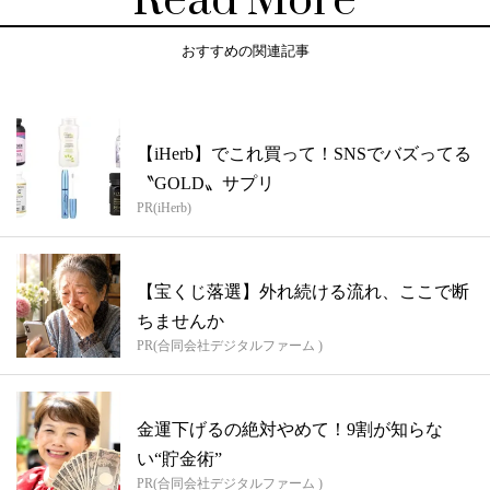
Read More
おすすめの関連記事
【iHerb】でこれ買って！SNSでバズってる
〝GOLD〟サプリ
PR(iHerb)
【宝くじ落選】外れ続ける流れ、ここで断
ちませんか
PR(合同会社デジタルファーム )
金運下げるの絶対やめて！9割が知らな
い“貯金術”
PR(合同会社デジタルファーム )