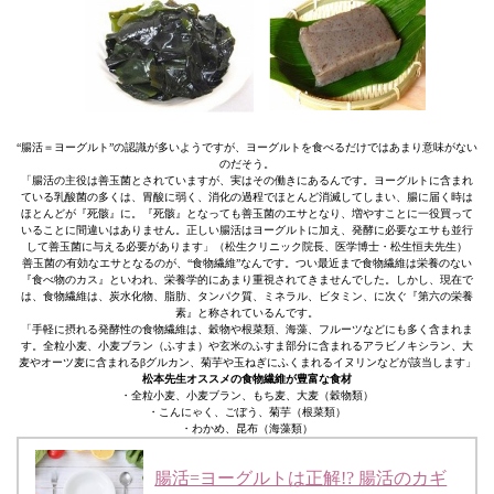
“腸活＝ヨーグルト”の認識が多いようですが、ヨーグルトを食べるだけではあまり意味がない
のだそう。
「腸活の主役は善玉菌とされていますが、実はその働きにあるんです。ヨーグルトに含まれ
ている乳酸菌の多くは、胃酸に弱く、消化の過程でほとんど消滅してしまい、腸に届く時は
ほとんどが『死骸』に。『死骸』となっても善玉菌のエサとなり、増やすことに一役買って
いることに間違いはありません。正しい腸活はヨーグルトに加え、発酵に必要なエサも並行
して善玉菌に与える必要があります」（松生クリニック院長、医学博士・松生恒夫先生）
善玉菌の有効なエサとなるのが、“食物繊維”なんです。つい最近まで食物繊維は栄養のない
『食べ物のカス』といわれ、栄養学的にあまり重視されてきませんでした。しかし、現在で
は、食物繊維は、炭水化物、脂肪、タンパク質、ミネラル、ビタミン、に次ぐ『第六の栄養
素』と称されているんです。
「手軽に摂れる発酵性の食物繊維は、穀物や根菜類、海藻、フルーツなどにも多く含まれま
す。全粒小麦、小麦ブラン（ふすま）や玄米のふすま部分に含まれるアラビノキシラン、大
麦やオーツ麦に含まれるβグルカン、菊芋や玉ねぎにふくまれるイヌリンなどが該当します」
松本先生オススメの食物繊維が豊富な食材
・全粒小麦、小麦ブラン、もち麦、大麦（穀物類）
・こんにゃく、ごぼう、菊芋（根菜類）
・わかめ、昆布（海藻類）
腸活=ヨーグルトは正解!? 腸活のカギ