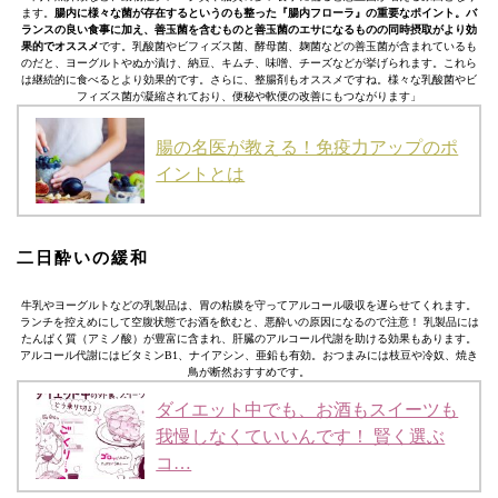
ます。
腸内に様々な菌が存在するというのも整った『腸内フローラ』の重要なポイント。バ
ランスの良い食事に加え、善玉菌を含むものと善玉菌のエサになるものの同時摂取がより効
果的でオススメ
です。乳酸菌やビフィズス菌、酵母菌、麹菌などの善玉菌が含まれているも
のだと、ヨーグルトやぬか漬け、納豆、キムチ、味噌、チーズなどが挙げられます。これら
は継続的に食べるとより効果的です。さらに、整腸剤もオススメですね。様々な乳酸菌やビ
フィズス菌が凝縮されており、便秘や軟便の改善にもつながります」
腸の名医が教える！免疫力アップのポ
イントとは
二日酔いの緩和
牛乳やヨーグルトなどの乳製品は、胃の粘膜を守ってアルコール吸収を遅らせてくれます。
ランチを控えめにして空腹状態でお酒を飲むと、悪酔いの原因になるので注意！ 乳製品には
たんぱく質（アミノ酸）が豊富に含まれ、肝臓のアルコール代謝を助ける効果もあります。
アルコール代謝にはビタミンB1、ナイアシン、亜鉛も有効。おつまみには枝豆や冷奴、焼き
鳥が断然おすすめです。
ダイエット中でも、お酒もスイーツも
我慢しなくていいんです！ 賢く選ぶ
コ…