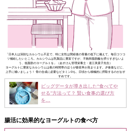
「日本人は深刻なカルシウム不足で、特に女性は閉経後の骨量の低下に備えて、毎日コツコ
ツ補給したいところ。カルシウムは乳製品に豊富ですが、不飽和脂肪酸を摂りすぎないよ
う、低脂肪のヨーグルトを」（あすけん管理栄養士・道江美貴子先生）
ヨーグルトに豊富なカルシウムは夜の時間帯のほうが吸収率が高まります。夕食後などに、
上手に補いましょう！ 骨の合成に必要なビタミンDも、日頃から積極的に摂取するのがおす
すめです。
ビッグデータが導き出した“食べてや
せる”方法って？ 賢い食事の選び方
を…
腸活に効果的なヨーグルトの食べ方