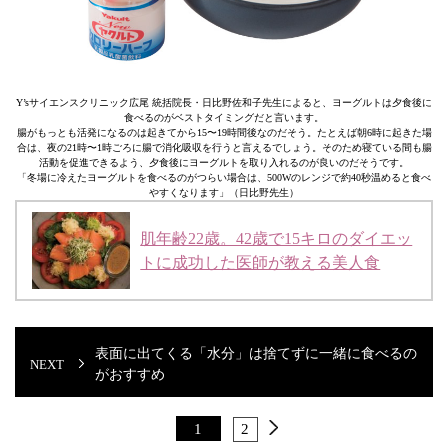
Y’sサイエンスクリニック広尾 統括院長・日比野佐和子先生によると、ヨーグルトは夕食後に
食べるのがベストタイミングだと言います。
腸がもっとも活発になるのは起きてから15〜19時間後なのだそう。たとえば朝6時に起きた場
合は、夜の21時〜1時ごろに腸で消化吸収を行うと言えるでしょう。そのため寝ている間も腸
活動を促進できるよう、夕食後にヨーグルトを取り入れるのが良いのだそうです。
「冬場に冷えたヨーグルトを食べるのがつらい場合は、500Wのレンジで約40秒温めると食べ
やすくなります」（日比野先生）
肌年齢22歳。42歳で15キロのダイエッ
トに成功した医師が教える美人食
表面に出てくる「水分」は捨てずに一緒に食べるの
がおすすめ
1
2