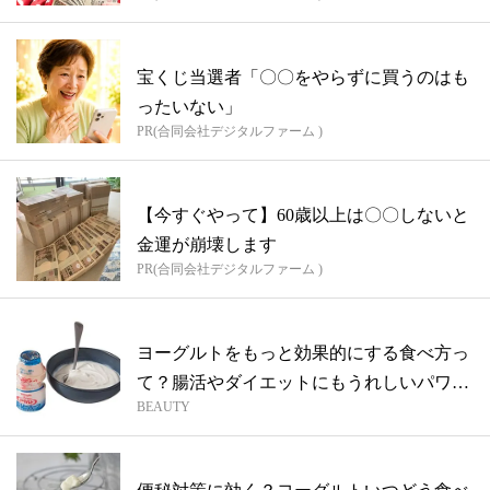
宝くじ当選者「〇〇をやらずに買うのはも
ったいない」
PR(合同会社デジタルファーム )
【今すぐやって】60歳以上は〇〇しないと
金運が崩壊します
PR(合同会社デジタルファーム )
ヨーグルトをもっと効果的にする食べ方っ
て？腸活やダイエットにもうれしいパワー
BEAUTY
を解...