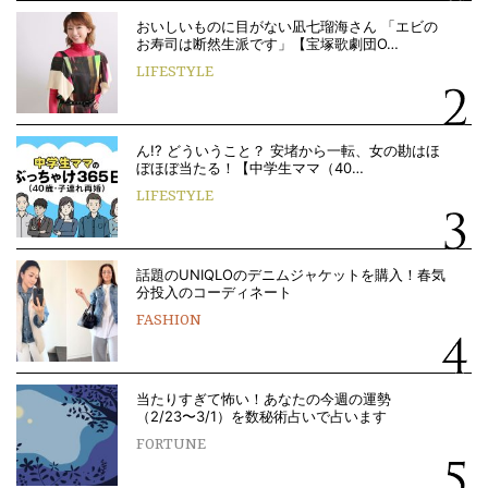
おいしいものに目がない凪七瑠海さん 「エビの
お寿司は断然生派です」【宝塚歌劇団O…
LIFESTYLE
ん!? どういうこと？ 安堵から一転、女の勘はほ
ぼほぼ当たる！【中学生ママ（40…
LIFESTYLE
話題のUNIQLOのデニムジャケットを購入！春気
分投入のコーディネート
FASHION
当たりすぎて怖い！あなたの今週の運勢
（2/23〜3/1）を数秘術占いで占います
FORTUNE