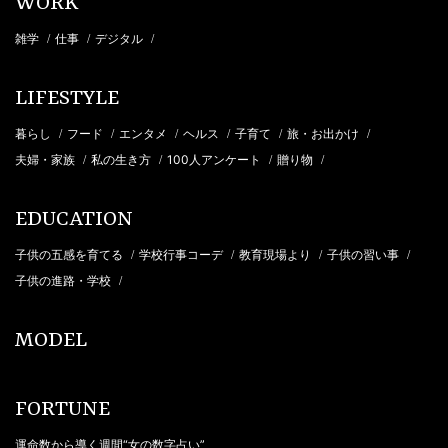
WORK
雑学
仕事
デジタル
/
/
/
LIFESTYLE
暮らし
フード
エンタメ
ヘルス
子育て
旅・お出かけ
/
/
/
/
/
/
夫婦・家族
私の生き方
100人アンケート
贈り物
/
/
/
/
EDUCATION
子供の五感を育てる
学校行事コーデ
教育現場より
子供の習い事
/
/
/
/
子供の進路・学校
/
MODEL
FORTUNE
運命数から導く週間“女の数字占い”