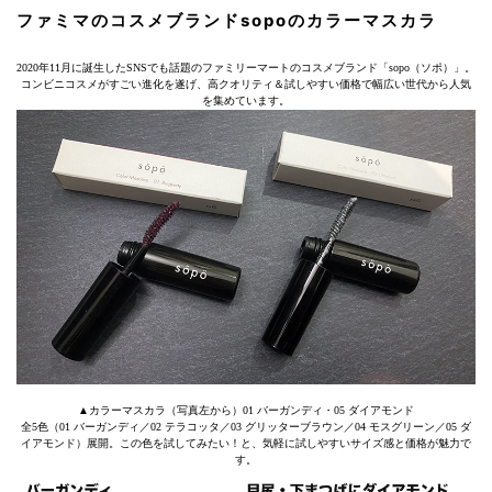
ファミマのコスメブランドsopoのカラーマスカラ
2020年11月に誕生したSNSでも話題のファミリーマートのコスメブランド「sopo（ソポ）」。
コンビニコスメがすごい進化を遂げ、高クオリティ＆試しやすい価格で幅広い世代から人気
を集めています。
▲カラーマスカラ（写真左から）01 バーガンディ・05 ダイアモンド
全5色（01 バーガンディ／02 テラコッタ／03 グリッターブラウン／04 モスグリーン／05 ダ
イアモンド）展開。この色を試してみたい！と、気軽に試しやすいサイズ感と価格が魅力で
す。