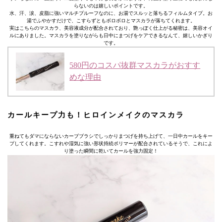
らないのは嬉しいポイントです。
水、汗、涙、皮脂に強いマルチプルーフなのに、お湯でスルッと落ちるフィルムタイプ。お
湯でふやかすだけで、こすらずともボロボロとマスカラが落ちてくれます。
実はこちらのマスカラ、美容液成分が配合されており、艶っぽく仕上がる秘密は、美容オイ
ルにありました。マスカラを塗りながらも日中にまつげをケアできるなんて、嬉しいかぎり
です。
580円のコスパ抜群マスカラがおすす
めな理由
カールキープ力も！ヒロインメイクのマスカラ
重ねてもダマにならないカーブブラシでしっかりまつげを持ち上げて、一日中カールをキー
プしてくれます。こすれや湿気に強い形状持続ポリマーが配合されているそうで、これによ
り塗った瞬間に乾いてカールを強力固定！