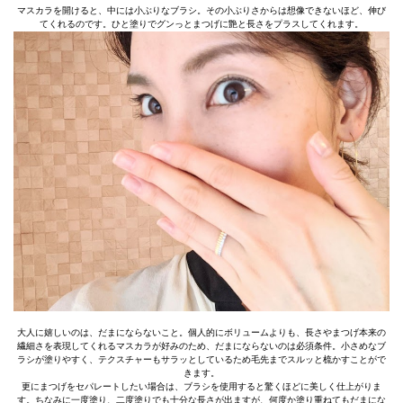
マスカラを開けると、中には小ぶりなブラシ。その小ぶりさからは想像できないほど、伸び
てくれるのです。ひと塗りでグンっとまつげに艶と長さをプラスしてくれます。
大人に嬉しいのは、だまにならないこと。個人的にボリュームよりも、長さやまつげ本来の
繊細さを表現してくれるマスカラが好みのため、だまにならないのは必須条件。小さめなブ
ラシが塗りやすく、テクスチャーもサラッとしているため毛先までスルッと梳かすことがで
きます。
更にまつげをセパレートしたい場合は、ブラシを使用すると驚くほどに美しく仕上がりま
す。ちなみに一度塗り、二度塗りでも十分な長さが出ますが、何度か塗り重ねてもだまにな