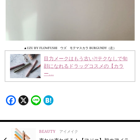
▲UZU BY FLOWFUSHI ウズ モテマスカラ BURGUNDY（左）
目力メークはもう古い?!テクなしで旬
顔になれるドラッグコスメの【カラ
ー…
Facebook
X
Line
Hatena
BEAUTY
アイメイク