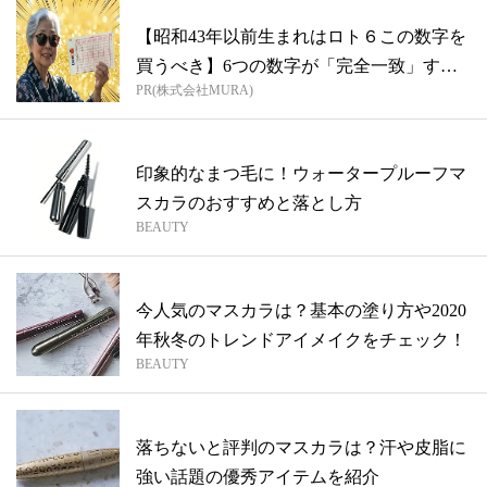
【昭和43年以前生まれはロト６この数字を
買うべき】6つの数字が「完全一致」する
PR(株式会社MURA)
方...
印象的なまつ毛に！ウォータープルーフマ
スカラのおすすめと落とし方
BEAUTY
今人気のマスカラは？基本の塗り方や2020
年秋冬のトレンドアイメイクをチェック！
BEAUTY
落ちないと評判のマスカラは？汗や皮脂に
強い話題の優秀アイテムを紹介