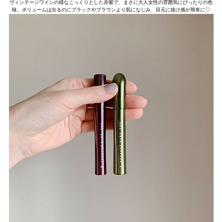
ヴィンテージワインの様なこっくりとした赤紫で、まさに大人女性の雰囲気にぴったりの色
味。ボリュームは出るのにブラックやブラウンより肌になじみ、目元に抜け感が簡単に♡