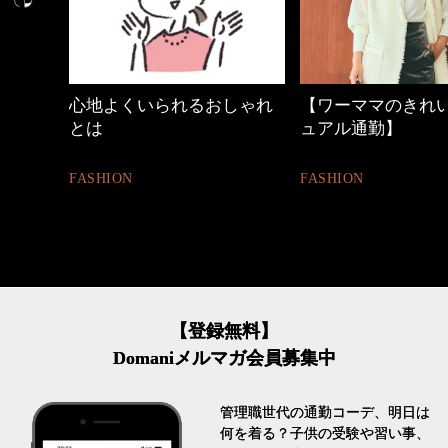
しゃれ
【ワーママのきれいめカジ
優木まおみさん「
ュアル通勤】
割。」
FASHION
LIFESTYLE
【登録無料】
Domaniメルマガ会員募集中
管理職世代の通勤コーデ、明日は
何を着る？子供の受験や習い事、