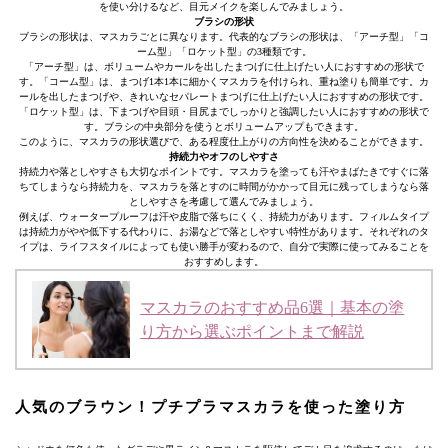
を使い分けるなど、目元メイクを楽しんでみましょう。
ブラシの形状
ブラシの形状は、マスカラごとに異なります。代表的なブラシの形状は、「アーチ型」「コ
ーム型」「ロケット型」の3種類です。
「アーチ型」は、ボリュームやカールを出したまつげに仕上げたい人におすすめの形状で
す。「コーム型」は、まつげ1本1本に細かくマスカラを付けられ、重ね塗りも簡単です。カ
ールを出したまつげや、きれいなセパレートまつげに仕上げたい人におすすめの形状です。
「ロケット型」は、下まつげや目頭・目尻までしっかりと強調したい人におすすめの形状で
す。ブラシの中央部分を使うとボリュームアップもできます。
このように、マスカラの形状選びで、ある程度仕上がりの方向性を決めることができます。
持続力やオフのしやすさ
持続力や落としやすさも大切なポイントです。マスカラを塗っても汗やまばたきですぐに落
ちてしまうなら持続力を、マスカラを落とすのに時間がかかって目元に残ってしまうなら落
としやすさを考慮して選んでみましょう。
例えば、ウォータープルーフは汗や皮脂で落ちにくく、持続力があります。フィルムタイプ
は持続力がやや低下する代わりに、お湯などで落としやすい特性があります。それぞれのタ
イプは、ライフスタイルによっても使い勝手が変わるので、自分で実際に使ってみることを
おすすめします。
マスカラのおすすめ品6選｜基本の塗
り方から選ぶポイントまで解説
人気のブラウン！プチプラマスカラを使った塗り方