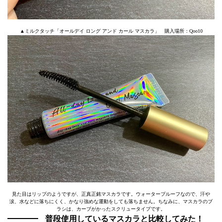
▲ミルクタッチ「オールデイ ロング アンド カール マスカラ」 購入場所：Qoo10
見た目はリップのようですが、正真正銘マスカラです。ウォータープルーフなので、汗や
涙、水などに落ちにくく、かなり強めな運動をしても落ちません。ちなみに、マスカラのブ
ラシは、カーブがかったスクリュータイプです。
普段使用しているマスカラと比較してみた！