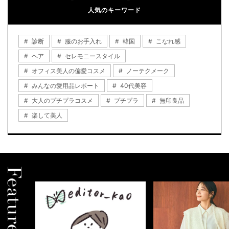
人気のキーワード
診断
服のお手入れ
韓国
こなれ感
ヘア
セレモニースタイル
オフィス美人の偏愛コスメ
ノーテクメーク
みんなの愛用品レポート
40代美容
大人のプチプラコスメ
プチプラ
無印良品
楽して美人