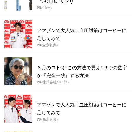
〝GOLD〟サプリ
PR(iHerb)
アマゾンで大人気！血圧対策はコーヒーに
足してみて
PR(森永乳業)
８月のロト6はこの方法で買え!!６つの数字
が『完全一致』する方法
PR(株式会社MURA)
アマゾンで大人気！血圧対策はコーヒーに
足してみて
PR(森永乳業)