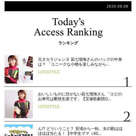
2026.08.08
ランキング
元タカラジェンヌ 凪七瑠海さんのバッグの中身
は？ 「ユニークな小物を楽しみながら…
LIFESTYLE
おいしいものに目がない凪七瑠海さん 「エビの
お寿司は断然生派です」【宝塚歌劇団O…
LIFESTYLE
ん!? どういうこと？ 安堵から一転、女の勘はほ
ぼほぼ当たる！【中学生ママ（40…