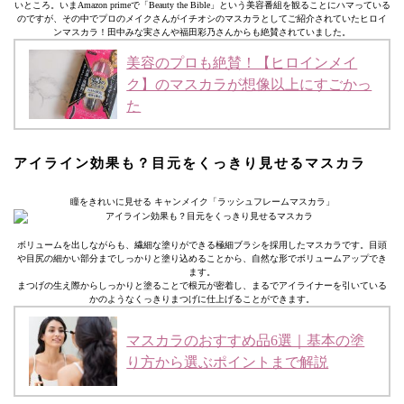
いところ。いまAmazon primeで「Beauty the Bible」という美容番組を観ることにハマっている
のですが、その中でプロのメイクさんがイチオシのマスカラとしてご紹介されていたヒロイ
ンマスカラ！田中みな実さんや福田彩乃さんからも絶賛されていました。
美容のプロも絶賛！【ヒロインメイ
ク】のマスカラが想像以上にすごかっ
た
アイライン効果も？目元をくっきり見せるマスカラ
瞳をきれいに見せる キャンメイク「ラッシュフレームマスカラ」
ボリュームを出しながらも、繊細な塗りができる極細ブラシを採用したマスカラです。目頭
や目尻の細かい部分までしっかりと塗り込めることから、自然な形でボリュームアップでき
ます。
まつげの生え際からしっかりと塗ることで根元が密着し、まるでアイライナーを引いている
かのようなくっきりまつげに仕上げることができます。
マスカラのおすすめ品6選｜基本の塗
り方から選ぶポイントまで解説