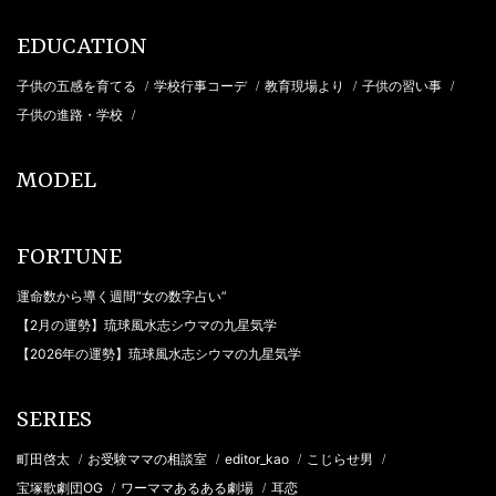
EDUCATION
子供の五感を育てる
学校行事コーデ
教育現場より
子供の習い事
/
/
/
/
子供の進路・学校
/
MODEL
FORTUNE
運命数から導く週間“女の数字占い”
【2月の運勢】琉球風水志シウマの九星気学
【2026年の運勢】琉球風水志シウマの九星気学
SERIES
町田啓太
お受験ママの相談室
editor_kao
こじらせ男
/
/
/
/
宝塚歌劇団OG
ワーママあるある劇場
耳恋
/
/