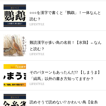
○○○を漢字で書くと「鸚鵡」！一体なんと
読む？
LIFESTYLE
難読漢字が多い鳥の名前！【水鶏】←なん
と読む？
LIFESTYLE
そのパターンもあったんだ!? 【しまうま】
「縞馬」以外の書き方知ってますか？
LIFESTYLE
読めそうで読めない!? かわいい鳥【金糸