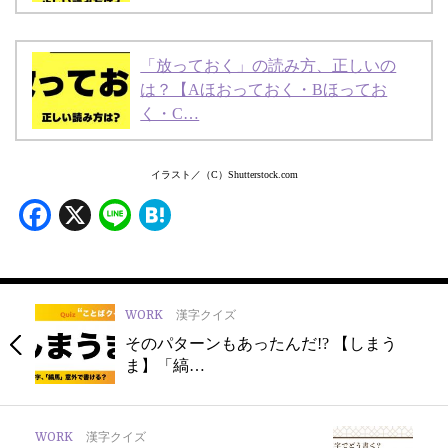
「放っておく」の読み方、正しいの
は？【Aほおっておく・Bほってお
く・C…
イラスト／（C）Shutterstock.com
Facebook
X
Line
Hatena
WORK
漢字クイズ
そのパターンもあったんだ!? 【しまう
ま】「縞…
WORK
漢字クイズ