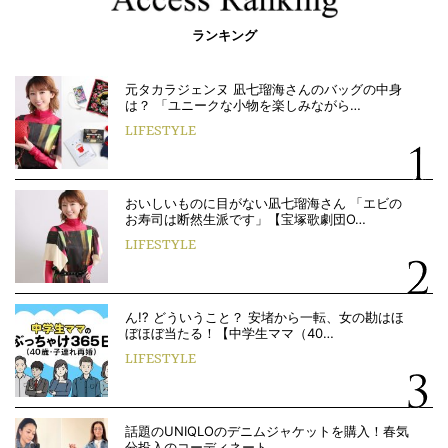
ランキング
元タカラジェンヌ 凪七瑠海さんのバッグの中身
は？ 「ユニークな小物を楽しみながら…
LIFESTYLE
おいしいものに目がない凪七瑠海さん 「エビの
お寿司は断然生派です」【宝塚歌劇団O…
LIFESTYLE
ん!? どういうこと？ 安堵から一転、女の勘はほ
ぼほぼ当たる！【中学生ママ（40…
LIFESTYLE
話題のUNIQLOのデニムジャケットを購入！春気
分投入のコーディネート