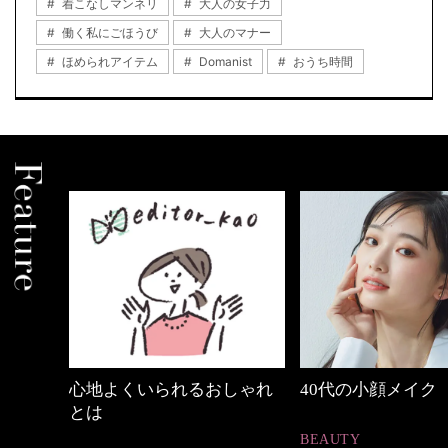
着こなしマンネリ
大人の女子力
働く私にごほうび
大人のマナー
ほめられアイテム
Domanist
おうち時間
しゃれ
40代の小顔メイク
優木まおみさん「
割。」
BEAUTY