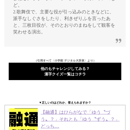
ど。
2.歌舞伎で、主要な役が引っ込みのときなどに、
派手なしぐさをしたり、利きぜりふを言ったあ
と、三枚目役が、そのとおりのまねをして観客を
笑わせる演出。
（引用すべて〈小学館 デジタル大辞泉〉より）
他のもチャレンジしてみる？
漢字クイズ一覧はコチラ
▼正しいのはどれか、答えられますか？
【融通】はひらがなで「ゆう〝づ
う〟？」それとも「ゆう〝ずう〟？」
どっち…