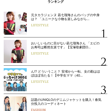
ランキング
元タカラジェンヌ 凪七瑠海さんのバッグの中身
は？ 「ユニークな小物を楽しみながら…
LIFESTYLE
おいしいものに目がない凪七瑠海さん 「エビの
お寿司は断然生派です」【宝塚歌劇団O…
LIFESTYLE
ん!? どういうこと？ 安堵から一転、女の勘はほ
ぼほぼ当たる！【中学生ママ（40…
LIFESTYLE
話題のUNIQLOのデニムジャケットを購入！春気
分投入のコーディネート
FASHION