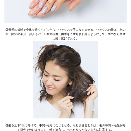
②素髪の状態で全体を軽くくずしたら、ワックスを手になじませる。ワックスの量は、指の
第一関節の半分、およそパール粒大程度。両手をこすり合わせるようにして、手のひら全体
に薄く広げておく。
③髪を上下2段に分けて、中間~毛先になじませる。なじませるときは、毛の中間〜毛先を軽
く指先で包むようにして軽く塗布し、べったりつかないように注意する。