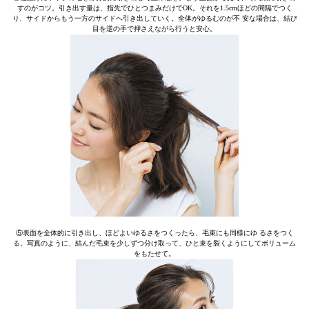
すのがコツ。引き出す量は、指先でひとつまみだけでOK。それを1.5cmほどの間隔でつく
り、サイドからもう一方のサイドへ引き出していく。全体がゆるむのが不 安な場合は、結び
目を逆の手で押さえながら行うと安心。
⑤表面を全体的に引き出し、ほどよいゆるさをつくったら、毛束にも同様にゆ るさをつく
る。写真のように、結んだ毛束を少しずつ分け取って、ひと束を裂くようにしてボリューム
をもたせて。