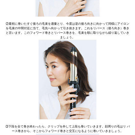
②最初に巻いたすぐ後ろの毛束を適量とり、今度は逆の後ろ向きに向かって同様にアイロン
を毛束の中間付近に当て、毛先へ向かって引き抜きます。これをリバース（後ろ向き）巻き
と言います。このフォワード巻きとリバース巻きを、毛束を順に取りながら繰り返していき
ましょう。
③下段を全て巻き終わったら、クリップを外して上段も巻いていきます。顔周りの毛はリ バ
ース巻きから、そこからフォワード巻きと交互になるように巻いていきましょう。