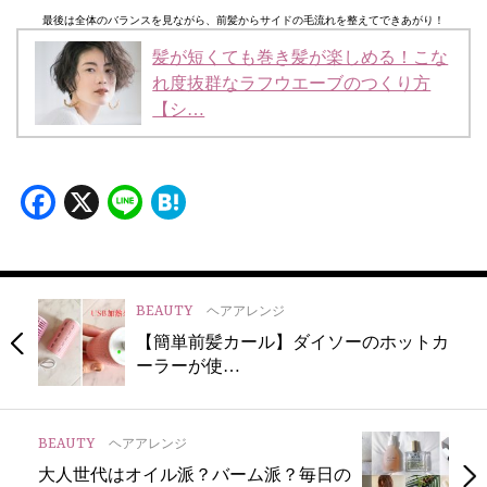
最後は全体のバランスを見ながら、前髪からサイドの毛流れを整えてできあがり！
髪が短くても巻き髪が楽しめる！こな
れ度抜群なラフウエーブのつくり方
【シ…
Facebook
X
Line
Hatena
BEAUTY
ヘアアレンジ
【簡単前髪カール】ダイソーのホットカ
ーラーが使…
BEAUTY
ヘアアレンジ
大人世代はオイル派？バーム派？毎日の