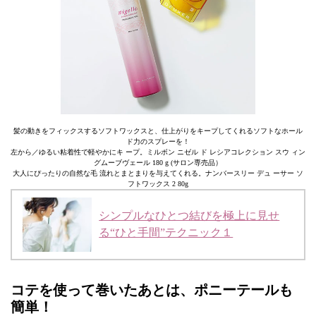
髪の動きをフィックスするソフトワックスと、仕上がりをキープしてくれるソフトなホール
ド力のスプレーを！
左から／ゆるい粘着性で軽やかにキ ープ。ミルボン ニゼル ド レシアコレクション スウ ィン
グムーブヴェール 180 g (サロン専売品）
大人にぴったりの自然な毛 流れとまとまりを与えてくれる。ナンバースリー デュ ーサー ソ
フトワックス 2 80g
シンプルなひとつ結びを極上に見せ
る“ひと手間”テクニック１
コテを使って巻いたあとは、ポニーテールも
簡単！