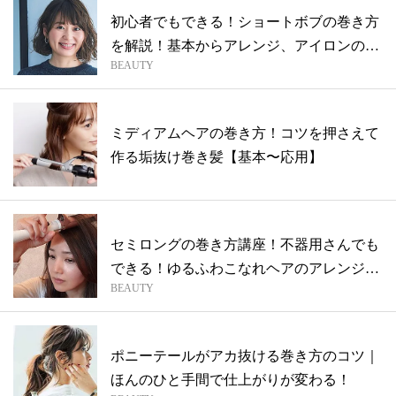
初心者でもできる！ショートボブの巻き方
を解説！基本からアレンジ、アイロンの選
BEAUTY
び方...
ミディアムヘアの巻き方！コツを押さえて
作る垢抜け巻き髪【基本〜応用】
セミロングの巻き方講座！不器用さんでも
できる！ゆるふわこなれヘアのアレンジ方
BEAUTY
法
ポニーテールがアカ抜ける巻き方のコツ｜
ほんのひと手間で仕上がりが変わる！