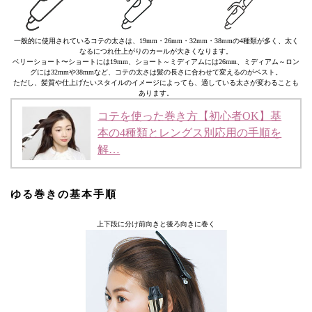
一般的に使用されているコテの太さは、19mm・26mm・32mm・38mmの4種類が多く、太く
なるにつれ仕上がりのカールが大きくなります。
ベリーショート〜ショートには19mm、ショート～ミディアムには26mm、ミディアム～ロン
グには32mmや38mmなど、コテの太さは髪の長さに合わせて変えるのがベスト。
ただし、髪質や仕上げたいスタイルのイメージによっても、適している太さが変わることも
あります。
コテを使った巻き方【初心者OK】基
本の4種類とレングス別応用の手順を
解…
ゆる巻きの基本手順
上下段に分け前向きと後ろ向きに巻く