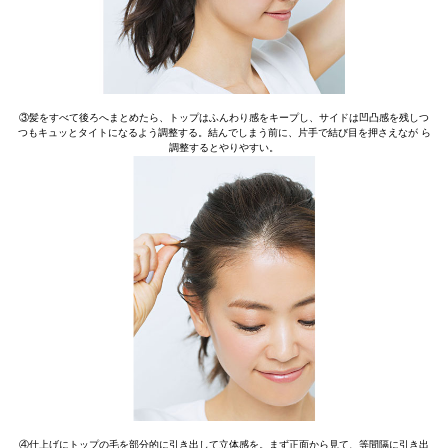
③髪をすべて後ろへまとめたら、トップはふんわり感をキープし、サイドは凹凸感を残しつ
つもキュッとタイトになるよう調整する。結んでしまう前に、片手で結び目を押さえなが ら
調整するとやりやすい。
④仕上げにトップの毛を部分的に引き出して立体感を。まず正面から見て、等間隔に引き出