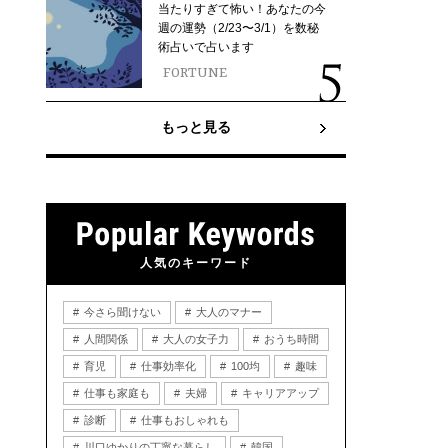
当たりすぎて怖い！あなたの今
週の運勢（2/23〜3/1）を数秘
術占いで占います
FORTUNE
もっと見る
人気のキーワード
今さら聞けない
大人のマナー
人間関係
大人の女子力
おうち時間
育児
仕事効率化
100均
趣味
仕事も家庭も
夫婦
キャリアアップ
診断
仕事もおしゃれも
川口ゆかりの丁寧な暮らし
韓国