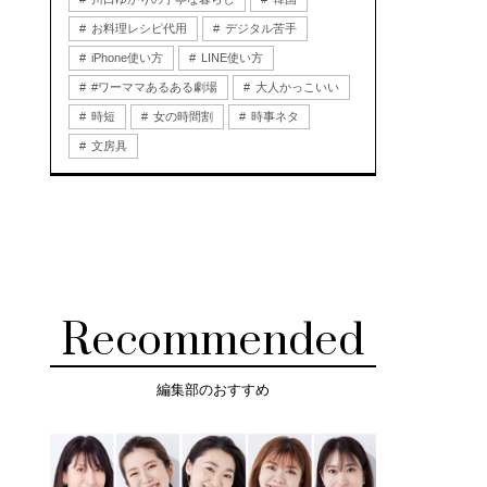
お料理レシピ代用
デジタル苦手
iPhone使い方
LINE使い方
#ワーママあるある劇場
大人かっこいい
時短
女の時間割
時事ネタ
文房具
Recommended
編集部のおすすめ