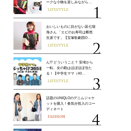
ークな小物を楽しみながら…
LIFESTYLE
おいしいものに目がない凪七瑠
海さん 「エビのお寿司は断然
生派です」【宝塚歌劇団O…
LIFESTYLE
ん!? どういうこと？ 安堵から
一転、女の勘はほぼほぼ当た
る！【中学生ママ（40…
LIFESTYLE
話題のUNIQLOのデニムジャケ
ットを購入！春気分投入のコー
ディネート
FASHION