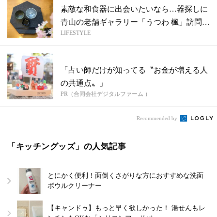
素敵な和食器に出会いたいなら…器探しに
青山の老舗ギャラリー「うつわ 楓」訪問
LIFESTYLE
【和...
「占い師だけが知ってる〝お金が増える人
の共通点〟」
PR（合同会社デジタルファーム ）
Recommended by
「キッチングッズ」の人気記事
とにかく便利！面倒くさがりな方におすすめな洗面
ボウルクリーナー
【キャンドゥ】もっと早く欲しかった！ 湯せんもレ