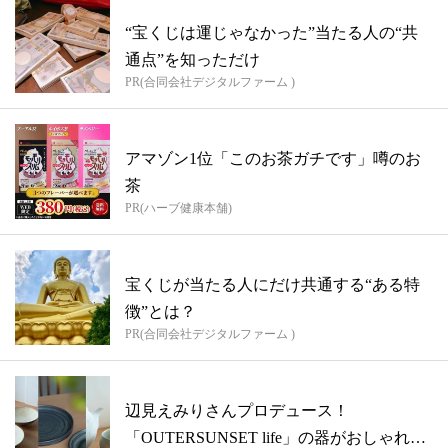
“宝くじは運じゃなかった”当たる人の“共
通点”を知っただけ
PR(合同会社デジタルファーム )
アマゾン1位「このお茶ガチです」噂のお
茶
PR(ハーブ健康本舗)
宝くじが当たる人にだけ共通する“ある特
徴”とは？
PR(合同会社デジタルファーム )
辺見えみりさんプロデュース！
「OUTERSUNSET life」の器がおしゃれ