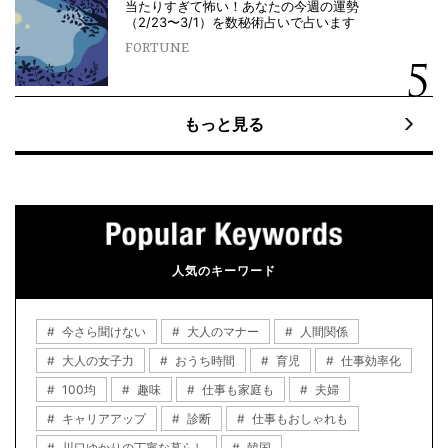
当たりすぎて怖い！あなたの今週の運勢
（2/23〜3/1）を数秘術占いで占います
FORTUNE
もっと見る
人気のキーワード
今さら聞けない
大人のマナー
人間関係
大人の女子力
おうち時間
育児
仕事効率化
100均
趣味
仕事も家庭も
夫婦
キャリアアップ
診断
仕事もおしゃれも
川口ゆかりの丁寧な暮らし
韓国