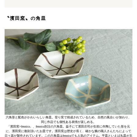
〝濱田窯〟の角皿
六角形と配色がかわいらしい角皿。登り窯で焼成されているため、自然の風合いが加わり、
同じ作品でも個性ある表情が楽しめる。
「濱田窯×fennica」、fennica別注の六角皿。益子にて濱田庄司が生前に作陶していた形を元
に、濱田窯に復刻頂いたお皿です。濱田窯は歴史が長く、確かな腕の職人さんたちによって
日々器が製作されています。この六角皿はfennicaでも人気のアイテム。平皿といえば丸皿が主