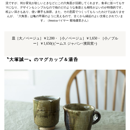
流ですが、何か変化が欲しいときなどにこの六角皿が活躍してくれます。食卓に並べてもサ
マになり、デザインもシンプルなので他のどのような食器とも相性がよいのが特徴的です。
程よい深さもあり、使い勝手も抜群。また、その意図でつくってもらったわけではありませ
んが、「六角形」は亀の甲羅のように見えるので、古くから縁起のよい文様とされていま
す」（fennicaバイヤー 菊地優里さん）
皿［大／ベージュ］￥2,200・［小／ベージュ］￥1,650・［小／ブル
ー］￥1,650(ビームス ジャパン<濱田窯>)
〝
大塚誠一
〟のマグカップ＆湯呑