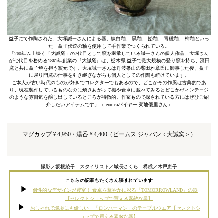
益子にて作陶された、大塚誠一さんによる器。糠白釉、 黒釉、 飴釉、 青磁釉、 柿釉といっ
た、益子伝統の釉を使用して手作業でつくられている。
「200年以上続く「大誠窯」の7代目として窯を継承している誠一さんの個人作品。大塚さん
が七代目を務める1861年創業の『大誠窯』は、栃木県 益子で最大規模の登り窯を持ち、濱田
窯と共に益子焼を担う窯元です。大塚誠一さんは丹波篠山の柴田雅章氏に師事した後、益子
に戻り門窯の仕事を引き継ぎながらも個人としての作陶も続けています。
ご本人が古い時代のものが好きでコレクターでもあるので、どこかその作風は古典的であ
り、現在製作しているものなのに焼きあがって棚や食卓に並べてみるとどこかヴィンテージ
のような雰囲気を醸し出しているところが特徴的。作家もので探されている方にはぜひご紹
介したいアイテムです」（fennicaバイヤー 菊地優里さん）
マグカップ￥4,950・湯呑￥4,400（ビームス ジャパン＜大誠窯＞）
撮影／坂根綾子 スタイリスト／城長さくら 構成／木戸恵子
こちらの記事もたくさん読まれています
個性的なデザインが豊富！ 食卓を華やかに彩る「TOMORROWLAND」の器
【セレクトショップで買える素敵な器】
おしゃれで環境にも優しい！「ロンハーマン」のテーブルウエア【セレクトシ
ョップで買える素敵な器】