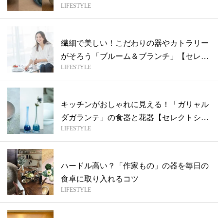
LIFESTYLE
【...
繊細で美しい！こだわりの器やカトラリー
がそろう「ブルーム＆ブランチ」【セレク
LIFESTYLE
トシ...
キッチンがおしゃれに見える！「ガリャル
ダガランテ」の食器と花器【セレクトショ
LIFESTYLE
ップ...
ハードル高い？「作家もの」の器を毎日の
食卓に取り入れるコツ
LIFESTYLE