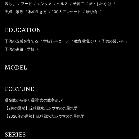
暮らし
フード
エンタメ
ヘルス
子育て
旅・お出かけ
/
/
/
/
/
/
夫婦・家族
私の生き方
100人アンケート
贈り物
/
/
/
/
EDUCATION
子供の五感を育てる
学校行事コーデ
教育現場より
子供の習い事
/
/
/
/
子供の進路・学校
/
MODEL
FORTUNE
運命数から導く週間“女の数字占い”
【2月の運勢】琉球風水志シウマの九星気学
【2026年の運勢】琉球風水志シウマの九星気学
SERIES