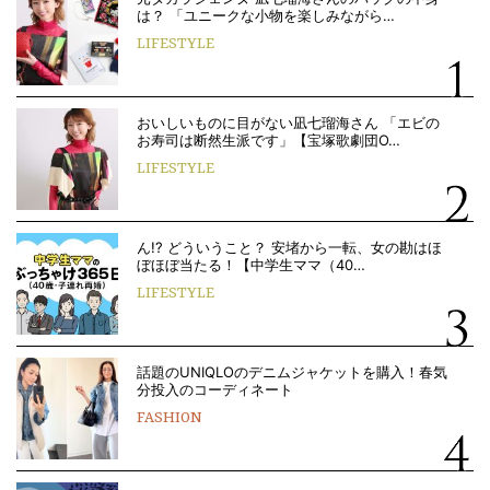
は？ 「ユニークな小物を楽しみながら…
LIFESTYLE
おいしいものに目がない凪七瑠海さん 「エビの
お寿司は断然生派です」【宝塚歌劇団O…
LIFESTYLE
ん!? どういうこと？ 安堵から一転、女の勘はほ
ぼほぼ当たる！【中学生ママ（40…
LIFESTYLE
話題のUNIQLOのデニムジャケットを購入！春気
分投入のコーディネート
FASHION