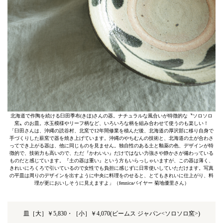
北海道で作陶を続ける臼田季布(きほ)さんの器。ナチュラルな風合いが特徴的な〝ソロソロ
窯〟のお皿。水玉模様やリーフ柄など、いろいろな柄を組み合わせて使うのも楽しい！
「臼田さんは、沖縄の読谷村、北窯で12年間修業を積んだ後、北海道の厚沢部に移り自身で
手づくりした薪窯で器を焼き上げています。沖縄のやちむんの技術と、北海道の土が合わさ
ってでき上がる器は、他に同じものを見ません。独自性のある土と釉薬の色、デザインが特
徴的で、技術力も高いので、ただ『かわいい』だけではない力強さや静かさが備わっている
ものだと感じています。『土の器は重い』という方もいらっしゃいますが、この器は薄く、
きれいにろくろで引いているので女性でも負担に感じずに日常使いしていただけます。写真
の平皿は周りのデザインを出すように中央に料理をのせると、とてもきれいに仕上がり、料
理が更においしそうに見えますよ」（fennicaバイヤー 菊地優里さん）
皿［大］￥5,830・［小］￥4,070(ビームス ジャパン<ソロソロ窯>)