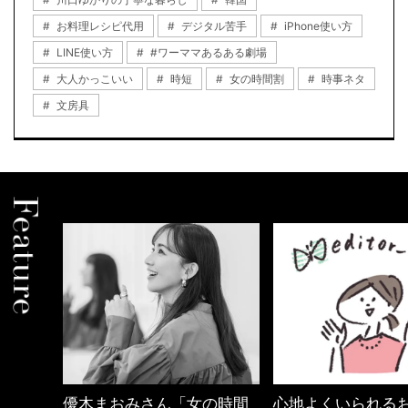
お料理レシピ代用
デジタル苦手
iPhone使い方
LINE使い方
#ワーママあるある劇場
大人かっこいい
時短
女の時間割
時事ネタ
文房具
の時間
心地よくいられるおしゃれ
40代の小顔メイク