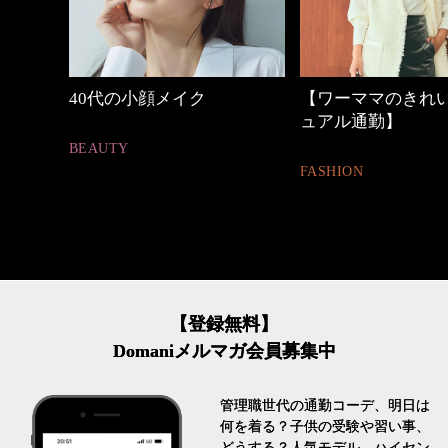
【ワーママのきれいめカジ
働く女性のバッグ
ュアル通勤】
FASHION
FASHION
【登録無料】
Domaniメルマガ会員募集中
管理職世代の通勤コーデ、明日は
何を着る？子供の受験や習い事、
どうする？人気モデル、ハイセン