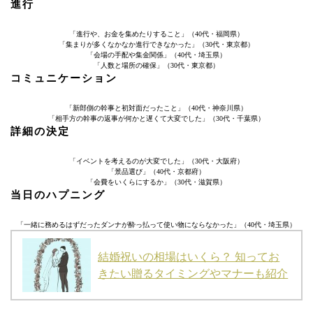
進行
「進行や、お金を集めたりすること」（40代・福岡県）
「集まりが多くなかなか進行できなかった」（30代・東京都）
「会場の手配や集金関係」（40代・埼玉県）
「人数と場所の確保」（30代・東京都）
コミュニケーション
「新郎側の幹事と初対面だったこと」（40代・神奈川県）
「相手方の幹事の返事が何かと遅くて大変でした」（30代・千葉県）
詳細の決定
「イベントを考えるのが大変でした」（30代・大阪府）
「景品選び」（40代・京都府）
「会費をいくらにするか」（30代・滋賀県）
当日のハプニング
「一緒に務めるはずだったダンナが酔っ払って使い物にならなかった」（40代・埼玉県）
結婚祝いの相場はいくら？ 知ってお
きたい贈るタイミングやマナーも紹介