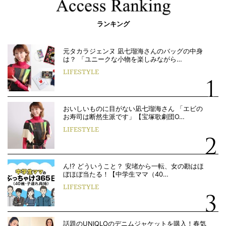
ランキング
元タカラジェンヌ 凪七瑠海さんのバッグの中身
は？ 「ユニークな小物を楽しみながら…
LIFESTYLE
おいしいものに目がない凪七瑠海さん 「エビの
お寿司は断然生派です」【宝塚歌劇団O…
LIFESTYLE
ん!? どういうこと？ 安堵から一転、女の勘はほ
ぼほぼ当たる！【中学生ママ（40…
LIFESTYLE
話題のUNIQLOのデニムジャケットを購入！春気