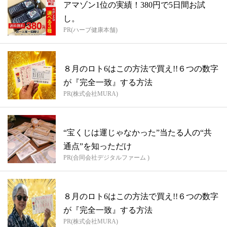
アマゾン1位の実績！380円で5日間お試
し。
PR(ハーブ健康本舗)
８月のロト6はこの方法で買え!!６つの数字
が『完全一致』する方法
PR(株式会社MURA)
“宝くじは運じゃなかった”当たる人の“共
通点”を知っただけ
PR(合同会社デジタルファーム )
８月のロト6はこの方法で買え!!６つの数字
が『完全一致』する方法
PR(株式会社MURA)