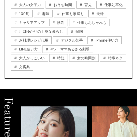
大人の女子力
おうち時間
育児
仕事効率化
100均
趣味
仕事も家庭も
夫婦
キャリアアップ
診断
仕事もおしゃれも
川口ゆかりの丁寧な暮らし
韓国
お料理レシピ代用
デジタル苦手
iPhone使い方
LINE使い方
#ワーママあるある劇場
大人かっこいい
時短
女の時間割
時事ネタ
文房具