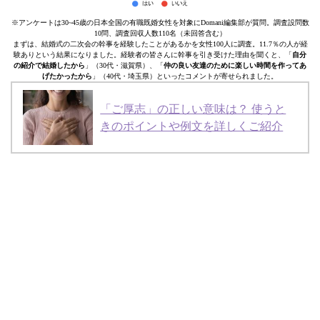
※アンケートは30~45歳の日本全国の有職既婚女性を対象にDomani編集部が質問。調査設問数
10問、調査回収人数110名（未回答含む）
まずは、結婚式の二次会の幹事を経験したことがあるかを女性100人に調査。11.7％の人が経
験ありという結果になりました。経験者の皆さんに幹事を引き受けた理由を聞くと、「
自分
の紹介で結婚したから
」（30代・滋賀県）、「
仲の良い友達のために楽しい時間を作ってあ
げたかったから
」（40代・埼玉県）といったコメントが寄せられました。
「ご厚志」の正しい意味は？ 使うと
きのポイントや例文を詳しくご紹介