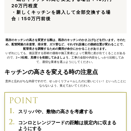
20万円程度
・新しくキッチンを購入して全部交換する場
合：150万円前後
既存のキッチンの高さを変更する際は、既存のキッチンのかさ上げなどを行います。そのた
め、配管関連の水道管、排水管、ガス管など、それぞれ設備との接続位置が変わることで、
配管長さを調整するための費用が余分にかかることがあります。
いずれにしても、後設置する部材の価格や施工業者によって費用に差が出てくることがある
ので、
2～3社程、見積りを依頼してみましょう
。工事の金額や内容をしっかり比較してみ
て、適切な業者を選ぶようにしてください。
キッチンの高さを変える時の注意点
意外と忘れがちな内容ですので、せっかくリフォームしたのに使いにくい！ といったことに
ならないよう、覚えておいてください。
スリッパや、敷物の高さを考慮する
コンロとレンジフードの距離は規定内に収まる
ようにする