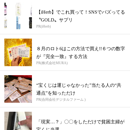
【iHerb】でこれ買って！SNSでバズってる
〝GOLD〟サプリ
PR(iHerb)
８月のロト6はこの方法で買え!!６つの数字
が『完全一致』する方法
PR(株式会社MURA)
“宝くじは運じゃなかった”当たる人の“共
通点”を知っただけ
PR(合同会社デジタルファーム )
「現実…？」〇〇をしただけで貧困主婦が
宝くじ当選