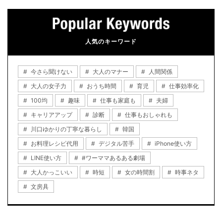
人気のキーワード
今さら聞けない
大人のマナー
人間関係
大人の女子力
おうち時間
育児
仕事効率化
100均
趣味
仕事も家庭も
夫婦
キャリアアップ
診断
仕事もおしゃれも
川口ゆかりの丁寧な暮らし
韓国
お料理レシピ代用
デジタル苦手
iPhone使い方
LINE使い方
#ワーママあるある劇場
大人かっこいい
時短
女の時間割
時事ネタ
文房具