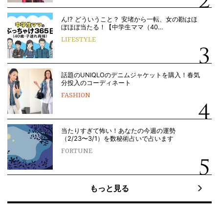
ん!? どういうこと？ 安堵から一転、女の勘はほ
ぼほぼ当たる！【中学生ママ（40…
LIFESTYLE
話題のUNIQLOのデニムジャケットを購入！春気
分投入のコーディネート
FASHION
当たりすぎて怖い！あなたの今週の運勢
（2/23〜3/1）を数秘術占いで占います
FORTUNE
もっと見る