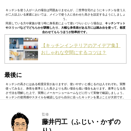
キッチンを使う人が一人の場合は問題ありませんが、二世帯住宅のようにキッチンを使う人
が二人以上いる家庭においては、メインで使う人に合わせた高さを設定するようにしましょ
う。
同居している方や家族が使う時に身長差によって使いづらいという場合は、
キッチンマット
やスリッパなどでどちらかが調整したり、大幅な身長差がある方には踏み台を使って、都度
合わせてもらうほうが効率的です。
【キッチンインテリアのアイデア集】
おしゃれな空間にするコツは？
最後に
キッチンの高さにはある程度目安がありますが、使いやすいと感じるのは人それぞれ。実際
使ってみると、身長を基準とした高さよりも高い場合も低い場合もあります。基準となる高
さ寸法を理解した上で、実際にメーカーショールームなどに行って実物で確認しましょう。
キッチンの使用感やスタイルを確認しながら自分に合ったキッチンを選ぶことが大切です。
監修
藤井円工（ふじい・かずの
り）