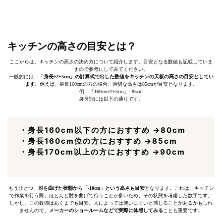
キッチンの高さの目安とは？
ここからは、キッチンの高さの決め方について紹介します。目安となる数値も記載していま
すので参考にしてみてください。
一般的には、
「身長÷2+5cm」の計算式で出した数値をキッチンの天板の高さの目安としてい
ます
。例えば、身長160cmの方の場合、適切な高さは85cmが目安となります。
例：「160cm÷2+5cm」=85cm
身長別には以下の通りです。
・身長160cm以下の方におすすめ →80cm
・身長160cm位の方におすすめ →85cm
・身長170cm以上の方におすすめ →90cm
もうひとつ、
肘を曲げた状態から「-10cm」という高さも目安
となります。これは、キッチン
で作業を行う際、ほとんど肘を曲げて行うことが多いため、その状態を考慮した数字です。
しかし、この数値はあくまでも目安。人によっては使いにくいと感じることがあるかもしれ
ませんので、
メーカーのショールームなどで実際に体感してみる
ことも重要です。