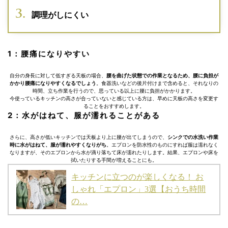
調理がしにくい
1：腰痛になりやすい
自分の身長に対して低すぎる天板の場合、
腰を曲げた状態での作業となるため、腰に負担が
かかり腰痛になりやすくなるでしょう
。食器洗いなどの後片付けまで含めると、それなりの
時間、立ち作業を行うので、思っている以上に腰に負担がかかります。
今使っているキッチンの高さが合っていないと感じている方は、早めに天板の高さを変更す
ることをおすすめします。
2：水がはねて、服が濡れることがある
さらに、高さが低いキッチンでは天板より上に腰が出てしまうので、
シンクでの水洗い作業
時に水がはねて、服が濡れやすくなりがち
。エプロンを防水性のものにすれば服は濡れなく
なりますが、そのエプロンから水が滴り落ちて床が濡れたりします。結果、エプロンや床を
拭いたりする手間が増えることにも。
キッチンに立つのが楽しくなる！ お
しゃれ「エプロン」3選【おうち時間
の…