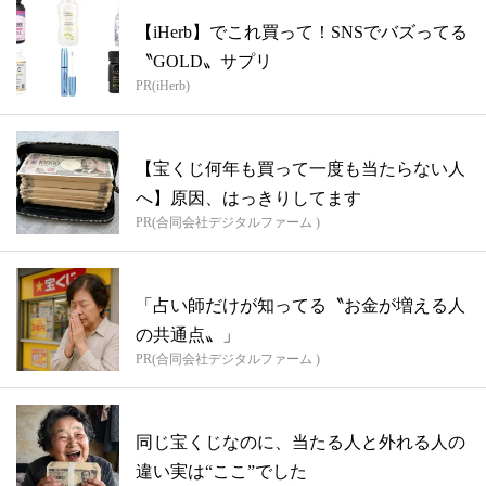
【iHerb】でこれ買って！SNSでバズってる
〝GOLD〟サプリ
PR(iHerb)
【宝くじ何年も買って一度も当たらない人
へ】原因、はっきりしてます
PR(合同会社デジタルファーム )
「占い師だけが知ってる〝お金が増える人
の共通点〟」
PR(合同会社デジタルファーム )
同じ宝くじなのに、当たる人と外れる人の
違い実は“ここ”でした