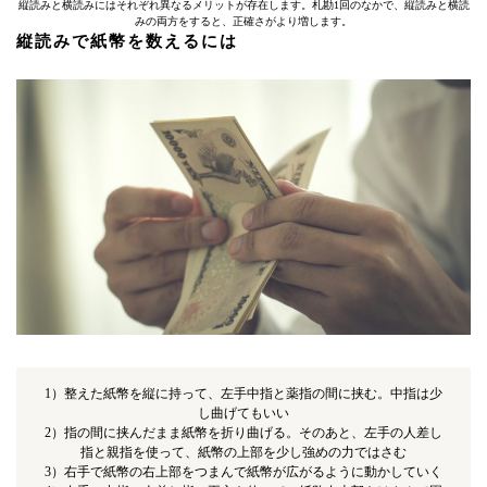
縦読みと横読みにはそれぞれ異なるメリットが存在します。札勘1回のなかで、縦読みと横読
みの両方をすると、正確さがより増します。
縦読みで紙幣を数えるには
1）整えた紙幣を縦に持って、左手中指と薬指の間に挟む。中指は少
し曲げてもいい
2）指の間に挟んだまま紙幣を折り曲げる。そのあと、左手の人差し
指と親指を使って、紙幣の上部を少し強めの力ではさむ
3）右手で紙幣の右上部をつまんで紙幣が広がるように動かしていく