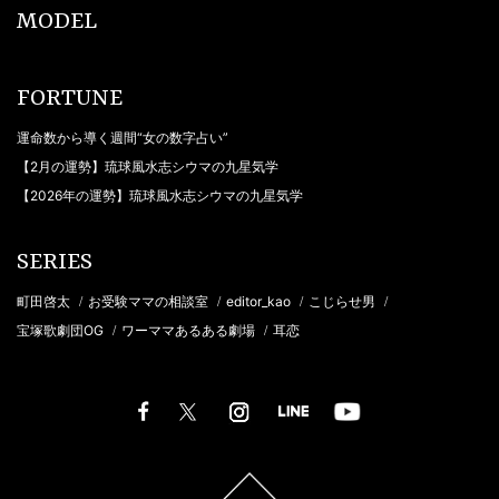
MODEL
FORTUNE
運命数から導く週間“女の数字占い”
【2月の運勢】琉球風水志シウマの九星気学
【2026年の運勢】琉球風水志シウマの九星気学
SERIES
町田啓太
お受験ママの相談室
editor_kao
こじらせ男
/
/
/
/
宝塚歌劇団OG
ワーママあるある劇場
耳恋
/
/