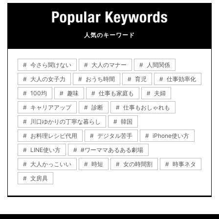
人気のキーワード
今さら聞けない
大人のマナー
人間関係
大人の女子力
おうち時間
育児
仕事効率化
100均
趣味
仕事も家庭も
夫婦
キャリアアップ
診断
仕事もおしゃれも
川口ゆかりの丁寧な暮らし
韓国
お料理レシピ代用
デジタル苦手
iPhone使い方
LINE使い方
#ワーママあるある劇場
大人かっこいい
時短
女の時間割
時事ネタ
文房具