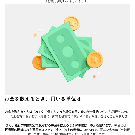
人は割と少ないかもしれません。
お金を数えるとき、用いる単位は
お金を数えるときは「枚」や「個」といった単位を用いるのが一般的です。
「1万円札10枚、
10円玉硬貨10個」という具合に、紙幣と硬貨で「枚」や「個」を使い分けることもありま
す。
また、
銀行の両替などで見かける棒金を数えるときの単位は「本」を使います
。棒金とは、
同種類の硬貨50枚を専用セロファンで包んで1本の棒状にしたもの
で、正式な名称は「包装硬
貨」です。棒金は「10円棒金1本」という具合に数えます。