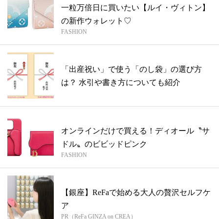
一粒万倍日に買いたい【ルイ・ヴィトン】
の新作ウォレット♡
FASHION
「出産祝い」で使う「のし袋」の選び方
は？ 水引や書き方についても紹介
オンラインだけで買える！ディオール〝サ
ドル〟のビビッドピンク
FASHION
【銀座】ReFaで始める大人の贅沢セルフケ
ア
PR（ReFa GINZA on CREA）