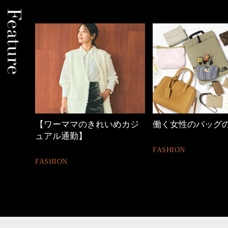
めカジ
働く女性のバッグの中身
40代の小顔メイク
FASHION
BEAUTY