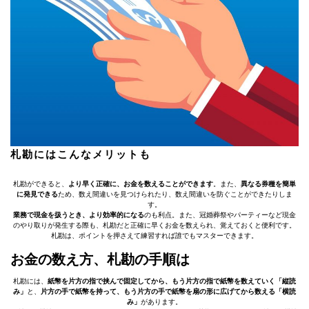
札勘にはこんなメリットも
札勘ができると、
より早く正確に、お金を数えることができます
。また、
異なる券種を簡単
に発見できる
ため、数え間違いを見つけられたり、数え間違いを防ぐことができたりしま
す。
業務で現金を扱うとき、より効率的になる
のも利点。また、冠婚葬祭やパーティーなど現金
のやり取りが発生する際も、札勘だと正確に早くお金を数えられ、覚えておくと便利です。
札勘は、ポイントを押さえて練習すれば誰でもマスターできます。
お金の数え方、札勘の手順は
札勘には、
紙幣を片方の指で挟んで固定してから、もう片方の指で紙幣を数えていく「縦読
み」
と、
片方の手で紙幣を持って、もう片方の手で紙幣を扇の形に広げてから数える「横読
み」
があります。