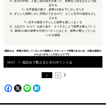
4）右手の中指・人差し指の両方を使って、紙幣右上部をはさんで固
定する
5）右手親指の腹で、紙幣の1枚を下に少しずらす
6）ずらした紙幣に少し空間ができるので、そこに右手の薬指を少し
入れる
7）右手の薬指でずらした紙幣を優しくおくる
8）上記の3）から7）を繰り返す。そうすることで紙幣を数えていく
9）最後の1枚の紙幣を中指でパチンとはじき、紙幣が重なっていな
いかを確認
縦読みは、券種が混在していないかの確認がしやすいという特徴があるため、札勘は縦読み
からはじめることがほとんどです。
縦読みで数えるときのポイントは
1
2
Facebook
X
Line
Hatena