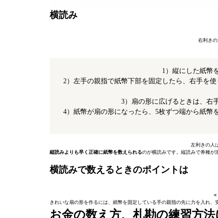
横読み
右利きの
1）縦にした紙幣
2）左手の親指で紙幣下部を固定したら、右手を
3）扇の形に広げるときは、右
4）紙幣が扇の形になったら、5枚ずつ端から紙幣
左利きの人
縦読みよりも早く正確に紙幣を数えられる
のが横読みです。縦読みで券種が
横読みで数えるときのポイントは
＜
きれいな扇の形を作るには、紙幣を固定している手の親指の先に力を入れ、
お金の数え方、札勘の練習方法