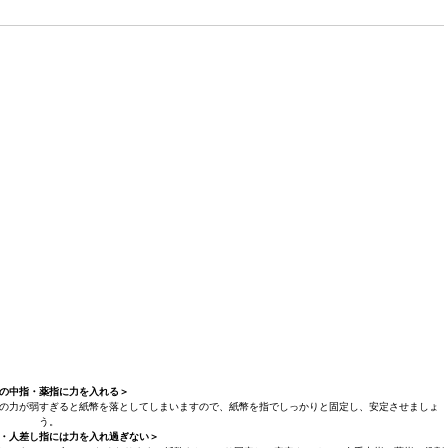
の中指・薬指に力を入れる＞
の力が弱すぎると紙幣を落としてしまいますので、紙幣を指でしっかりと固定し、安定させましょ
う。
・人差し指には力を入れ過ぎない＞