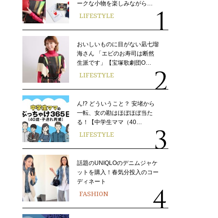
ークな小物を楽しみながら…
LIFESTYLE
おいしいものに目がない凪七瑠
海さん 「エビのお寿司は断然
生派です」【宝塚歌劇団O…
LIFESTYLE
ん!? どういうこと？ 安堵から
一転、女の勘はほぼほぼ当た
る！【中学生ママ（40…
LIFESTYLE
話題のUNIQLOのデニムジャケ
ットを購入！春気分投入のコー
ディネート
FASHION