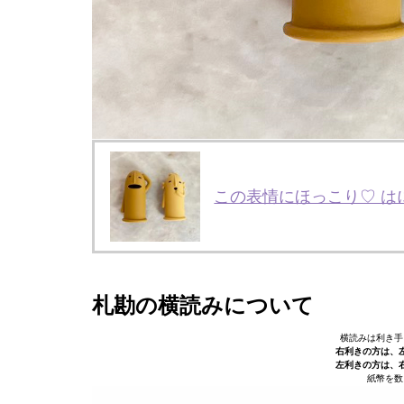
この表情にほっこり♡ 
札勘の横読みについて
横読みは利き手
右利きの方は、
左利きの方は、
紙幣を数