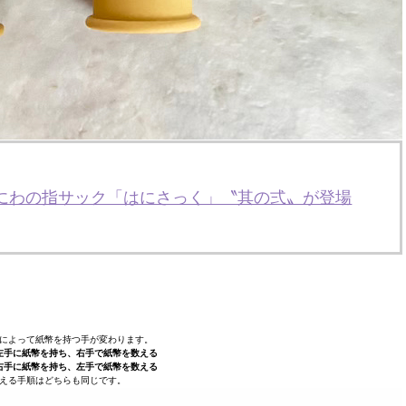
はにわの指サック「はにさっく」〝其の弍〟が登場
によって紙幣を持つ手が変わります。
左手に紙幣を持ち、右手で紙幣を数える
右手に紙幣を持ち、左手で紙幣を数える
える手順はどちらも同じです。