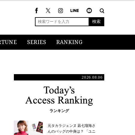
検索
RTUNE
SERIES
RANKING
2026.08.06
ランキング
元タカラジェンヌ 凪七瑠海さ
んのバッグの中身は？ 「ユニ