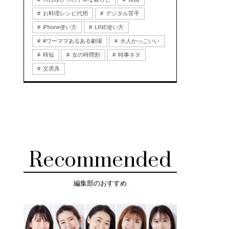
お料理レシピ代用
デジタル苦手
iPhone使い方
LINE使い方
#ワーママあるある劇場
大人かっこいい
時短
女の時間割
時事ネタ
文房具
Recommended
編集部のおすすめ