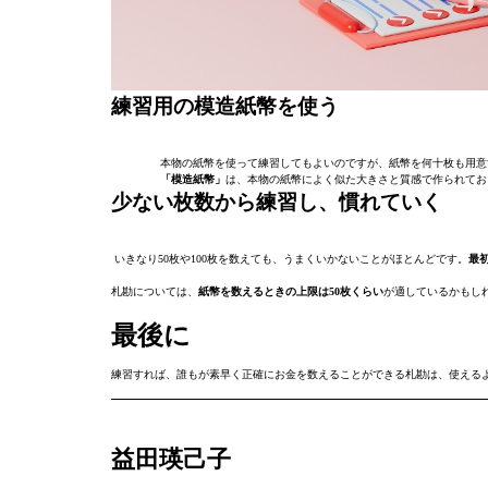
練習用の模造紙幣を使う
本物の紙幣を使って練習してもよいのですが、紙幣を何十枚も用意
「模造紙幣」
は、本物の紙幣によく似た大きさと質感で作られてお
少ない枚数から練習し、慣れていく
いきなり50枚や100枚を数えても、うまくいかないことがほとんどです。
最
札勘については、
紙幣を数えるときの上限は50枚くらい
が適しているかもし
最後に
練習すれば、誰もが素早く正確にお金を数えることができる札勘は、使える
益田瑛己子