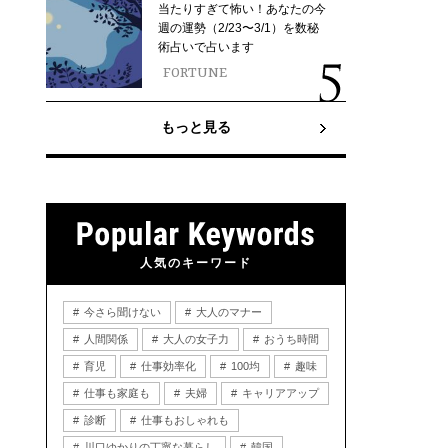
当たりすぎて怖い！あなたの今
週の運勢（2/23〜3/1）を数秘
術占いで占います
FORTUNE
もっと見る
人気のキーワード
今さら聞けない
大人のマナー
人間関係
大人の女子力
おうち時間
育児
仕事効率化
100均
趣味
仕事も家庭も
夫婦
キャリアアップ
診断
仕事もおしゃれも
川口ゆかりの丁寧な暮らし
韓国