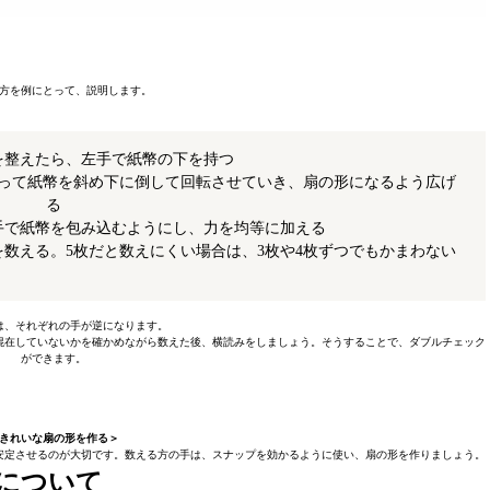
方を例にとって、説明します。
を整えたら、左手で紙幣の下を持つ
使って紙幣を斜め下に倒して回転させていき、扇の形になるよう広げ
る
手で紙幣を包み込むようにし、力を均等に加える
を数える。5枚だと数えにくい場合は、3枚や4枚ずつでもかまわない
は、それぞれの手が逆になります。
混在していないかを確かめながら数えた後、横読みをしましょう。そうすることで、ダブルチェック
ができます。
きれいな扇の形を作る＞
安定させるのが大切です。数える方の手は、スナップを効かるように使い、扇の形を作りましょう。
について