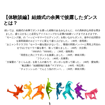
【体験談編】結婚式の余興で披露したダンス
とは？
続いては、結婚式の余興でダンスを踊った経験のあるみなさんに、その具体的な内容を聞き
ました。盛り上がること必至なアイドルソングから定番の結婚ソングまでさまざまです。
「モーニング娘。の『ハッピーサマーウエディング』を歌いながらダンス。途中の台詞部分
を新郎新婦のエピソードに変えて盛り上げました」（40代・群馬県）
「おニャン子クラブの『セーラー服を脱がさないで』。職場の同期メンバーと男性上司合わ
せて6人でセーラー服を着て、歌って踊りました」（40代・大分県）
「SMAPの『SHAKE』」（30代・徳島県）
「同窓生と共にフラダンスを披露しました」（30代・神奈川県）
「フラメンコ」（40代・兵庫県）
「大塚愛の『さくらんぼ』を歌う人の後ろで、ポンポンを持って踊った」（40代・愛知県）
「氣志團の『結婚闘魂行進曲 ｢マブダチ｣』」（40代・埼玉県）
「チェリッシュの「てんとう虫のサンバ」」（30代・神奈川県）