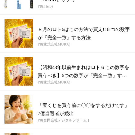
PR(iHerb)
８月のロト6はこの方法で買え!!６つの数字
が『完全一致』する方法
PR(株式会社MURA)
【昭和43年以前生まれはロト６この数字を
買うべき】6つの数字が「完全一致」する
PR(株式会社MURA)
方...
「宝くじを買う前に〇〇をするだけです」
7億当選者が続出
PR(合同会社デジタルファーム )