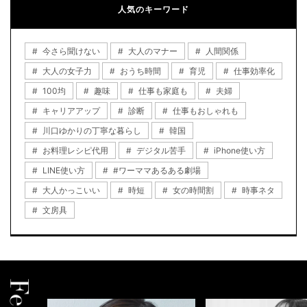
人気のキーワード
今さら聞けない
大人のマナー
人間関係
大人の女子力
おうち時間
育児
仕事効率化
100均
趣味
仕事も家庭も
夫婦
キャリアアップ
診断
仕事もおしゃれも
川口ゆかりの丁寧な暮らし
韓国
お料理レシピ代用
デジタル苦手
iPhone使い方
LINE使い方
#ワーママあるある劇場
大人かっこいい
時短
女の時間割
時事ネタ
文房具