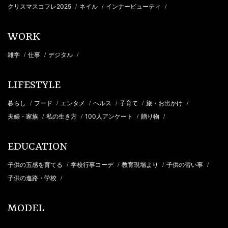
クリスマスコフレ2025
ネイル
インナービューティ
/
/
/
WORK
雑学
仕事
デジタル
/
/
/
LIFESTYLE
暮らし
フード
エンタメ
ヘルス
子育て
旅・お出かけ
/
/
/
/
/
/
夫婦・家族
私の生き方
100人アンケート
贈り物
/
/
/
/
EDUCATION
子供の五感を育てる
学校行事コーデ
教育現場より
子供の習い事
/
/
/
/
子供の進路・学校
/
MODEL