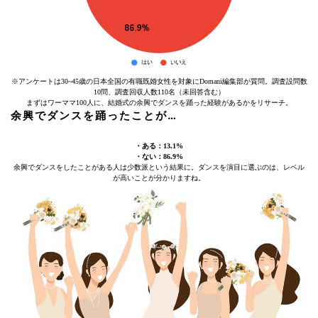
※アンケートは30~45歳の日本全国の有職既婚女性を対象にDomani編集部が質問。調査設問数
10問、調査回収人数110名（未回答含む）
まずはワーママ100人に、結婚式の余興でダンスを踊った経験があるかをリサーチ。
余興でダンスを踊ったことが…
・ある：13.1%
・ない：86.9%
余興でダンスをしたことがある人は少数派という結果に。ダンスを演目に選ぶのは、レベル
が高いことが分かりますね。