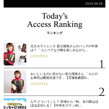
2026.08.08
ランキング
元タカラジェンヌ 凪七瑠海さんのバッグの中身
は？ 「ユニークな小物を楽しみながら…
LIFESTYLE
おいしいものに目がない凪七瑠海さん 「エビの
お寿司は断然生派です」【宝塚歌劇団O…
LIFESTYLE
ん!? どういうこと？ 安堵から一転、女の勘はほ
ぼほぼ当たる！【中学生ママ（40…