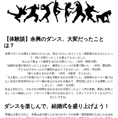
【体験談】余興のダンス、大変だったこと
は？
余興でダンスを踊ると決めたからには、気をつけたいポイントも！経験者のみなさんにとっ
て、特に大変だったことを教えてもらいました。
「みんなで集まって練習するのが大変だった」（30代・神奈川県）
「結婚式会場が地方だったこともあり、練習なくぶっつけ本番で踊った」（40代・愛知県）
「子どもが小さかったので練習があまりできなかった」（40代・埼玉県）
「振りを覚えるのが大変」（40代・大阪府・子ども2人）
「大人数だったので衣装のセーラー服を手配するのが大変でした。余興用のセーラー服では
なく自分の学生時代のセーラー服や友人のものかき集めて、男性用にはサイズを調整したり
しました」（40代・大分県）
社会人同士だと、それぞれの時間を合わせるのが大変だったという声が多数。事前に段取り
をしっかり確認したり、リモートで振り付けを合わせたり、工夫してクオリティを上げてい
きたいですね。
ダンスを楽しんで、結婚式を盛り上げよう！
準備は大変だけれど、本番は必ず盛り上がるのがダンスの余興！新郎新婦のために心を込め