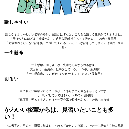
話しやすい
話しやすさもかわいい後輩の条件。会話がはずむと、こちらも楽しく仕事ができますよね。
「受け答えにほどよく礼儀があり、適切な距離感をもって話せる」（30代・静岡県）
「先輩達のくだらない話を笑って聞いてくれる。いろいろな話をしてくれる」（30代・東京
都）
一生懸命
一生懸命に働く姿には、先輩も心動かされるはず。
「真面目に一生懸命、仕事をしている」（30代・新潟県）
「一生懸命働いている姿がかわいらしい」（40代・愛知県）
明るい
常に明るい後輩が近くにいれば、こちらまで元気をもらえそうです。
「サバサバしていて明るい」（40代・福岡県）
「真面目で明るく美人。だけど体育会系で根性がある」（30代・東京都）
かわいい後輩からは、見習いたいことも多
い！
その素直さ、明るさで職場を和ましてくれる「かわいい後輩」。その一生懸命さを時に見習