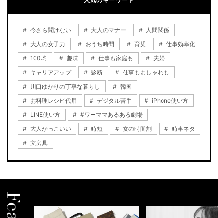
人気のキーワード
今さら聞けない
大人のマナー
人間関係
大人の女子力
おうち時間
育児
仕事効率化
100均
趣味
仕事も家庭も
夫婦
キャリアアップ
診断
仕事もおしゃれも
川口ゆかりの丁寧な暮らし
韓国
お料理レシピ代用
デジタル苦手
iPhone使い方
LINE使い方
#ワーママあるある劇場
大人かっこいい
時短
女の時間割
時事ネタ
文房具