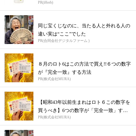
PR(iHerb)
同じ宝くじなのに、当たる人と外れる人の
違い実は“ここ”でした
PR(合同会社デジタルファーム )
８月のロト6はこの方法で買え!!６つの数字
が『完全一致』する方法
PR(株式会社MURA)
【昭和43年以前生まれはロト６この数字を
買うべき】6つの数字が「完全一致」する
PR(株式会社MURA)
方...