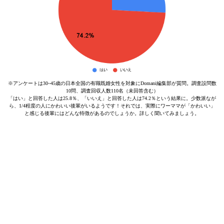
※アンケートは30~45歳の日本全国の有職既婚女性を対象にDomani編集部が質問。調査設問数
10問、調査回収人数110名（未回答含む）
「はい」と回答した人は25.8％、「いいえ」と回答した人は74.2％という結果に。少数派なが
ら、1/4程度の人にかわいい後輩がいるようです！それでは、実際にワーママが「かわいい」
と感じる後輩にはどんな特徴があるのでしょうか。詳しく聞いてみましょう。