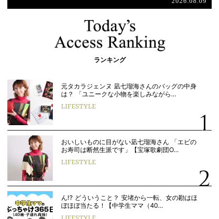
2026.08.09
ランキング
元タカラジェンヌ 凪七瑠海さんのバッグの中身
は？ 「ユニークな小物を楽しみながら…
LIFESTYLE
おいしいものに目がない凪七瑠海さん 「エビの
お寿司は断然生派です」【宝塚歌劇団O…
LIFESTYLE
ん!? どういうこと？ 安堵から一転、女の勘はほ
ぼほぼ当たる！【中学生ママ（40…
LIFESTYLE