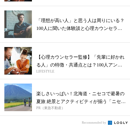
「理想が高い人」と思う人は周りにいる？
100人に聞いた体験談と心理カウンセラー
に...
【心理カウンセラー監修】「先輩に好かれ
る人」の特徴・共通点とは？100人アンケ
LIFESTYLE
ー...
楽しさいっぱい！北海道・ニセコで避暑の
夏旅 絶景とアクティビティが揃う「ニセコ
PR（東急不動産）
東...
Recommended by