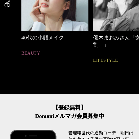
優木まおみさん「女の時間
働く女性のバッグ
割。」
FASHION
LIFESTYLE
【登録無料】
Domaniメルマガ会員募集中
管理職世代の通勤コーデ、明日は