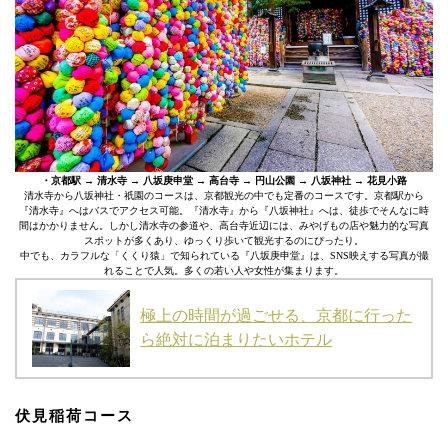
・京都駅 → 清水寺 → 八坂庚申堂 → 高台寺 → 円山公園 → 八坂神社 → 花見小路
清水寺から八坂神社・祇園のコースは、京都観光の中でも定番のコースです。京都駅から
『清水寺』へはバスでアクセス可能。『清水寺』から『八坂神社』へは、徒歩でそんなに時
間はかかりません。しかし清水寺の参道や、高台寺近辺には、みやげもの店や魅力的な写真
スポットが多くあり、ゆっくり歩いて観光するのにぴったり。
中でも、カラフルな「くくり猿」で知られている『八坂庚申堂』は、SNS映えする写真が撮
れることで人気。多くの若い人や女性が集まります。
極上の時間が過ごせる、京都に行った
ら絶対に泊まりたいホテル
伏見稲荷コース