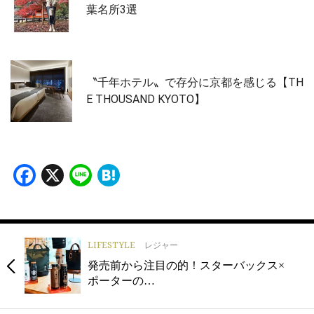
葉名所3選
〝千年ホテル〟で存分に京都を感じる【TH
E THOUSAND KYOTO】
Facebook
X
Line
Hatena
LIFESTYLE
レジャー
発売前から注目の的！スターバックス×
ポーターの…