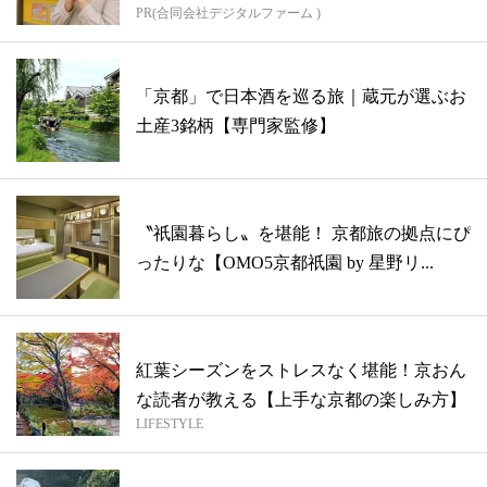
PR(合同会社デジタルファーム )
「京都」で日本酒を巡る旅｜蔵元が選ぶお
土産3銘柄【専門家監修】
〝祇園暮らし〟を堪能！ 京都旅の拠点にぴ
ったりな【OMO5京都祇園 by 星野リ...
紅葉シーズンをストレスなく堪能！京おん
な読者が教える【上手な京都の楽しみ方】
LIFESTYLE