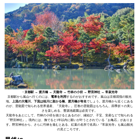
・京都駅 → 渡月橋 → 天龍寺 → 竹林の小径 → 野宮神社 → 常寂光寺
京都駅から嵐山へ行くのには、
電車を利用
するのがおすすめです。嵐山は京都屈指の観光
地。
上流の大堰川、下流は桂川に架かる橋、渡月橋が有名
でしょう。渡月橋から近くにある
のが、雲龍図で知られる世界遺産、『天龍寺』。圧巻の雲龍図はもちろん、四季折々の美し
さを楽しめる、曹源池庭園は必見です。
天龍寺をあとにして、竹林の小径を抜けるとあるのが、縁結び、子宝、安産などで知られる
『野宮神社』。境内には、撫でると1年以内に願いが叶うとされている「お亀石」がありま
す。野宮神社から、さらに竹林を進むとある、紅葉の名所で名高い『常寂光寺』も嵐山観光
の見どころです。