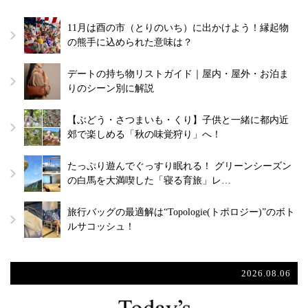
11月は酉の市（とりのいち）に出かけよう！縁起物
の熊手に込められた意味は？
デートの持ち物リストガイド｜屋内・屋外・お泊ま
りのシーン別に解説
【ぶどう・さつまいも・くり】子供と一緒に都内近
郊で楽しめる「秋の味覚狩り」へ！
たっぷり遊んでぐっすり眠れる！ グリーンシーズン
の白馬を大満喫した「寝る育旅」レ…
旅行バッグの最適解は“Topologie(トポロジー)”のボト
ルサコッシュ！
2026.08.06