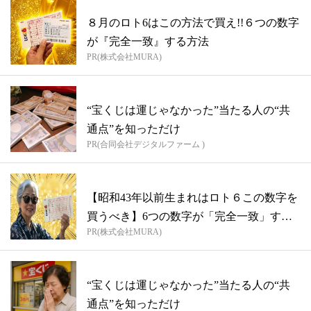
８月のロト6はこの方法で買え!!６つの数字
が『完全一致』する方法
PR(株式会社MURA)
“宝くじは運じゃなかった”当たる人の“共
通点”を知っただけ
PR(合同会社デジタルファーム )
【昭和43年以前生まれはロト６この数字を
買うべき】6つの数字が「完全一致」する
PR(株式会社MURA)
方...
“宝くじは運じゃなかった”当たる人の“共
通点”を知っただけ