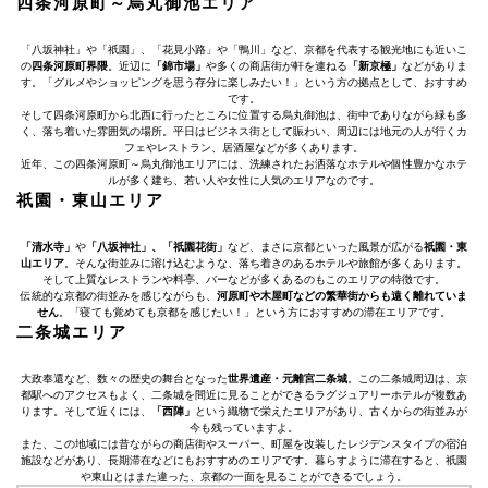
四条河原町～烏丸御池エリア
「八坂神社」や「祇園」、「花見小路」や「鴨川」など、京都を代表する観光地にも近いこ
の
四条河原町界隈
。近辺に
「錦市場」
や多くの商店街が軒を連ねる
「新京極」
などがありま
す。「グルメやショッピングを思う存分に楽しみたい！」という方の拠点として、おすすめ
です。
そして四条河原町から北西に行ったところに位置する烏丸御池は、街中でありながら緑も多
く、落ち着いた雰囲気の場所。平日はビジネス街として賑わい、周辺には地元の人が行くカ
フェやレストラン、居酒屋などが多くあります。
近年、この四条河原町～烏丸御池エリアには、洗練されたお洒落なホテルや個性豊かなホテ
ルが多く建ち、若い人や女性に人気のエリアなのです。
祇園・東山エリア
「清水寺」
や
「八坂神社」、「祇園花街」
など、まさに京都といった風景が広がる
祇園・東
山エリア
。そんな街並みに溶け込むような、落ち着きのあるホテルや旅館が多くあります。
そして上質なレストランや料亭、バーなどが多くあるのもこのエリアの特徴です。
伝統的な京都の街並みを感じながらも、
河原町や木屋町などの繁華街からも遠く離れていま
せん
。「寝ても覚めても京都を感じたい！」という方におすすめの滞在エリアです。
二条城エリア
大政奉還など、数々の歴史の舞台となった
世界遺産・元離宮二条城
。この二条城周辺は、京
都駅へのアクセスもよく、二条城を間近に見ることができるラグジュアリーホテルが複数あ
ります。そして近くには、
「西陣」
という織物で栄えたエリアがあり、古くからの街並みが
今も残っていますよ。
また、この地域には昔ながらの商店街やスーパー、町屋を改装したレジデンスタイプの宿泊
施設などがあり、長期滞在などにもおすすめのエリアです。暮らすように滞在すると、祇園
や東山とはまた違った、京都の一面を見ることができるでしょう。