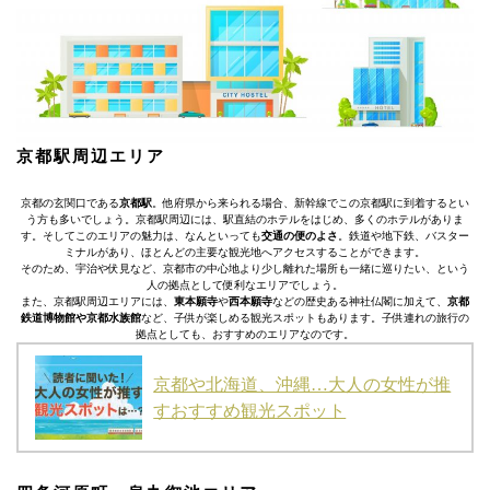
京都駅周辺エリア
京都の玄関口である
京都駅
。他府県から来られる場合、新幹線でこの京都駅に到着するとい
う方も多いでしょう。京都駅周辺には、駅直結のホテルをはじめ、多くのホテルがありま
す。そしてこのエリアの魅力は、なんといっても
交通の便のよさ
。鉄道や地下鉄、バスター
ミナルがあり、ほとんどの主要な観光地へアクセスすることができます。
そのため、宇治や伏見など、京都市の中心地より少し離れた場所も一緒に巡りたい、という
人の拠点として便利なエリアでしょう。
また、京都駅周辺エリアには、
東本願寺
や
西本願寺
などの歴史ある神社仏閣に加えて、
京都
鉄道博物館や京都水族館
など、子供が楽しめる観光スポットもあります。子供連れの旅行の
拠点としても、おすすめのエリアなのです。
京都や北海道、沖縄…大人の女性が推
すおすすめ観光スポット