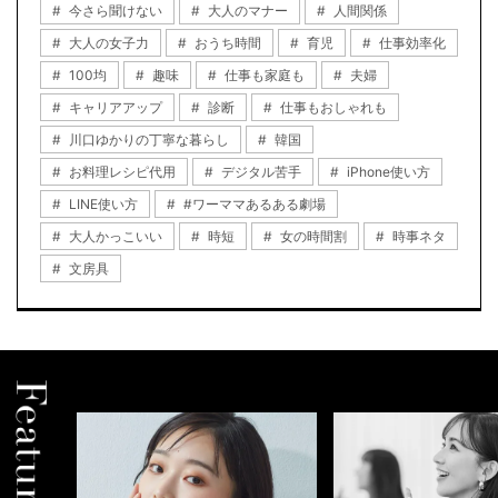
今さら聞けない
大人のマナー
人間関係
大人の女子力
おうち時間
育児
仕事効率化
100均
趣味
仕事も家庭も
夫婦
キャリアアップ
診断
仕事もおしゃれも
川口ゆかりの丁寧な暮らし
韓国
お料理レシピ代用
デジタル苦手
iPhone使い方
LINE使い方
#ワーママあるある劇場
大人かっこいい
時短
女の時間割
時事ネタ
文房具