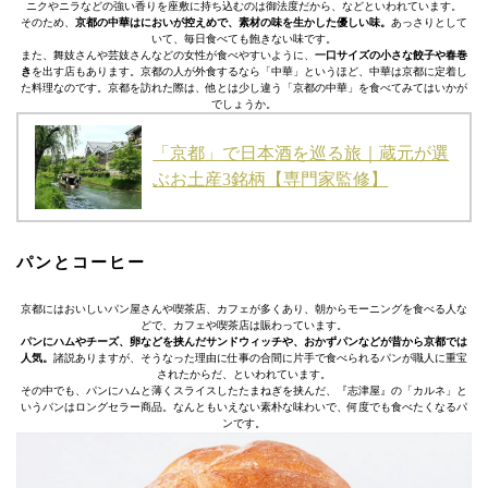
ニクやニラなどの強い香りを座敷に持ち込むのは御法度だから、などといわれています。
そのため、
京都の中華はにおいが控えめで、素材の味を生かした優しい味。
あっさりとして
いて、毎日食べても飽きない味です。
また、舞妓さんや芸妓さんなどの女性が食べやすいように、
一口サイズの小さな餃子や春巻
き
を出す店もあります。京都の人が外食するなら「中華」というほど、中華は京都に定着し
た料理なのです。京都を訪れた際は、他とは少し違う「京都の中華」を食べてみてはいかが
でしょうか。
「京都」で日本酒を巡る旅｜蔵元が選
ぶお土産3銘柄【専門家監修】
パンとコーヒー
京都にはおいしいパン屋さんや喫茶店、カフェが多くあり、朝からモーニングを食べる人な
どで、カフェや喫茶店は賑わっています。
パンにハムやチーズ、卵などを挟んだサンドウィッチや、おかずパンなどが昔から京都では
人気。
諸説ありますが、そうなった理由に仕事の合間に片手で食べられるパンが職人に重宝
されたからだ、といわれています。
その中でも、パンにハムと薄くスライスしたたまねぎを挟んだ、『志津屋』の「カルネ」と
いうパンはロングセラー商品。なんともいえない素朴な味わいで、何度でも食べたくなるパ
ンです。