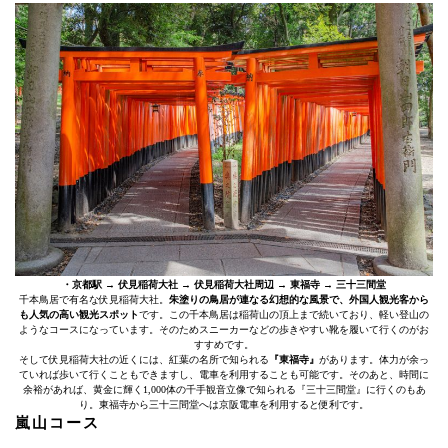
・京都駅 → 伏見稲荷大社 → 伏見稲荷大社周辺 → 東福寺 → 三十三間堂
千本鳥居で有名な伏見稲荷大社。
朱塗りの鳥居が連なる幻想的な風景で、外国人観光客から
も人気の高い観光スポット
です。この千本鳥居は稲荷山の頂上まで続いており、軽い登山の
ようなコースになっています。そのためスニーカーなどの歩きやすい靴を履いて行くのがお
すすめです。
そして伏見稲荷大社の近くには、紅葉の名所で知られる
『東福寺』
があります。体力が余っ
ていれば歩いて行くこともできますし、電車を利用することも可能です。そのあと、時間に
余裕があれば、黄金に輝く1,000体の千手観音立像で知られる『三十三間堂』に行くのもあ
り。東福寺から三十三間堂へは京阪電車を利用すると便利です。
嵐山コース