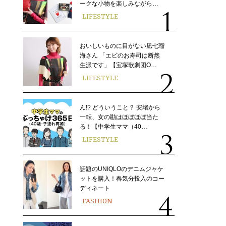
ークな小物を楽しみながら…
LIFESTYLE
おいしいものに目がない凪七瑠
海さん 「エビのお寿司は断然
生派です」【宝塚歌劇団O…
LIFESTYLE
ん!? どういうこと？ 安堵から
一転、女の勘はほぼほぼ当た
る！【中学生ママ（40…
LIFESTYLE
話題のUNIQLOのデニムジャケ
ットを購入！春気分投入のコー
ディネート
FASHION