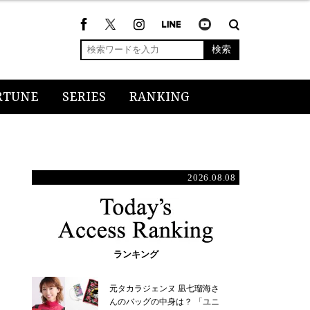
検索
RTUNE
SERIES
RANKING
2026.08.08
ランキング
元タカラジェンヌ 凪七瑠海さ
んのバッグの中身は？ 「ユニ