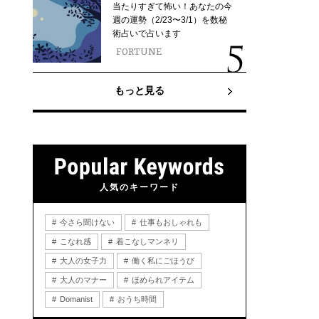
当たりすぎて怖い！あなたの今
週の運勢（2/23〜3/1）を数秘
術占いで占います
FORTUNE
もっと見る
人気のキーワード
今さら聞けない
仕事もおしゃれも
こなれ感
着こなしマンネリ
大人の女子力
働く私にごほうび
大人のマナー
ほめられアイテム
Domanist
おうち時間