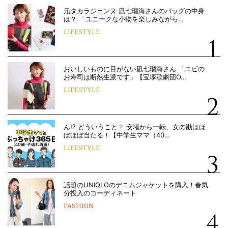
元タカラジェンヌ 凪七瑠海さんのバッグの中身
は？ 「ユニークな小物を楽しみながら…
LIFESTYLE
おいしいものに目がない凪七瑠海さん 「エビの
お寿司は断然生派です」【宝塚歌劇団O…
LIFESTYLE
ん!? どういうこと？ 安堵から一転、女の勘はほ
ぼほぼ当たる！【中学生ママ（40…
LIFESTYLE
話題のUNIQLOのデニムジャケットを購入！春気
分投入のコーディネート
FASHION