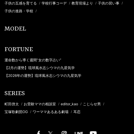
子供の五感を育てる
学校行事コーデ
教育現場より
子供の習い事
/
/
/
/
子供の進路・学校
/
MODEL
FORTUNE
運命数から導く週間“女の数字占い”
【2月の運勢】琉球風水志シウマの九星気学
【2026年の運勢】琉球風水志シウマの九星気学
SERIES
町田啓太
お受験ママの相談室
editor_kao
こじらせ男
/
/
/
/
宝塚歌劇団OG
ワーママあるある劇場
耳恋
/
/