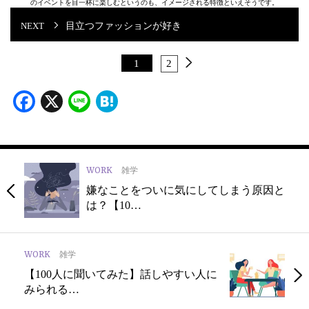
のイベントを目一杯に楽しむというのも、イメージされる特徴といえそうです。
目立つファッションが好き
1
2
Facebook
X
Line
Hatena
WORK
雑学
嫌なことをついに気にしてしまう原因と
は？【10…
WORK
雑学
【100人に聞いてみた】話しやすい人に
みられる…