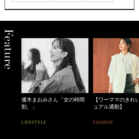
の時間
【ワーママのきれいめカジ
心地よくいられる
ュアル通勤】
とは
FASHION
FASHION