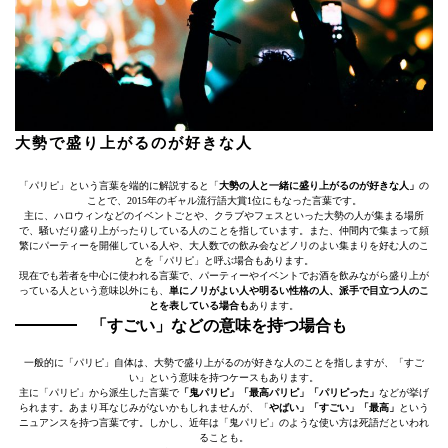
大勢で盛り上がるのが好きな人
「パリピ」という言葉を端的に解説すると「
大勢の人と一緒に盛り上がるのが好きな人」
の
ことで、2015年のギャル流行語大賞1位にもなった言葉です。
主に、ハロウィンなどのイベントごとや、クラブやフェスといった大勢の人が集まる場所
で、騒いだり盛り上がったりしている人のことを指しています。また、仲間内で集まって頻
繁にパーティーを開催している人や、大人数での飲み会などノリのよい集まりを好む人のこ
とを「パリピ」と呼ぶ場合もあります。
現在でも若者を中心に使われる言葉で、パーティーやイベントでお酒を飲みながら盛り上が
っている人という意味以外にも、
単にノリがよい人や明るい性格の人、派手で目立つ人のこ
とを表している場合も
あります。
「すごい」などの意味を持つ場合も
一般的に「パリピ」自体は、大勢で盛り上がるのが好きな人のことを指しますが、「すご
い」という意味を持つケースもあります。
主に「パリピ」から派生した言葉で
「鬼パリピ」「最高パリピ」「パリピった」
などが挙げ
られます。あまり耳なじみがないかもしれませんが、「
やばい」「すごい」「最高」
という
ニュアンスを持つ言葉です。しかし、近年は「鬼パリピ」のような使い方は死語だといわれ
ることも。