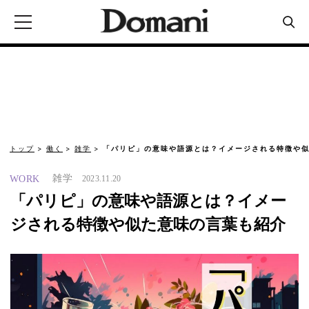
トップ
働く
雑学
「パリピ」の意味や語源とは？イメージされる特徴や似
雑学
WORK
2023.11.20
「パリピ」の意味や語源とは？イメー
ジされる特徴や似た意味の言葉も紹介