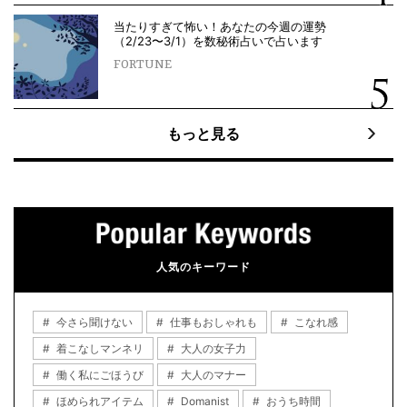
当たりすぎて怖い！あなたの今週の運勢
（2/23〜3/1）を数秘術占いで占います
FORTUNE
もっと見る
人気のキーワード
今さら聞けない
仕事もおしゃれも
こなれ感
着こなしマンネリ
大人の女子力
働く私にごほうび
大人のマナー
ほめられアイテム
Domanist
おうち時間