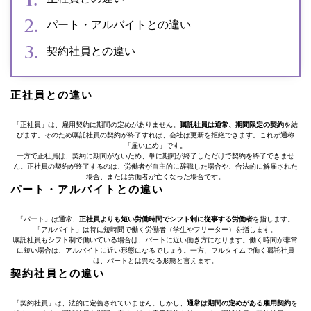
パート・アルバイトとの違い
契約社員との違い
正社員との違い
「正社員」は、雇用契約に期間の定めがありません。
嘱託社員は通常、期間限定の契約
を結
びます。そのため嘱託社員の契約が終了すれば、会社は更新を拒絶できます。これが通称
「雇い止め」です。
一方で正社員は、契約に期間がないため、単に期間が終了しただけで契約を終了できませ
ん。正社員の契約が終了するのは、労働者が自主的に辞職した場合や、合法的に解雇された
場合、または労働者が亡くなった場合です。
パート・アルバイトとの違い
「パート」は通常、
正社員よりも短い労働時間でシフト制に従事する労働者
を指します。
「アルバイト」は特に短時間で働く労働者（学生やフリーター）を指します。
嘱託社員もシフト制で働いている場合は、パートに近い働き方になります。働く時間が非常
に短い場合は、アルバイトに近い形態になるでしょう。一方、フルタイムで働く嘱託社員
は、パートとは異なる形態と言えます。
契約社員との違い
「契約社員」は、法的に定義されていません。しかし、
通常は期間の定めがある雇用契約
を