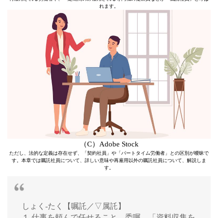
れます。
（C）Adobe Stock
ただし、法的な定義は存在せず、「契約社員」や「パートタイム労働者」との区別が曖昧で
す。本章では嘱託社員について、詳しい意味や再雇用以外の嘱託社員について、解説しま
す。
しょく‐たく【嘱託／▽属託】
１ 仕事を頼んで任せること。委嘱。「資料収集を