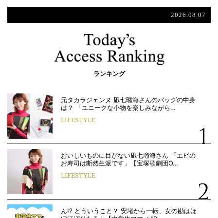
2026.08.07
ランキング
元タカラジェンヌ 凪七瑠海さんのバッグの中身
は？ 「ユニークな小物を楽しみながら…
LIFESTYLE
おいしいものに目がない凪七瑠海さん 「エビの
お寿司は断然生派です」【宝塚歌劇団O…
LIFESTYLE
ん!? どういうこと？ 安堵から一転、女の勘はほ