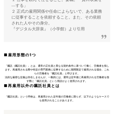
—する」
２ 正式の雇用関係や任命によらないで、ある業務
に従事することを依頼すること。また、その依頼
された人やその身分。
『デジタル大辞泉』（小学館）より引用
■雇用形態の1つ
「嘱託（嘱託社員）」とは、通常の正社員と異なる契約条件に基づいて働く、労働者を指し
ます。再雇用される際や特定の専門業務に従事するために期間限定で雇用される場合、これ
らの労働者を「嘱託社員」と呼びます。
法的な厳密な定義は存在しませんが、一般的には、通常は定年後に再雇用される労働者を指
す際に「嘱託社員」という用語がよく使用されます。
■再雇用以外の嘱託社員とは
「嘱託社員」という呼称は、再雇用された定年後の労働者に限らず、以下のようなケースで
も使用されることがあります。