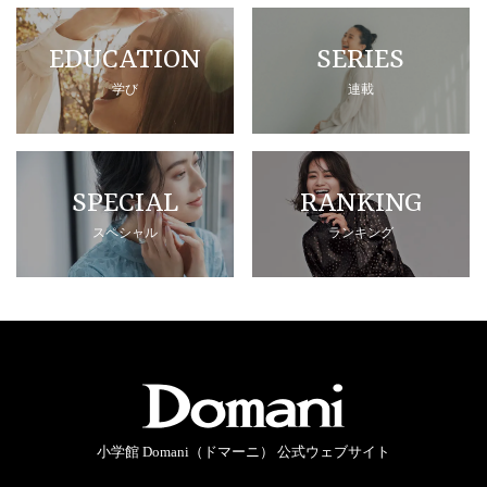
EDUCATION
SERIES
学び
連載
SPECIAL
RANKING
スペシャル
ランキング
小学館 Domani（ドマーニ） 公式ウェブサイト