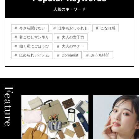
人気のキーワード
今さら聞けない
仕事もおしゃれも
こなれ感
着こなしマンネリ
大人の女子力
働く私にごほうび
大人のマナー
ほめられアイテム
Domanist
おうち時間