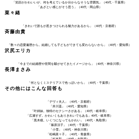
「笑顔がかわいいが、何を考えているか分からなそうな雰囲気」（40代・千葉県）
「あざとい感じがそう思う」（40代・岡山県）
菜々緒
「きれいで誰もが惹きつけられる魅力があるから」（40代・京都府）
斉藤由貴
「数々の恋愛遍歴から。結婚しても子どもができても変わらないから」（40代・愛知県）
沢尻エリカ
「今までの結婚歴や世間を騒がせてきたイメージから」（40代・神奈川県）
長澤まさみ
「何となくミステリアスで色っぽいから」（40代・千葉県）
その他にはこんな回答も
「デヴィ夫人」（40代・京都府）
「井川遥」（40代・愛知県）
「叶姉妹。独特のセクシーさがある」（40代・岐阜県）
「広瀬すず。かわいくもありきれいでもある」40代・岐阜県）
「黒木瞳。いくつになってもかわい」（40代・鳥取県）
「篠原涼子」（40代・千葉県）
「小雪」（40代・神奈川県）
「松嶋菜々子」（40代・青森県）
「杉本彩」（40代・大阪府）