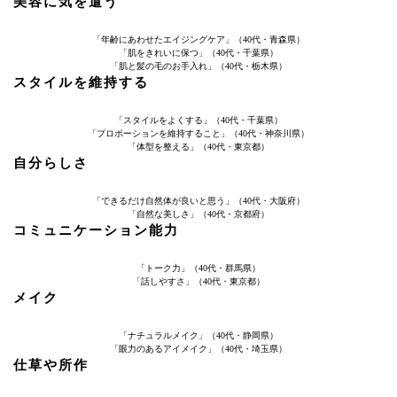
美容に気を遣う
「年齢にあわせたエイジングケア」（40代・青森県）
「肌をきれいに保つ」（40代・千葉県）
「肌と髪の毛のお手入れ」（40代・栃木県）
スタイルを維持する
「スタイルをよくする」（40代・千葉県）
「プロポーションを維持すること」（40代・神奈川県）
「体型を整える」（40代・東京都）
自分らしさ
「できるだけ自然体が良いと思う」（40代・大阪府）
「自然な美しさ」（40代・京都府）
コミュニケーション能力
「トーク力」（40代・群馬県）
「話しやすさ」（40代・東京都）
メイク
「ナチュラルメイク」（40代・静岡県）
「眼力のあるアイメイク」（40代・埼玉県）
仕草や所作