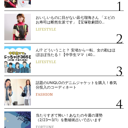
おいしいものに目がない凪七瑠海さん 「エビの
お寿司は断然生派です」【宝塚歌劇団O…
LIFESTYLE
ん!? どういうこと？ 安堵から一転、女の勘はほ
ぼほぼ当たる！【中学生ママ（40…
LIFESTYLE
話題のUNIQLOのデニムジャケットを購入！春気
分投入のコーディネート
FASHION
当たりすぎて怖い！あなたの今週の運勢
（2/23〜3/1）を数秘術占いで占います
FORTUNE