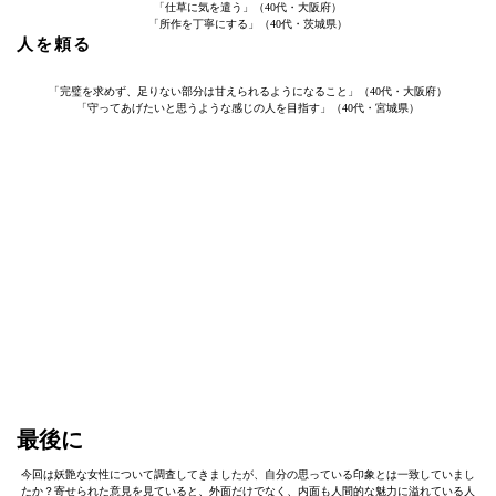
「仕草に気を遣う」（40代・大阪府）
「所作を丁寧にする」（40代・茨城県）
人を頼る
「完璧を求めず、足りない部分は甘えられるようになること」（40代・大阪府）
「守ってあげたいと思うような感じの人を目指す」（40代・宮城県）
最後に
今回は妖艶な女性について調査してきましたが、自分の思っている印象とは一致していまし
たか？寄せられた意見を見ていると、外面だけでなく、内面も人間的な魅力に溢れている人