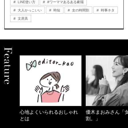
LINE使い方
#ワーママあるある劇場
大人かっこいい
時短
女の時間割
時事ネタ
文房具
しゃれ
優木まおみさん「女の時間
40代の小顔メイク
割。」
BEAUTY