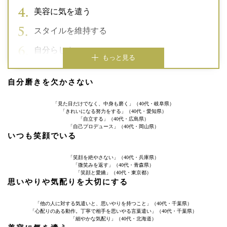
美容に気を遣う
スタイルを維持する
自分らしさ
もっと見る
自分磨きを欠かさない
「見た目だけでなく、中身も磨く」（40代・岐阜県）
「きれいになる努力をする」（40代・愛知県）
「自立する」（40代・広島県）
「自己プロデュース」（40代・岡山県）
いつも笑顔でいる
「笑顔を絶やさない」（40代・兵庫県）
「微笑みを返す」（40代・青森県）
「笑顔と愛嬌」（40代・東京都）
思いやりや気配りを大切にする
「他の人に対する気遣いと、思いやりを持つこと」（40代・千葉県）
「心配りのある動作。丁寧で相手を思いやる言葉遣い」（40代・千葉県）
「細やかな気配り」（40代・北海道）