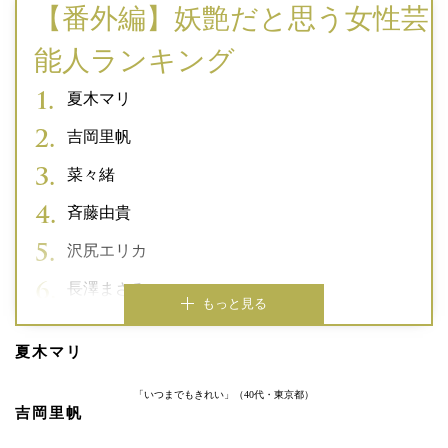
【番外編】妖艶だと思う女性芸
能人ランキング
夏木マリ
吉岡里帆
菜々緒
斉藤由貴
沢尻エリカ
長澤まさみ
もっと見る
夏木マリ
「いつまでもきれい」（40代・東京都）
吉岡里帆