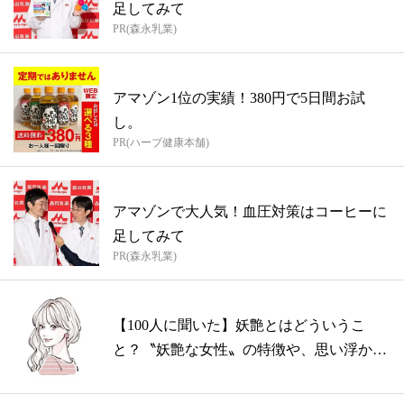
足してみて
PR(森永乳業)
アマゾン1位の実績！380円で5日間お試
し。
PR(ハーブ健康本舗)
アマゾンで大人気！血圧対策はコーヒーに
足してみて
PR(森永乳業)
【100人に聞いた】妖艶とはどういうこ
と？〝妖艶な女性〟の特徴や、思い浮かぶ
女性...