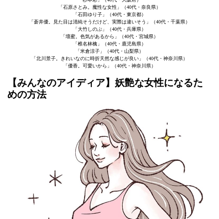
「石原さとみ。魔性な女性」（40代・奈良県）
「石田ゆり子」（40代・東京都）
「蒼井優。見た目は清純そうだけど、実際は違いそう」（40代・千葉県）
「大竹しのぶ」（40代・兵庫県）
「壇蜜。色気があるから」（40代・宮城県）
「椎名林檎」（40代・鹿児島県）
「米倉涼子」（40代・山梨県）
「北川景子。きれいなのに時折天然な感じが良い」（40代・神奈川県）
「優香。可愛いから」（40代・神奈川県）
【みんなのアイディア】妖艶な女性になるた
めの方法