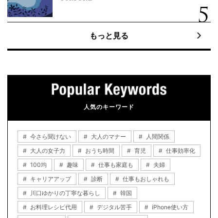
もっと見る
人気のキーワード
今さら聞けない
大人のマナー
人間関係
大人の女子力
おうち時間
育児
仕事効率化
100均
趣味
仕事も家庭も
夫婦
キャリアアップ
診断
仕事もおしゃれも
川口ゆかりの丁寧な暮らし
韓国
お料理レシピ代用
デジタル苦手
iPhone使い方