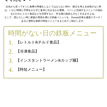
出先から戻ってすぐに食事の準備をしなくてはならない時や、献立を考える余裕がない時
は、いかに時間と手間をかけずに食卓に出せるかが重要。パパッと完成するメニューや温め
るだけのレトルト食品などを活用すると、作る側の負担も少なくすみますよね。
そこで、慌ただしい時に家族の胃袋を満たす鉄板メニューを、Domani読者を徹底リサーチ！
あると便利な食材や時短メニューをまとめてご紹介します。
時間がない日の鉄板メニュー
【レトルト&チルド食品】
【冷凍食品】
【インスタントラーメン&カップ麺】
【時短メニュー】