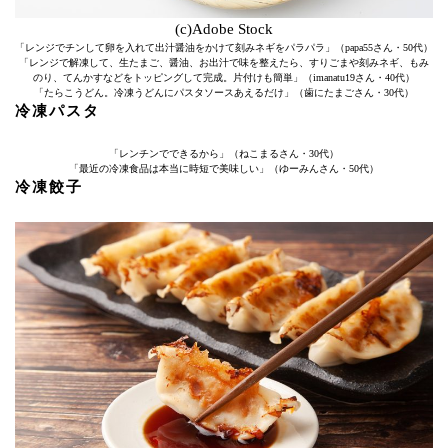
(c)Adobe Stock
「レンジでチンして卵を入れて出汁醤油をかけて刻みネギをパラパラ」（papa55さん・50代）
「レンジで解凍して、生たまご、醤油、お出汁で味を整えたら、すりごまや刻みネギ、もみ
のり、てんかすなどをトッピングして完成。片付けも簡単」（imanatu19さん・40代）
「たらこうどん。冷凍うどんにパスタソースあえるだけ」（歯にたまごさん・30代）
冷凍パスタ
「レンチンでできるから」（ねこまるさん・30代）
「最近の冷凍食品は本当に時短で美味しい」（ゆーみんさん・50代）
冷凍餃子