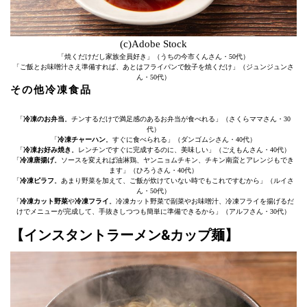
(c)Adobe Stock
「焼くだけだし家族全員好き」（うちの今市くんさん・50代）
「ご飯とお味噌汁さえ準備すれば、あとはフライパンで餃子を焼くだけ」（ジュンジュンさ
ん・50代）
その他冷凍食品
「
冷凍のお弁当
。チンするだけで満足感のあるお弁当が食べれる」（さくらママさん・30
代）
「
冷凍チャーハン
。すぐに食べられる」（ダンゴムシさん・40代）
「
冷凍お好み焼き
。レンチンですぐに完成するのに、美味しい」（ごえもんさん・40代）
「
冷凍唐揚げ
。ソースを変えれば油淋鶏、ヤンニョムチキン、チキン南蛮とアレンジもでき
ます」（ひろうさん・40代）
「
冷凍ピラフ
。あまり野菜を加えて、ご飯が炊けていない時でもこれですむから」（ルイさ
ん・50代）
「
冷凍カット野菜
や
冷凍フライ
。冷凍カット野菜で副菜やお味噌汁、冷凍フライを揚げるだ
けでメニューが完成して、手抜きしつつも簡単に準備できるから」（アルフさん・30代）
【インスタントラーメン&カップ麺】