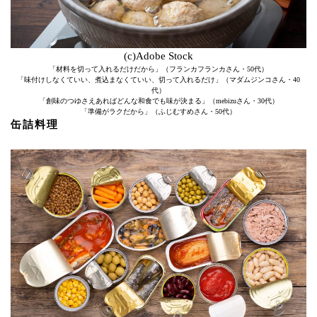
(c)Adobe Stock
「材料を切って入れるだけだから」（フランカフランカさん・50代）
「味付けしなくていい、煮込まなくていい、切って入れるだけ」（マダムジンコさん・40
代）
「創味のつゆさえあればどんな和食でも味が決まる」（mebizuさん・30代）
「準備がラクだから」（ふじむすめさん・50代）
缶詰料理