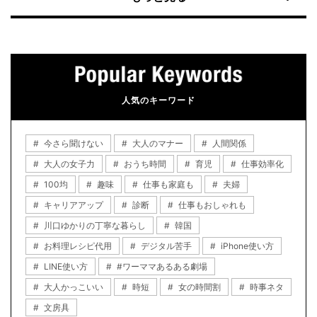
人気のキーワード
今さら聞けない
大人のマナー
人間関係
大人の女子力
おうち時間
育児
仕事効率化
100均
趣味
仕事も家庭も
夫婦
キャリアアップ
診断
仕事もおしゃれも
川口ゆかりの丁寧な暮らし
韓国
お料理レシピ代用
デジタル苦手
iPhone使い方
LINE使い方
#ワーママあるある劇場
大人かっこいい
時短
女の時間割
時事ネタ
文房具