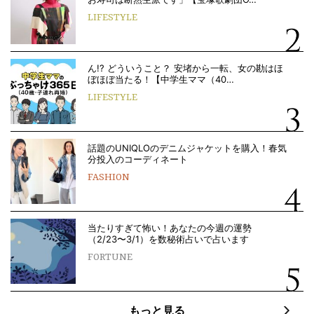
LIFESTYLE
ん!? どういうこと？ 安堵から一転、女の勘はほ
ぼほぼ当たる！【中学生ママ（40…
LIFESTYLE
話題のUNIQLOのデニムジャケットを購入！春気
分投入のコーディネート
FASHION
当たりすぎて怖い！あなたの今週の運勢
（2/23〜3/1）を数秘術占いで占います
FORTUNE
もっと見る