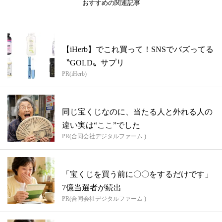
おすすめの関連記事
【iHerb】でこれ買って！SNSでバズってる
〝GOLD〟サプリ
PR(iHerb)
同じ宝くじなのに、当たる人と外れる人の
違い実は“ここ”でした
PR(合同会社デジタルファーム )
「宝くじを買う前に〇〇をするだけです」
7億当選者が続出
PR(合同会社デジタルファーム )