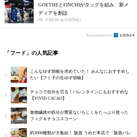
GOETHEとFINCHIがタッグを組み、新メ
ディアを創設
PR（FINCHI on GOETHE）
Recommended by
「フード」の人気記事
こんなゆず胡椒を求めていた！ みんなにおすすめし
たい【フミ子の生ゆず胡椒】
チョコで自分を労る！バレンタインにもおすすめな
【VIVID CACAO】
食物繊維や鉄分が豊富ないちじくをたっぷり使った
フィグ＆チョコスコーン
約3000種類が大集結！ 阪急 うめだ本店で「阪急バレ