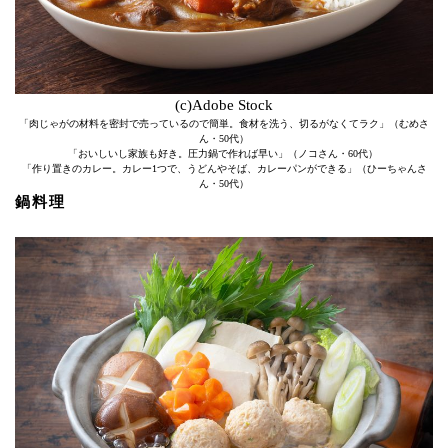
(c)Adobe Stock
「肉じゃがの材料を密封で売っているので簡単。食材を洗う、切るがなくてラク」（むめさ
ん・50代）
「おいしいし家族も好き。圧力鍋で作れば早い」（ノコさん・60代）
「作り置きのカレー。カレー1つで、うどんやそば、カレーパンができる」（ひーちゃんさ
ん・50代）
鍋料理