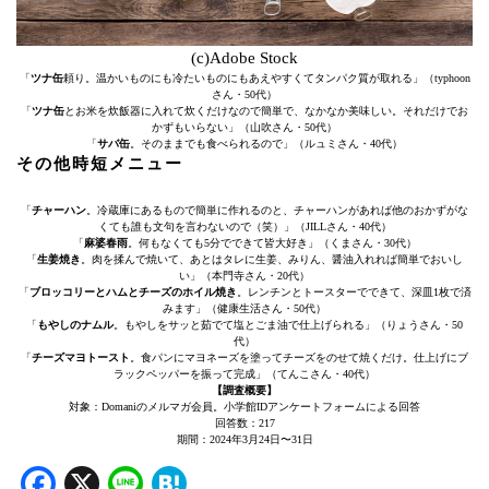
(c)Adobe Stock
「
ツナ缶
頼り。温かいものにも冷たいものにもあえやすくてタンパク質が取れる」（typhoon
さん・50代）
「
ツナ缶
とお米を炊飯器に入れて炊くだけなので簡単で、なかなか美味しい。それだけでお
かずもいらない」（山吹さん・50代）
「
サバ缶
。そのままでも食べられるので」（ルュミさん・40代）
その他時短メニュー
「
チャーハン
。冷蔵庫にあるもので簡単に作れるのと、チャーハンがあれば他のおかずがな
くても誰も文句を言わないので（笑）」（JILLさん・40代）
「
麻婆春雨
。何もなくても5分でできて皆大好き」（くまさん・30代）
「
生姜焼き
。肉を揉んで焼いて、あとはタレに生姜、みりん、醤油入れれば簡単でおいし
い」（本門寺さん・20代）
「
ブロッコリーとハムとチーズのホイル焼き
。レンチンとトースターでできて、深皿1枚で済
みます」（健康生活さん・50代）
「
もやしのナムル
。もやしをサッと茹でて塩とごま油で仕上げられる」（りょうさん・50
代）
「
チーズマヨトースト
。食パンにマヨネーズを塗ってチーズをのせて焼くだけ。仕上げにブ
ラックペッパーを振って完成」（てんこさん・40代）
【調査概要】
対象：Domaniのメルマガ会員。小学館IDアンケートフォームによる回答
回答数：217
期間：2024年3月24日〜31日
Facebook
X
Line
Hatena