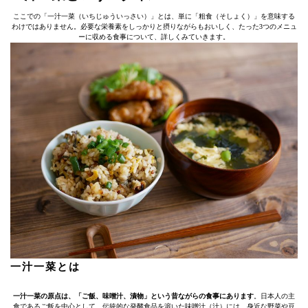
ここでの「一汁一菜（いちじゅういっさい）」とは、単に「粗食（そしょく）」を意味する
わけではありません。必要な栄養素をしっかりと摂りながらもおいしく、たった3つのメニュ
ーに収める食事について、詳しくみていきます。
一汁一菜とは
一汁一菜の原点は、「ご飯、味噌汁、漬物」という昔ながらの食事にあります
。日本人の主
食であるご飯を中心として、伝統的な発酵食品を溶いた味噌汁（汁）には、身近な野菜や豆