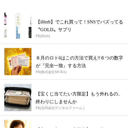
【iHerb】でこれ買って！SNSでバズってる
〝GOLD〟サプリ
PR(iHerb)
８月のロト6はこの方法で買え!!６つの数字
が『完全一致』する方法
PR(株式会社MURA)
【宝くじ当てたい方限定】もう外れるの、
終わりにしませんか
PR(合同会社デジタルファーム )