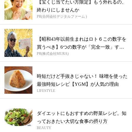
【宝くじ当てたい方限定】もう外れるの、
終わりにしませんか
PR(合同会社デジタルファーム )
【昭和43年以前生まれはロト６この数字を
買うべき】6つの数字が「完全一致」する
PR(株式会社MURA)
方...
時短だけど手抜きじゃない！ 味噌を使った
最強時短レシピ【YGM】が人気の理由
LIFESTYLE
ダイエットにもおすすめの野菜レシピ。知
っておきたい大切な食事の摂り方
BEAUTY