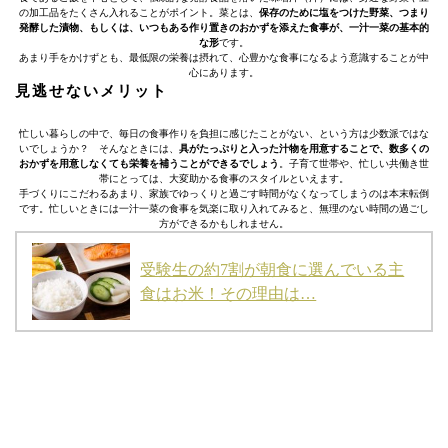
の加工品をたくさん入れることがポイント。菜とは、
保存のために塩をつけた野菜、つまり
発酵した漬物、もしくは、いつもある作り置きのおかずを添えた食事が、一汁一菜の基本的
な形
です。
あまり手をかけずとも、最低限の栄養は摂れて、心豊かな食事になるよう意識することが中
心にあります。
見逃せないメリット
忙しい暮らしの中で、毎日の食事作りを負担に感じたことがない、という方は少数派ではな
いでしょうか？ そんなときには、
具がたっぷりと入った汁物を用意することで、数多くの
おかずを用意しなくても栄養を補うことができるでしょう
。子育て世帯や、忙しい共働き世
帯にとっては、大変助かる食事のスタイルといえます。
手づくりにこだわるあまり、家族でゆっくりと過ごす時間がなくなってしまうのは本末転倒
です。忙しいときには一汁一菜の食事を気楽に取り入れてみると、無理のない時間の過ごし
方ができるかもしれません。
受験生の約7割が朝食に選んでいる主
食はお米！その理由は…