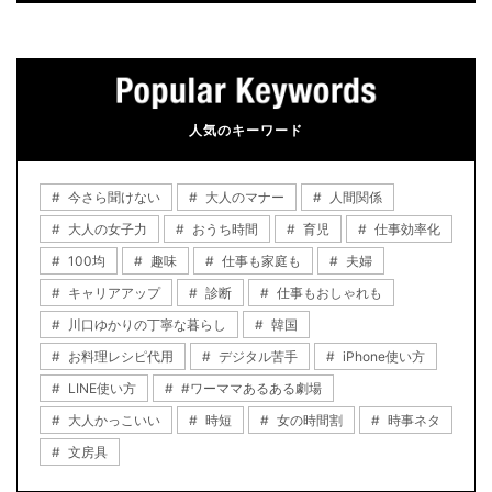
人気のキーワード
今さら聞けない
大人のマナー
人間関係
大人の女子力
おうち時間
育児
仕事効率化
100均
趣味
仕事も家庭も
夫婦
キャリアアップ
診断
仕事もおしゃれも
川口ゆかりの丁寧な暮らし
韓国
お料理レシピ代用
デジタル苦手
iPhone使い方
LINE使い方
#ワーママあるある劇場
大人かっこいい
時短
女の時間割
時事ネタ
文房具