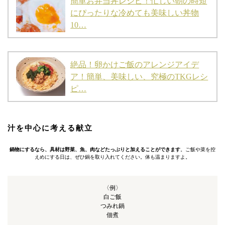
簡単お弁当丼レシピ！忙しい朝の時短
にぴったりな冷めても美味しい丼物
10…
絶品！卵かけご飯のアレンジアイデ
ア！簡単、美味しい、究極のTKGレシ
ピ…
汁を中心に考える献立
鍋物にするなら、具材は野菜、魚、肉などたっぷりと加えることができます
。ご飯や菜を控
えめにする日は、ぜひ鍋を取り入れてください。体も温まりますよ。
〈例〉
白ご飯
つみれ鍋
佃煮