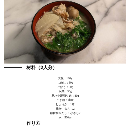
材料（2人分）
大根：100g
しめじ：50g
ごぼう：50g
水菜：50g
豚バラ薄切り肉：80g
ごま油：適量
しょうが：1片
味噌：大さじ2
顆粒和風だし：小さじ2
水：500㏄
作り方