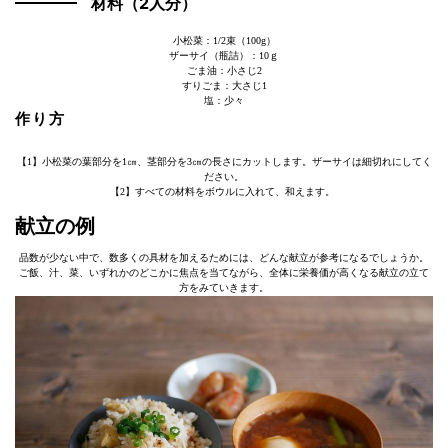
材料（2人分）
小松菜：1/2束（100g）
ザーサイ（瓶詰）：10ｇ
ごま油：小さじ2
すりごま：大さじ1
塩：少々
作り方
【1】小松菜の葉部分を1㎝、茎部分を3㎝の長さにカットします。ザーサイは細切れにしてく
ださい。
【2】すべての材料をボウルに入れて、和えます。
献立の例
品数が少ない中で、数多くの具材を加えるためには、どんな献立が参考になるでしょうか。
ご飯、汁、菜、いずれかのどこかに焦点を当てながら、全体に栄養価が高くなる献立の立て
方をみていきます。