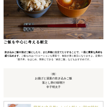
ご飯を中心に考える献立
炊き込みご飯や混ぜご飯にしたり、また丼物に仕立てたりすることで、一皿に豊富な具材を
盛り込めます
。ご飯ものはバリエーションも豊富で、食欲が沸く献立になりますよ。定番の
「親子丼」をはじめ、簡単にできる「納豆ご飯」などもおすすめです。
〈例〉
お揚げと湯葉の炊き込みご飯
落とし卵の味噌汁
辛子明太子