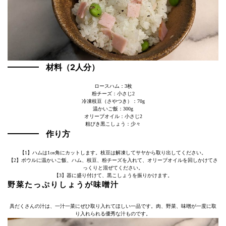
材料（2人分）
ロースハム：3枚
粉チーズ：小さじ2
冷凍枝豆（さやつき）：70g
温かいご飯：300g
オリーブオイル：小さじ2
粗びき黒こしょう：少々
作り方
【1】ハムは1㎝角にカットします。枝豆は解凍してサヤから取り出してください。
【2】ボウルに温かいご飯、ハム、枝豆、粉チーズを入れて、オリーブオイルを回しかけてさ
っくりと混ぜてください。
【3】器に盛り付けて、黒こしょうを振りかけます。
野菜たっぷりしょうが味噌汁
具だくさんの汁は、一汁一菜にぜひ取り入れてほしい一品です。肉、野菜、味噌が一度に取
り入れられる優秀な汁ものです。