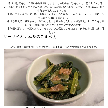
【1】大根は皮をむいて薄い半月切りにします。しめじの石づきをはずし、ほぐしてくださ
い。ごぼうの皮をむいてささがきにして、10分ほど水にさらしてください。水菜は3cm、豚バ
ラ肉は一口大にカットします。
【2】鍋にごま油をひいて、豚バラ肉を炒めます。色が変わったら大根とにんじん、水切りし
たごぼうを加えて炒めます。
【3】水を加えて一煮立ちさせ、顆粒だしと、すりおろしたしょうがを加えます。アクをとり
ながら、野菜が柔らかくなるまで中火で煮込みます。
【4】味噌を溶かし、水菜を加えてください。ひと煮立ちさせたあと、火を止めて器に盛り付
けます。
ザーサイとナムルのごま和え
茹でた野菜と具材を和えるだけですが、ごまを加えることで栄養価が高まります。