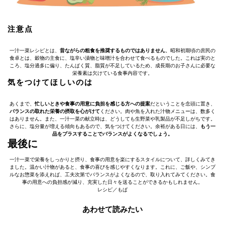
注意点
一汁一菜レシピとは、
昔ながらの粗食を推奨するものではありません
。昭和初期頃の庶民の
食卓とは、穀物の主食に、塩辛い漬物と味噌汁を合わせて食べるものでした。これは実のと
ころ、塩分過多に偏り、たんぱく質、脂質が不足しているため、成長期のお子さんに必要な
栄養素は欠けている食事内容です。
気をつけてほしいのは
あくまで、
忙しいときや食事の用意に負担を感じる方への提案
だということを念頭に置き、
バランスの取れた栄養の摂取を心がけて
ください。肉や魚を入れた汁物メニューは、数多く
はありません。また、一汁一菜の献立時は、どうしても生野菜や乳製品が不足しがちです。
さらに、塩分量が増える傾向もあるので、気をつけてください。余裕がある日には、
もう一
品をプラスすることでバランスがよくなるでしょう。
最後に
一汁一菜で栄養をしっかりと摂り、食事の用意を楽にするスタイルについて、詳しくみてき
ました。温かい汁物があると、食事の喜びを感じやすくなります。これに、ご飯や、シンプ
ルなお惣菜を添えれば、工夫次第でバランスがよくなるので、取り入れてみてください。食
事の用意への負担感が減り、充実した日々を送ることができるかもしれません。
レシピ／もぱ
あわせて読みたい