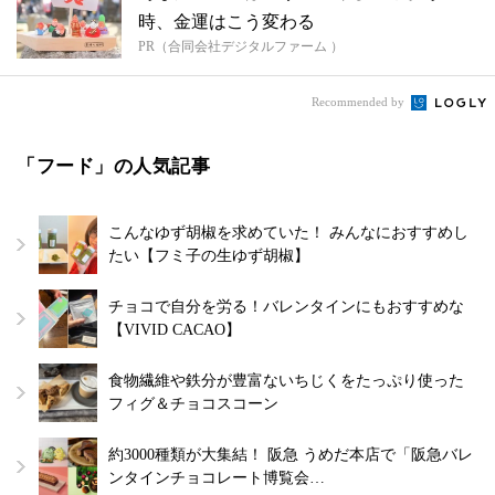
時、金運はこう変わる
PR（合同会社デジタルファーム ）
Recommended by
「フード」の人気記事
こんなゆず胡椒を求めていた！ みんなにおすすめし
たい【フミ子の生ゆず胡椒】
チョコで自分を労る！バレンタインにもおすすめな
【VIVID CACAO】
食物繊維や鉄分が豊富ないちじくをたっぷり使った
フィグ＆チョコスコーン
約3000種類が大集結！ 阪急 うめだ本店で「阪急バレ
ンタインチョコレート博覧会…