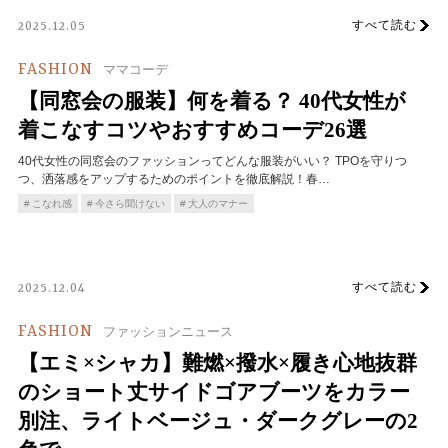
すべて読む
2025.12.05
FASHION
ママコーデ
【同窓会の服装】何を着る？ 40代女性が
着こなすコツやおすすめコーデ26選
40代女性の同窓会のファッションってどんな服装がいい？ TPOを守りつ
つ、洒落感をアップするためのポイントを徹底解説！春…
こなれ感
今さら聞けない
大人のマナー
すべて読む
2025.12.04
FASHION
ファッションニュース
【エミ×シャカ】難燃×撥水×履き心地抜群
のショート丈サイドゴアブーツをカラー
別注、ライトベージュ・ダークグレーの2