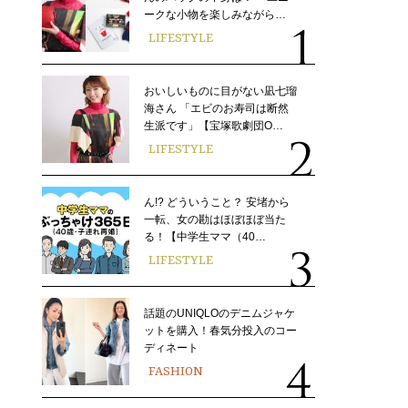
ークな小物を楽しみながら…
LIFESTYLE
おいしいものに目がない凪七瑠
海さん 「エビのお寿司は断然
生派です」【宝塚歌劇団O…
LIFESTYLE
ん!? どういうこと？ 安堵から
一転、女の勘はほぼほぼ当た
る！【中学生ママ（40…
LIFESTYLE
話題のUNIQLOのデニムジャケ
ットを購入！春気分投入のコー
ディネート
FASHION