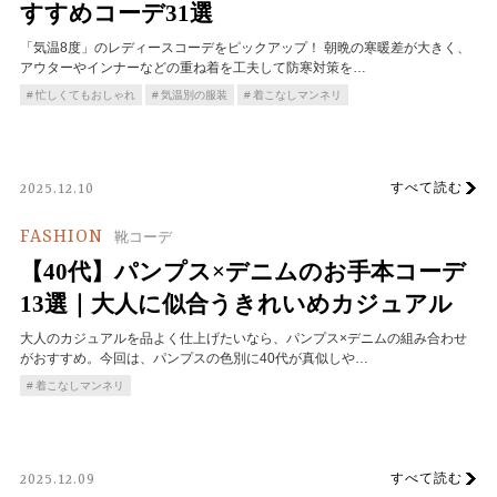
すすめコーデ31選
「気温8度」のレディースコーデをピックアップ！ 朝晩の寒暖差が大きく、
アウターやインナーなどの重ね着を工夫して防寒対策を…
忙しくてもおしゃれ
気温別の服装
着こなしマンネリ
すべて読む
2025.12.10
FASHION
靴コーデ
【40代】パンプス×デニムのお手本コーデ
13選｜大人に似合うきれいめカジュアル
大人のカジュアルを品よく仕上げたいなら、パンプス×デニムの組み合わせ
がおすすめ。今回は、パンプスの色別に40代が真似しや…
着こなしマンネリ
すべて読む
2025.12.09