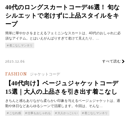
40代のロングスカートコーデ46選！ 旬な
シルエットで老けずに上品スタイルをキ
ープ
簡単に華やかさをまとえるフェミニンなスカートは、40代のおしゃれに必
須なアイテム。とはいえがんばりすぎて老けて見えたり、…
着こなしマンネリ
すべて読む
2025.12.06
FASHION
ジャケットコーデ
【40代向け】ベージュジャケットコーデ
15選｜大人の上品さを引き出す着こなし
きちんと感もありながら柔らかい印象を与えるベージュジャケットは、通
勤や休日などあらゆるシーンで活躍します。今回は、そんな…
こなれ感
仕事もおしゃれも
大人かっこいい
着こなしマンネリ