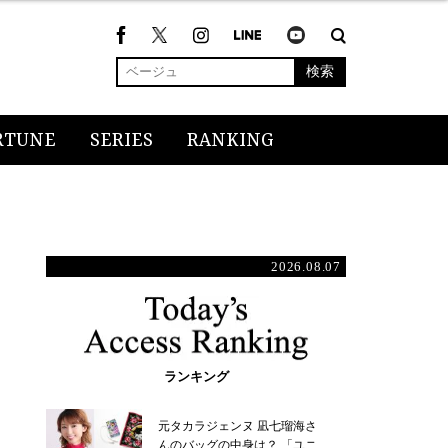
検索
RTUNE
SERIES
RANKING
2026.08.07
ランキング
元タカラジェンヌ 凪七瑠海さ
んのバッグの中身は？ 「ユニ