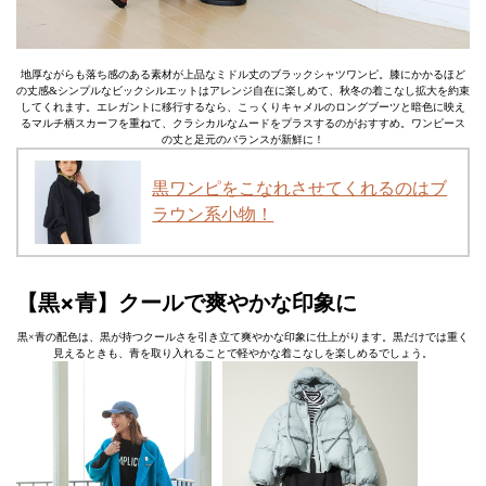
地厚ながらも落ち感のある素材が上品なミドル丈のブラックシャツワンピ。膝にかかるほど
の丈感&シンプルなビックシルエットはアレンジ自在に楽しめて、秋冬の着こなし拡大を約束
してくれます。エレガントに移行するなら、こっくりキャメルのロングブーツと暗色に映え
るマルチ柄スカーフを重ねて、クラシカルなムードをプラスするのがおすすめ。ワンピース
の丈と足元のバランスが新鮮に！
黒ワンピをこなれさせてくれるのはブ
ラウン系小物！
【黒×青】クールで爽やかな印象に
黒×青の配色は、黒が持つクールさを引き立て爽やかな印象に仕上がります。黒だけでは重く
見えるときも、青を取り入れることで軽やかな着こなしを楽しめるでしょう。