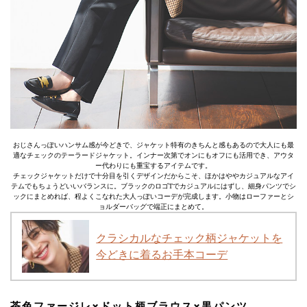
おじさんっぽいハンサム感が今どきで、ジャケット特有のきちんと感もあるので大人にも最
適なチェックのテーラードジャケット。インナー次第でオンにもオフにも活用でき、アウタ
ー代わりにも重宝するアイテムです。
チェックジャケットだけで十分目を引くデザインだからこそ、ほかはややカジュアルなアイ
テムでもちょうどいいバランスに。ブラックのロゴTでカジュアルにはずし、細身パンツでシ
ックにまとめれば、程よくこなれた大人っぽいコーデが完成します。小物はローファーとシ
ョルダーバッグで端正にまとめて。
クラシカルなチェック柄ジャケットを
今どきに着るお手本コーデ
茶色ファージレ×ドット柄ブラウス×黒パンツ