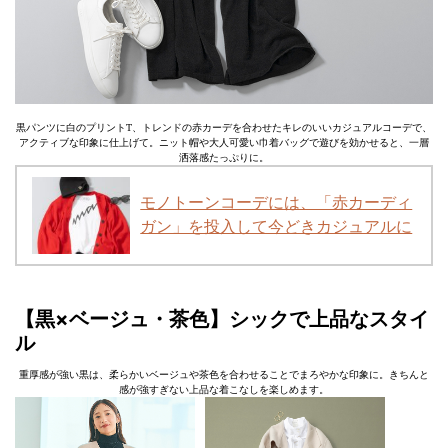
黒パンツに白のプリントT、トレンドの赤カーデを合わせたキレのいいカジュアルコーデで、
アクティブな印象に仕上げて。ニット帽や大人可愛い巾着バッグで遊びを効かせると、一層
洒落感たっぷりに。
モノトーンコーデには、「赤カーディ
ガン」を投入して今どきカジュアルに
【黒×ベージュ・茶色】シックで上品なスタイ
ル
重厚感が強い黒は、柔らかいベージュや茶色を合わせることでまろやかな印象に。きちんと
感が強すぎない上品な着こなしを楽しめます。