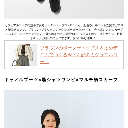
カジュアルコーデの定番であるボーダートップス×デニムも、配色やシルエット次第でガラリ
と印象チェンジ。ブラウン×ブラックのシックなボーダーTシャツを、今っぽい太めのカーブ
シルエットのブラックデニムで落ち着きのある雰囲気に。ウエストはジャストサイズ、足首
はキュッと細いのでラフすぎず、きれいめな印象に。
ブラウンのボーダートップス＆太めデ
ニムでつくる今ドキ顔のカジュアルコ
ー…
キャメルブーツ×黒シャツワンピ×マルチ柄スカーフ