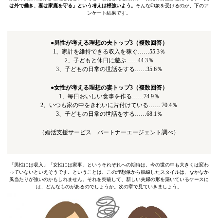
は外で働き、妻は家庭を守る」という考えは根強いよう。
そんな印象を受けるのが、下のア
ンケート結果です。
●男性が考える理想の夫トップ3（複数回答）
1、家計を維持できる収入を稼ぐ……55.3％
2、子どもと休日に遊ぶ……44.3％
3、子どもの日常の世話をする……35.6％
●女性が考える理想の妻トップ3（複数回答）
1、毎日おいしい食事を作る……74.9％
2、いつも家の中をきれいに片付けている…… 70.4％
3、子どもの日常の世話をする……68.1％
（婚活支援サービス パートナーエージェント調べ）
「男性には収入」「女性には家事」というそれぞれへの期待は、今の世の中も大きくは変わ
っていないといえそうです。ということは、この理想像から脱線したスタイルは、なかなか
風当たりが強いのかもしれません。それを突破して、新しい夫婦の形を築いているケースに
は、どんなものがあるのでしょうか。次の章で見ていきましょう。