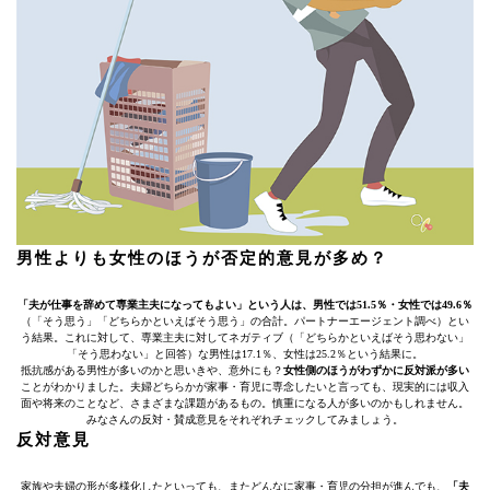
男性よりも女性のほうが否定的意見が多め？
「夫が仕事を辞めて専業主夫になってもよい」という人は、男性では51.5％・女性では49.6％
（「そう思う」「どちらかといえばそう思う」の合計。パートナーエージェント調べ）とい
う結果。これに対して、専業主夫に対してネガティブ（「どちらかといえばそう思わない」
「そう思わない」と回答）な男性は17.1％、女性は25.2％という結果に。
抵抗感がある男性が多いのかと思いきや、意外にも？
女性側のほうがわずかに反対派が多い
ことがわかりました。夫婦どちらかが家事・育児に専念したいと言っても、現実的には収入
面や将来のことなど、さまざまな課題があるもの。慎重になる人が多いのかもしれません。
みなさんの反対・賛成意見をそれぞれチェックしてみましょう。
反対意見
家族や夫婦の形が多様化したといっても、またどんなに家事・育児の分担が進んでも、
「夫