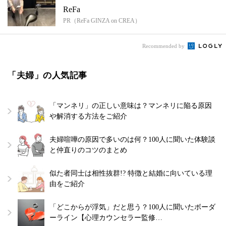
ReFa
PR（ReFa GINZA on CREA）
Recommended by
「夫婦」の人気記事
「マンネリ」の正しい意味は？マンネリに陥る原因
や解消する方法をご紹介
夫婦喧嘩の原因で多いのは何？100人に聞いた体験談
と仲直りのコツのまとめ
似た者同士は相性抜群!? 特徴と結婚に向いている理
由をご紹介
「どこからが浮気」だと思う？100人に聞いたボーダ
ーライン【心理カウンセラー監修…