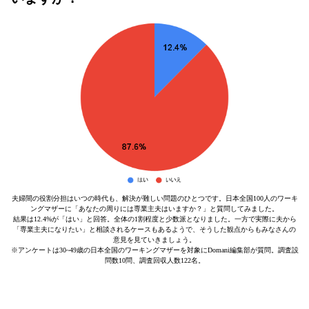
夫婦間の役割分担はいつの時代も、解決が難しい問題のひとつです。日本全国100人のワーキ
ングマザーに「あなたの周りには専業主夫はいますか？」と質問してみました。
結果は12.4%が「はい」と回答。全体の1割程度と少数派となりました。一方で実際に夫から
「専業主夫になりたい」と相談されるケースもあるようで、そうした観点からもみなさんの
意見を見ていきましょう。
※アンケートは30~49歳の日本全国のワーキングマザーを対象にDomani編集部が質問。調査設
問数10問、調査回収人数122名。