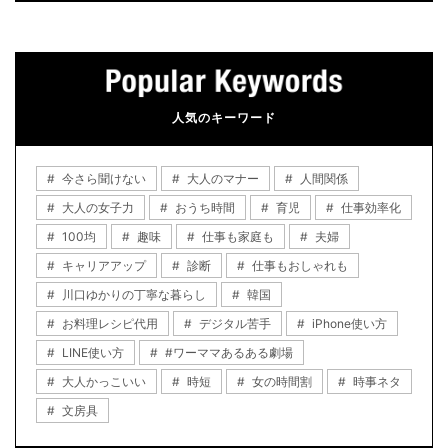
人気のキーワード
今さら聞けない
大人のマナー
人間関係
大人の女子力
おうち時間
育児
仕事効率化
100均
趣味
仕事も家庭も
夫婦
キャリアアップ
診断
仕事もおしゃれも
川口ゆかりの丁寧な暮らし
韓国
お料理レシピ代用
デジタル苦手
iPhone使い方
LINE使い方
#ワーママあるある劇場
大人かっこいい
時短
女の時間割
時事ネタ
文房具