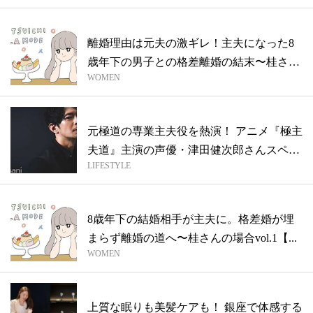
離婚理由は元夫の激ギレ！主夫になった8
歳年下の男子との格差離婚の結末〜桂さん
WOMEN
の場...
元極道の専業主夫役を熱演！ アニメ『極主
夫道』主演の声優・津田健次郎さんスペシ
LIFESTYLE
ャ...
8歳年下の結婚相手が主夫に。格差婚が埋
まらず離婚の道へ〜桂さんの場合vol.1【...
WOMEN
上質な眠りも美髪ケアも！ 銀座で体感する