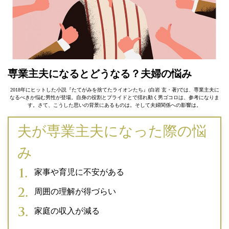
専業主夫になるとどうなる？夫婦の悩み
2018年にヒットした小説『たてがみを捨てたライオンたち』(白岩 玄・著)では、専業主夫に
なるべきか悩む男性が登場。自身の役割とプライドとで揺れ動く男ゴコロは、参考になりま
す。さて、こうした思いの背景にあるものは。そして夫婦関係への影響は。
夫が専業主夫になった際の悩
み
家事や育児に不安がある
周囲の理解が得づらい
家庭の収入が減る