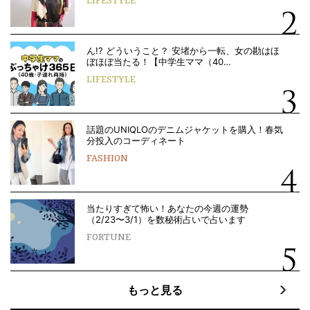
LIFESTYLE
ん!? どういうこと？ 安堵から一転、女の勘はほ
ぼほぼ当たる！【中学生ママ（40…
LIFESTYLE
話題のUNIQLOのデニムジャケットを購入！春気
分投入のコーディネート
FASHION
当たりすぎて怖い！あなたの今週の運勢
（2/23〜3/1）を数秘術占いで占います
FORTUNE
もっと見る