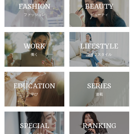
FASHION
BEAUTY
ファッション
ビューティ
WORK
LIFESTYLE
働く
ライフスタイル
EDUCATION
SERIES
学び
連載
SPECIAL
RANKING
スペシャル
ランキング