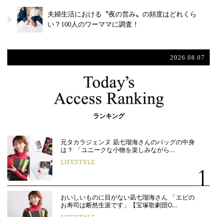
夫婦生活における〝夜の営み〟の頻度はどれくら
い？100人のワーママに調査！
2026.08.07
ランキング
元タカラジェンヌ 凪七瑠海さんのバッグの中身
は？ 「ユニークな小物を楽しみながら…
LIFESTYLE
おいしいものに目がない凪七瑠海さん 「エビの
お寿司は断然生派です」【宝塚歌劇団O…