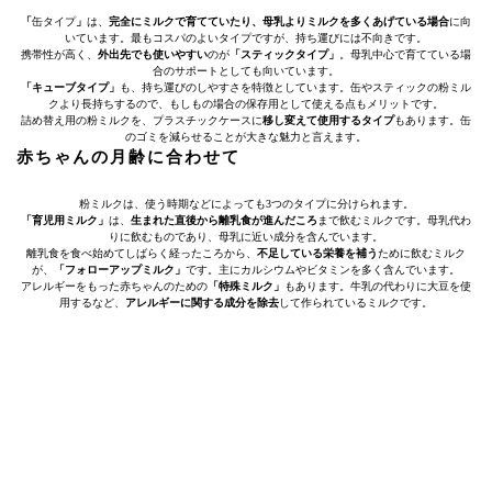
「
缶タイプ
」
は、
完全にミルクで育てていたり、母乳よりミルクを多くあげている場合
に向
いています。最もコスパのよいタイプですが、持ち運びには不向きです。
携帯性が高く、
外出先でも使いやすい
のが
「スティックタイプ」
。母乳中心で育てている場
合のサポートとしても向いています。
「キューブタイプ」
も、持ち運びのしやすさを特徴としています。缶やスティックの粉ミル
クより長持ちするので、もしもの場合の保存用として使える点もメリットです。
詰め替え用の粉ミルクを、プラスチックケースに
移し変えて使用するタイプ
もあります。缶
のゴミを減らせることが大きな魅力と言えます。
赤ちゃんの月齢に合わせて
粉ミルクは、使う時期などによっても3つのタイプに分けられます。
「育児用ミルク」
は、
生まれた直後から離乳食が進んだころ
まで飲むミルクです。母乳代わ
りに飲むものであり、母乳に近い成分を含んでいます。
離乳食を食べ始めてしばらく経ったころから、
不足している栄養を補う
ために飲むミルク
が、
「フォローアップミルク」
です。主にカルシウムやビタミンを多く含んでいます。
アレルギーをもった赤ちゃんのための
「特殊ミルク」
もあります。牛乳の代わりに大豆を使
用するなど、
アレルギーに関する成分を除去
して作られているミルクです。