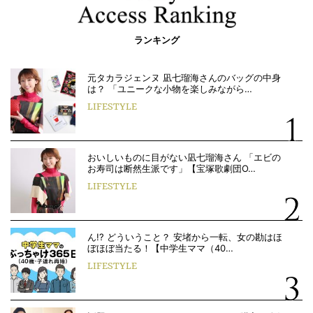
ランキング
元タカラジェンヌ 凪七瑠海さんのバッグの中身
は？ 「ユニークな小物を楽しみながら…
LIFESTYLE
おいしいものに目がない凪七瑠海さん 「エビの
お寿司は断然生派です」【宝塚歌劇団O…
LIFESTYLE
ん!? どういうこと？ 安堵から一転、女の勘はほ
ぼほぼ当たる！【中学生ママ（40…
LIFESTYLE