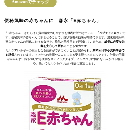
Amazonでチェック
便秘気味の赤ちゃんに 森永「E赤ちゃん」
「E赤ちゃん」はたんぱく質の消化のしやすさを母乳に近づけている、
「ペプチドミルク」
で
す。便秘気味の赤ちゃんに飲ませることで、症状改善の効果が期待できます。消化機能が未
熟な赤ちゃんの消化における負担を、母乳と同程度まで軽減しているため、
成長に必要な栄
養を安心して摂れる
ことも魅力です。
ミルクアレルギーの原因となる抗体ができにくいことが認められ、
第97回日本小児科学会で
も評価
されています。ママたちの投票や口コミによる受賞歴もあるミルクです。計量の手間
がかからず、持ち運びにも便利なスティックタイプ。ミルク作りに慣れない人が作る場合
や、急いでミルクを作りたい場合に重宝します。