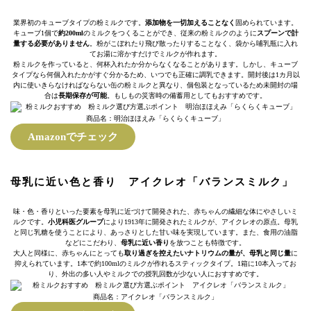
業界初のキューブタイプの粉ミルクです。
添加物を一切加えることなく
固められています。
キューブ1個で
約200ml
のミルクをつくることができ、従来の粉ミルクのように
スプーンで計
量する必要がありません
。粉がこぼれたり飛び散ったりすることなく、袋から哺乳瓶に入れ
てお湯に溶かすだけでミルクが作れます。
粉ミルクを作っていると、何杯入れたか分からなくなることがあります。しかし、キューブ
タイプなら何個入れたかがすぐ分かるため、いつでも正確に調乳できます。開封後は1カ月以
内に使いきらなければならない缶の粉ミルクと異なり、個包装となっているため未開封の場
合は
長期保存が可能
。もしもの災害時の備蓄用としてもおすすめです。
商品名：明治ほほえみ「らくらくキューブ」
Amazonでチェック
母乳に近い色と香り アイクレオ「バランスミルク」
味・色・香りといった要素を母乳に近づけて開発された、赤ちゃんの繊細な体にやさしいミ
ルクです。
小児科医グループ
により1913年に開発されたミルクが、アイクレオの原点。母乳
と同じ乳糖を使うことにより、あっさりとした甘い味を実現しています。また、食用の油脂
などにこだわり、
母乳に近い香り
を放つことも特徴です。
大人と同様に、赤ちゃんにとっても
取り過ぎを控えたいナトリウムの量が、母乳と同じ量
に
抑えられています。1本で約100mlのミルクが作れるスティックタイプ。1箱に10本入ってお
り、外出の多い人やミルクでの授乳回数が少ない人におすすめです。
商品名：アイクレオ「バランスミルク」