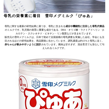
母乳の栄養素に着目 雪印メグミルク「ぴゅあ」
母乳に関する最新の研究結果に基づき、母乳に含まれる
成分や機能性に注目した母乳代替品
のミルクです。乳児期の発育に重要な成分である、DHA・オリゴ糖・ラクトアドへリン・β-
カロテン・ヌクレオチド・ビオチン・リン脂質などが含まれています。
販売元の雪印メグミルクは、日本で初めて全国規模の母乳調査を実施した会社。学会にも注
目されるほどの研究結果を、商品開発に生かしています。調乳濃度は約13％と母乳に近く、
赤ちゃんが飲みやすいように設計
されています。風味は甘すぎず、混合育児でも安心して与
えられるミルクです。