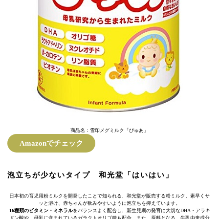
商品名：雪印メグミルク「ぴゅあ」
Amazonでチェック
泡立ちが少ないタイプ 和光堂「はいはい」
日本初の育児用粉ミルクを開発したことで知られる、和光堂が販売する粉ミルク。素早くサ
ッと溶け、赤ちゃんが飲みやすいように泡立ちを抑えています。
16種類のビタミン・ミネラル
をバランスよく配合し、新生児期の発育に大切なDHA・アラキ
ドン酸や、母乳に含まれているガラクトオリゴ糖も配合。また、原料となる、牛乳由来成分