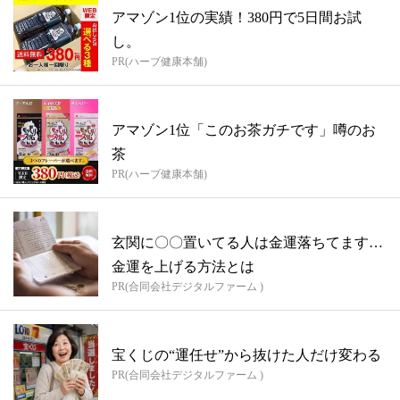
アマゾン1位の実績！380円で5日間お試
し。
PR(ハーブ健康本舗)
アマゾン1位「このお茶ガチです」噂のお
茶
PR(ハーブ健康本舗)
玄関に〇〇置いてる人は金運落ちてます…
金運を上げる方法とは
PR(合同会社デジタルファーム )
宝くじの“運任せ”から抜けた人だけ変わる
PR(合同会社デジタルファーム )