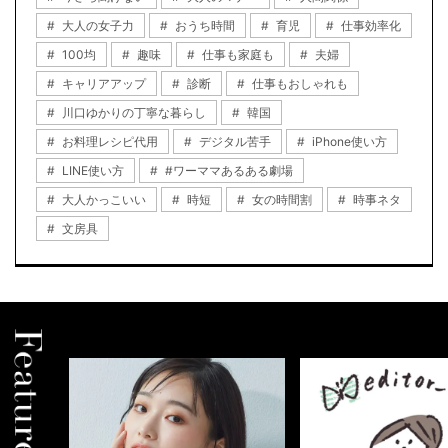
大人の女子力
おうち時間
育児
仕事効率化
100均
趣味
仕事も家庭も
夫婦
キャリアアップ
診断
仕事もおしゃれも
川口ゆかりの丁寧な暮らし
韓国
お料理レシピ代用
デジタル苦手
iPhone使い方
LINE使い方
#ワーママあるある劇場
大人かっこいい
時短
女の時間割
時事ネタ
文房具