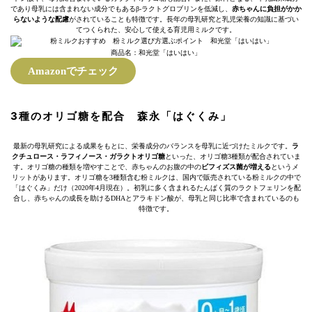
であり母乳には含まれない成分でもあるβ-ラクトグロブリンを低減し、
赤ちゃんに負担がかか
らないような配慮
がされていることも特徴です。長年の母乳研究と乳児栄養の知識に基づい
てつくられた、安心して使える育児用ミルクです。
商品名：和光堂「はいはい」
Amazonでチェック
3種のオリゴ糖を配合 森永「はぐくみ」
最新の母乳研究による成果をもとに、栄養成分のバランスを母乳に近づけたミルクです。
ラ
クチュロース・ラフィノース・ガラクトオリゴ糖
といった、オリゴ糖3種類が配合されていま
す。オリゴ糖の種類を増やすことで、赤ちゃんのお腹の中の
ビフィズス菌が増える
というメ
リットがあります。オリゴ糖を3種類含む粉ミルクは、国内で販売されている粉ミルクの中で
「はぐくみ」だけ（2020年4月現在）。初乳に多く含まれるたんぱく質のラクトフェリンを配
合し、赤ちゃんの成長を助けるDHAとアラキドン酸が、母乳と同じ比率で含まれているのも
特徴です。