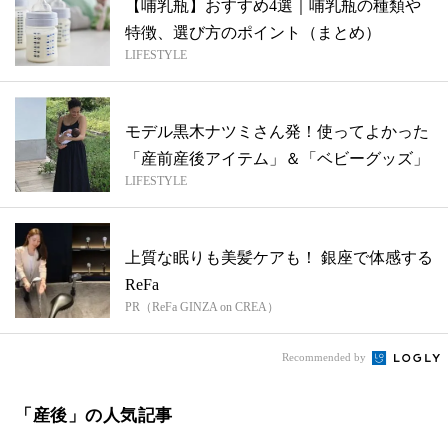
【哺乳瓶】おすすめ4選｜哺乳瓶の種類や
特徴、選び方のポイント（まとめ）
LIFESTYLE
モデル黒木ナツミさん発！使ってよかった
「産前産後アイテム」＆「ベビーグッズ」
LIFESTYLE
上質な眠りも美髪ケアも！ 銀座で体感する
ReFa
PR（ReFa GINZA on CREA）
Recommended by
「産後」の人気記事