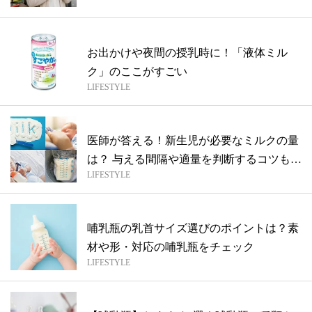
お出かけや夜間の授乳時に！「液体ミル
ク」のここがすごい
LIFESTYLE
医師が答える！新生児が必要なミルクの量
は？ 与える間隔や適量を判断するコツも紹
LIFESTYLE
介
哺乳瓶の乳首サイズ選びのポイントは？素
材や形・対応の哺乳瓶をチェック
LIFESTYLE