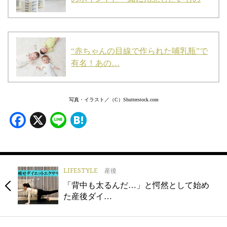
“赤ちゃんの目線で作られた哺乳瓶”で
有名！あの…
写真・イラスト／（C）Shutterstock.com
Facebook
X
Line
Hatena
LIFESTYLE
産後
「背中も太るんだ…」と愕然として始め
た産後ダイ…