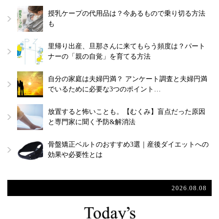
授乳ケープの代用品は？今あるもので乗り切る方法
も
里帰り出産、旦那さんに来てもらう頻度は？パート
ナーの「親の自覚」を育てる方法
自分の家庭は夫婦円満？ アンケート調査と夫婦円満
でいるために必要な3つのポイント…
放置すると怖いことも。【むくみ】盲点だった原因
と専門家に聞く予防&解消法
骨盤矯正ベルトのおすすめ3選｜産後ダイエットへの
効果や必要性とは
2026.08.08