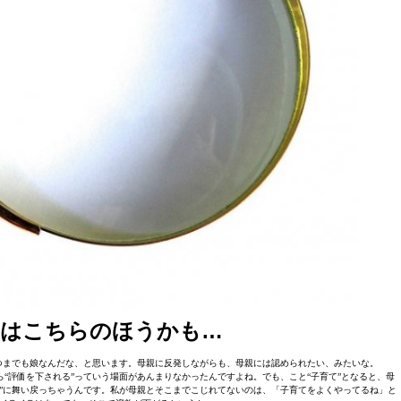
実はこちらのほうかも…
つまでも娘なんだな、と思います。母親に反発しながらも、母親には認められたい、みたいな。
“評価を下される”っていう場面があんまりなかったんですよね。でも、こと“子育て”となると、母
”に舞い戻っちゃうんです。私が母親とそこまでこじれてないのは、「子育てをよくやってるね」と