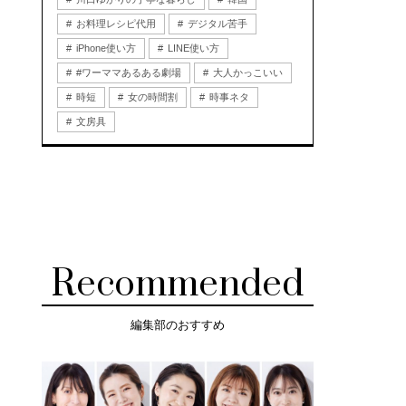
お料理レシピ代用
デジタル苦手
iPhone使い方
LINE使い方
#ワーママあるある劇場
大人かっこいい
時短
女の時間割
時事ネタ
文房具
Recommended
編集部のおすすめ