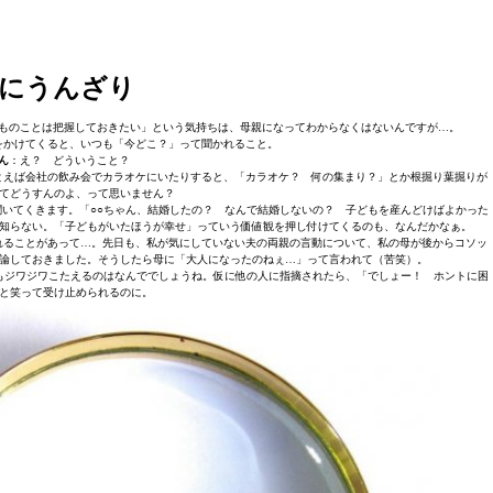
にうんざり
ものことは把握しておきたい」という気持ちは、母親になってわからなくはないんですが…。
をかけてくると、いつも「今どこ？」って聞かれること。
ん
：え？ どういうこと？
とえば会社の飲み会でカラオケにいたりすると、「カラオケ？ 何の集まり？」とか根掘り葉掘りが
てどうすんのよ、って思いません？
いてくきます。「○○ちゃん、結婚したの？ なんで結婚しないの？ 子どもを産んどけばよかった
知らない。「子どもがいたほうが幸せ」っていう価値観を押し付けてくるのも、なんだかなぁ。
れることがあって…。先日も、私が気にしていない夫の両親の言動について、私の母が後からコソッ
論しておきました。そうしたら母に「大人になったのねぇ…」って言われて（苦笑）。
もジワジワこたえるのはなんででしょうね。仮に他の人に指摘されたら、「でしょー！ ホントに困
と笑って受け止められるのに。