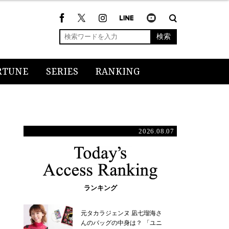
検索
RTUNE
SERIES
RANKING
2026.08.07
ランキング
元タカラジェンヌ 凪七瑠海さ
んのバッグの中身は？ 「ユニ