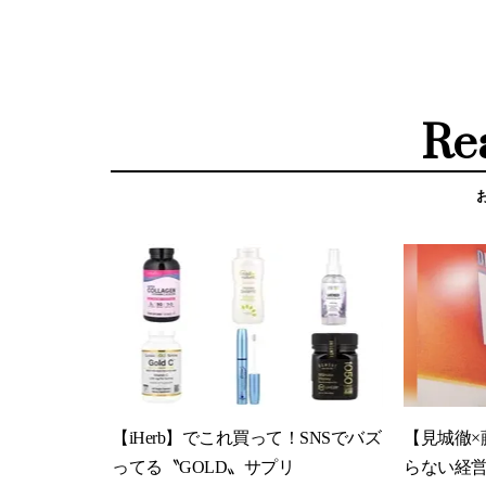
Re
【iHerb】でこれ買って！SNSでバズ
【見城徹×
ってる〝GOLD〟サプリ
らない経