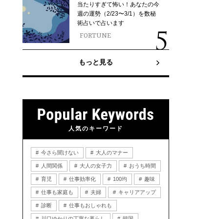
当たりすぎて怖い！あなたの今
週の運勢（2/23〜3/1）を数秘
術占いで占います
FORTUNE
もっと見る
人気のキーワード
今さら聞けない
大人のマナー
人間関係
大人の女子力
おうち時間
育児
仕事効率化
100均
趣味
仕事も家庭も
夫婦
キャリアアップ
診断
仕事もおしゃれも
川口ゆかりの丁寧な暮らし
韓国