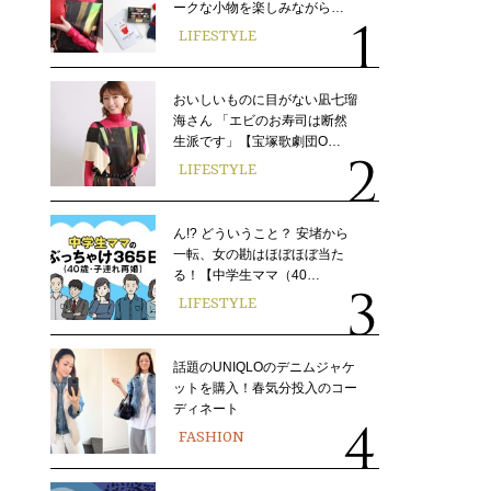
ークな小物を楽しみながら…
LIFESTYLE
おいしいものに目がない凪七瑠
海さん 「エビのお寿司は断然
生派です」【宝塚歌劇団O…
LIFESTYLE
ん!? どういうこと？ 安堵から
一転、女の勘はほぼほぼ当た
る！【中学生ママ（40…
LIFESTYLE
話題のUNIQLOのデニムジャケ
ットを購入！春気分投入のコー
ディネート
FASHION