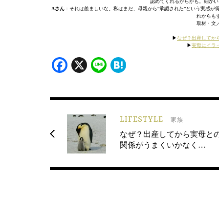
認めてくれるからかも。細かい
Aさん
：それは羨ましいな。私はまだ、母親から“承認された”という実感が
れからも
取材・文
▶︎
なぜ？出産してか
▶︎
実母にイラ
Facebook
X
Line
Hatena
LIFESTYLE
家族
なぜ？出産してから実母と
関係がうまくいかなく…