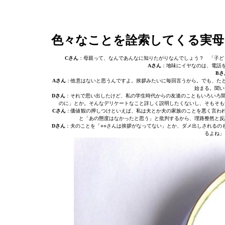
色々なことを詮索してくる実母
Cさん
：母親って、なんであんなに知りたがりなんでしょう？ 「子ど
Aさん
：地味にイヤなのは、電話
Bさ
Aさん
：他意はないと思うんですよ。挨拶みたいに毎回言うから。でも、た
始まる。聞い
Dさん
：それで思い出したけど、私の学生時代からの友達のこともいろいろ聞
のに」とか。そんなデリケートなこと詳しく説明したくないし、そもそも
Cさん
：価値観の押しつけといえば、私は夫とか夫の家族のことを悪く言わ
と「あの態度はなかったと思う」と批判するから、理路整然と反
Dさん
：夫のことを「○○さんは挨拶がなってない」とか、ダメ出しされるの
るよね」