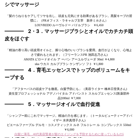
シでマッサージ
「髪のうねりをケアしてツヤを出し、頭皮も元気にする効果があるブラシ。黒髪キープの習
慣に」（PRオフィス・ラキャルプ主宰 新井ミホさん）
LOUVREDO ルーヴルドー バドルブラシ ￥6,450
2・3．マッサージブラシとオイルでカチカチ頭
皮をほぐす
「精油の香り高い頭皮用オイルと、握り心地のいいブラシを愛用。血行がよくなり、心地よ
さで疲れもとれます」（フリーランスPR 池田志乃さん)
AMATA ビロードオイル ア ーバン アーユルヴェーダ 30ml ￥4,800
uka ウカス カルプブラシ ケンザンソ フト ￥1,800
4．育毛エッセンスでトップのボリュームをキ
ープする
「アフターバスの頭皮ケアを徹底。白髪予防にも」（美容ライター 橋本日登美さん)
資生堂プロフェッショナル アデノバイタル アドバンスト スカルプエッセンス[医薬部外
品]180ml ￥7,000
5．マッサージオイルで血行促進
「シャンプー前にこれでマッサージ。精油の力を感じます」（トータルビューティーアドバ
イザー 水井真理子さん)
ピエールファーブル デルモ・コスメティックス ルネ フルトレー ル コンプレックス 550ml
￥6,000
白髪に薄毛…40代美容賢者が髪のエイジングを予防するために使っているもの5