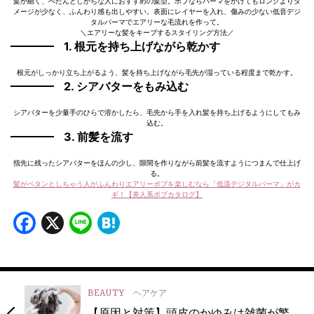
髪が細く、ぺたんとしがちな人におすすめの髪型。ボブならパーマをかけてもロングよりダ
メージが少なく、ふんわり感も出しやすい。表面にレイヤーを入れ、傷みの少ない低音デジ
タルパーマでエアリーな毛流れを作って。
＼エアリーな髪をキープするスタイリング方法／
1. 根元を持ち上げながら乾かす
根元がしっかり立ち上がるよう、髪を持ち上げながら毛先が湿っている程度まで乾かす。
2. シアバターをもみ込む
シアバターを少量手のひらで溶かしたら、毛先から手を入れ髪を持ち上げるようにしてもみ
込む。
3. 前髪を流す
指先に残ったシアバターをほんの少し、隙間を作りながら前髪を流すようにつまんで仕上げ
る。
髪がペタンとしちゃう人がふんわりエアリーボブを楽しむなら「低温デジタルパーマ」がカ
ギ！【美人系ボブカタログ】
Facebook
X
Line
Hatena
BEAUTY
ヘアケア
【原因と対策】頭皮のかゆみは雑菌が繁