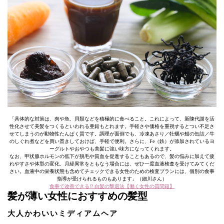
「具体的な対策は、肉や魚、貝類などを積極的に食べること。これによって、新陳代謝を活
性化させて美髪をつくるといわれる亜鉛もとれます。手軽さや価格を重視するとつい不足さ
せてしまうのが動物性たんぱく質です。調理が面倒でも、冷凍あさり／牡蠣や鯖の缶詰／牛
のしぐれ煮などを買い置きしておけば、手軽で便利。さらに、Fe（鉄）が添加されているヨ
ーグルトやおやつも美髪に強い味方になってくれます。
なお、甲状腺ホルモンの低下が脱毛や貧血を促進することもあるので、髪の悩みに加えて疲
れやすさや体型の変化、月経異常をともなう場合には、ぜひ一度血液検査を受けてみてくだ
さい。血液中の栄養状態も含めてチェックできる女性のための検査プランには、個別の食事
指導が受けられるものもあります」（細川さん）
食事で改善できる!? 白髪の撃退法【働く女性の質問箱】
髪が薄い女性におすすめの髪型
大人かわいいミディアムヘア