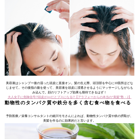
美容液はシャンプー後の湿った頭皮に直接オン。髪の生え際、頭頂部を中心に10箇所ほどな
じませて。その後指の腹を使って、美容液を頭皮に浸透させるようにマッサージしながらも
み込んで。顔のリフトアップ効果も期待できるはず！
大人女子に危険信号!?頭皮が○○だとブスになる!?【アラフォーからの本当の“美髪”塾・2】
動物性のタンパク質や鉄分を多く含む食べ物を食べる
予防医療／栄養コンサルタントの細川モモさんによれば、動物性タンパク質や鉄の摂取が、
美髪を作るのに効果的だと言います。