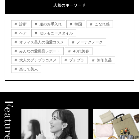
人気のキーワード
診断
服のお手入れ
韓国
こなれ感
ヘア
セレモニースタイル
オフィス美人の偏愛コスメ
ノーテクメーク
みんなの愛用品レポート
40代美容
大人のプチプラコスメ
プチプラ
無印良品
楽して美人