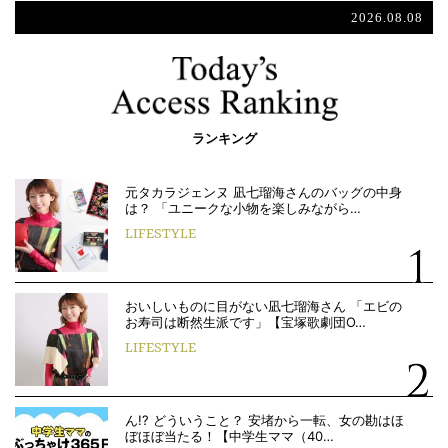
2026.08.08
ランキング
元タカラジェンヌ 凪七瑠海さんのバッグの中身
は？ 「ユニークな小物を楽しみながら…
LIFESTYLE
おいしいものに目がない凪七瑠海さん 「エビの
お寿司は断然生派です」【宝塚歌劇団O…
LIFESTYLE
ん!? どういうこと？ 安堵から一転、女の勘はほ
ぼほぼ当たる！【中学生ママ（40…