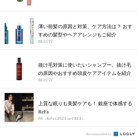
介
薄い前髪の原因と対策、ケア方法は？ おす
すめの髪型やヘアアレンジもご紹介
BEAUTY
抜け毛対策に使いたいシャンプー。抜け毛
の原因やおすすめ頭皮ケアアイテムを紹介
BEAUTY
上質な眠りも美髪ケアも！ 銀座で体感する
ReFa
PR（ReFa GINZA on CREA）
Recommended by