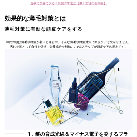
食事で改善できる!? 白髪の撃退法【働く女性の質問箱】
効果的な薄毛対策とは
薄毛対策に有効な頭皮ケアをする
40代の頭は薄毛や白髪が着々と進行中。そんな薄毛や白髪対策に頭皮ケアは欠かせません。
汚れを落として血行を促進、栄養成分を補給。この3ステップが頭皮ケアの基本です。
1．髪の育成光線＆マイナス電子を発するブラ