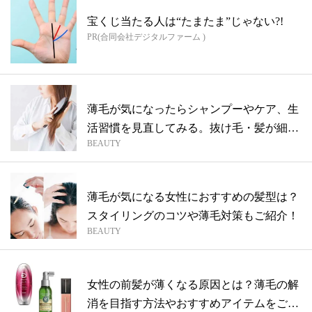
宝くじ当たる人は“たまたま”じゃない?!
PR(合同会社デジタルファーム )
薄毛が気になったらシャンプーやケア、生
活習慣を見直してみる。抜け毛・髪が細く
BEAUTY
なる...
薄毛が気になる女性におすすめの髪型は？
スタイリングのコツや薄毛対策もご紹介！
BEAUTY
女性の前髪が薄くなる原因とは？薄毛の解
消を目指す方法やおすすめアイテムをご紹