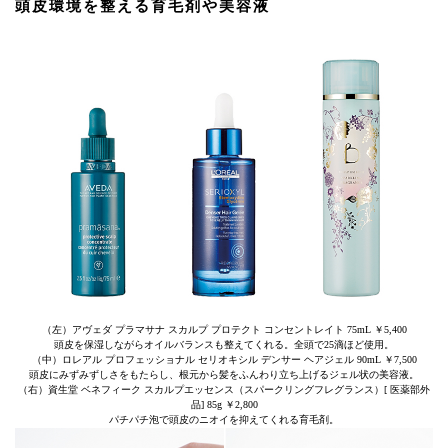
頭皮環境を整える育毛剤や美容液
（左）アヴェダ プラマサナ スカルプ プロテクト コンセントレイト 75mL ￥5,400
頭皮を保湿しながらオイルバランスも整えてくれる。全頭で25滴ほど使用。
（中）ロレアル プロフェッショナル セリオキシル デンサー ヘアジェル 90mL ￥7,500
頭皮にみずみずしさをもたらし、根元から髪をふんわり立ち上げるジェル状の美容液。
（右）資生堂 ベネフィーク スカルプエッセンス（スパークリングフレグランス）[ 医薬部外
品] 85g ￥2,800
パチパチ泡で頭皮のニオイを抑えてくれる育毛剤。