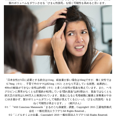
髪のボリュームをダウンさせる「びまん性脱毛」を招く可能性を高めると言います。
「日本女性が1日に必要とする鉄分は11mg、経血量が多い場合は16mgですが、働く女性では
6.74mg（※1）、子育て中のママは821mg（※2）とかなり不足している状態。結果的に、
400ccの献血ができない女性は約4割（※1）と多くの女性が貧血を抱えています。また、ヘモ
グロビンに異常がなくとも貯蔵鉄が枯渇している“隠れ貧血”は約3割おり、貧血ではなくとも
鉄欠乏の女性は1,000万人と推測されています。貧血になると毛母細胞に酸素と栄養素が十分
にゆき届かず、髪がボリュームダウンして地肌が見えてくるといった〈びまん性脱毛〉をま
ねく可能性が高まります。」（細川さん）
※1「「Will Conscious Marunouchi「まるのうち保健室」調査」Copyright© 2015 三菱地所株式
会社・一般社団法人ラフデリAll Rights Reserved.」
※2「こどもすくよか白書」Copyright© 2019 一般社団法人ラブテリAll Rights Reserved.