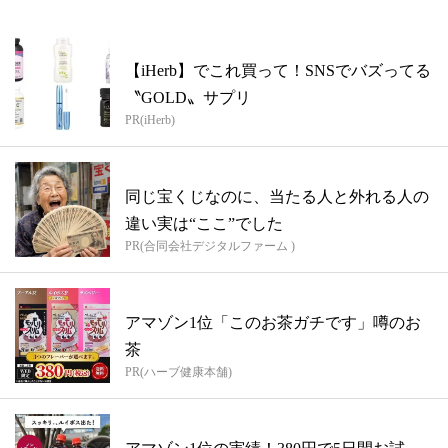
【iHerb】でこれ買って！SNSでバズってる
〝GOLD〟サプリ
PR(iHerb)
同じ宝くじなのに、当たる人と外れる人の
違い実は“ここ”でした
PR(合同会社デジタルファーム )
アマゾン1位「このお茶ガチです」噂のお
茶
PR(ハーブ健康本舗)