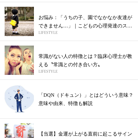
お悩み：「うちの子、園でなかなか友達が
できません…」｜こどもの心理発達のスペ
LIFESTYLE
シャ...
常識がない人の特徴とは？臨床心理士が教
える〝常識との付き合い方〟
LIFESTYLE
「DQN（ドキュン）」とはどういう意味？
意味や由来、特徴も解説
【当選】金運が上がる直前に起こるサイン