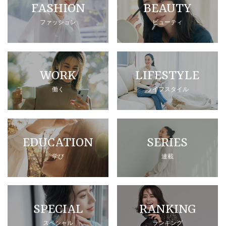
FASHION
BEAUTY
ファッション
ビューティ
WORK
LIFESTYLE
働く
ライフスタイル
EDUCATION
SERIES
学び
連載
SPECIAL
RANKING
スペシャル
ランキング