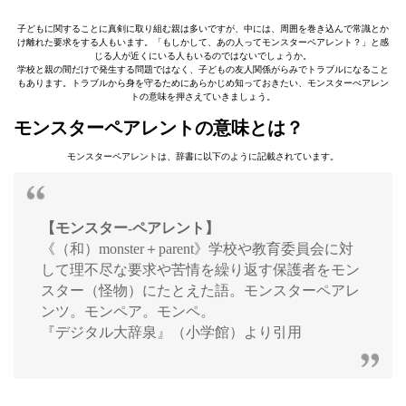
子どもに関することに真剣に取り組む親は多いですが、中には、周囲を巻き込んで常識とか
け離れた要求をする人もいます。「もしかして、あの人ってモンスターペアレント？」と感
じる人が近くにいる人もいるのではないでしょうか。
学校と親の間だけで発生する問題ではなく、子どもの友人関係がらみでトラブルになること
もあります。トラブルから身を守るためにあらかじめ知っておきたい、モンスターぺアレン
トの意味を押さえていきましょう。
モンスターペアレントの意味とは？
モンスターペアレントは、辞書に以下のように記載されています。
【モンスター‐ペアレント】
《（和）monster＋parent》学校や教育委員会に対
して理不尽な要求や苦情を繰り返す保護者をモン
スター（怪物）にたとえた語。モンスターペアレ
ンツ。モンペア。モンペ。
『デジタル大辞泉』（小学館）より引用