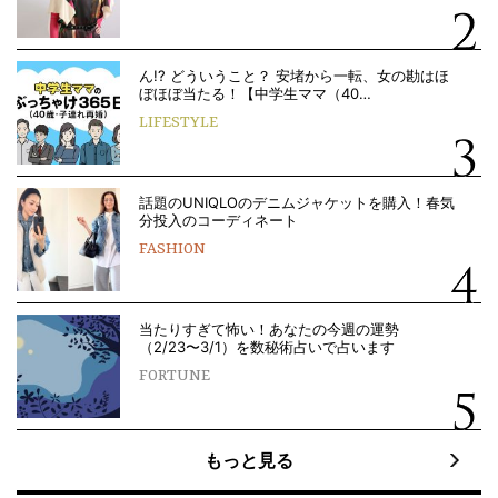
ん!? どういうこと？ 安堵から一転、女の勘はほ
ぼほぼ当たる！【中学生ママ（40…
LIFESTYLE
話題のUNIQLOのデニムジャケットを購入！春気
分投入のコーディネート
FASHION
当たりすぎて怖い！あなたの今週の運勢
（2/23〜3/1）を数秘術占いで占います
FORTUNE
もっと見る