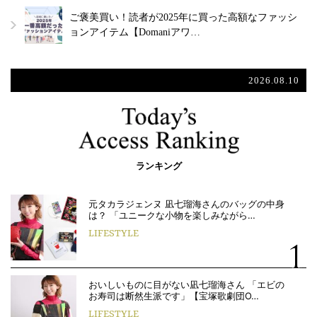
ご褒美買い！読者が2025年に買った高額なファッシ
ョンアイテム【Domaniアワ…
2026.08.10
ランキング
元タカラジェンヌ 凪七瑠海さんのバッグの中身
は？ 「ユニークな小物を楽しみながら…
LIFESTYLE
おいしいものに目がない凪七瑠海さん 「エビの
お寿司は断然生派です」【宝塚歌劇団O…
LIFESTYLE