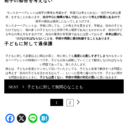
相手の都合を考えない
モンスターペアレントは相手の事情を考慮せず、常識では考えられない「自己中心的な要
求」をすることがあります。
自分中心に物事が進んでほしいという考えが根底にあるので
、
相手の都合は後回しになってしまうのです。
モンスターペアレントは、学校に対しても、この考え方を貫きます。学校は、自分の子ども
だけではなく、他の多くの子どもたちと共同で学ぶ場所であるにもかかわらず、自分の子ど
も中心の考え方をするのです。自分の要求が非常識であるとは思っておらず、
本来は親がし
つけなければならないことを、学校や周囲に責任転嫁することもあります
。
子どもに対して過保護
子どもに対して必要以上に関心が高く、何に対しても
過度に心配しすぎてしまう
のもモンス
ターペアレントの特徴の一つです。子どもが自ら経験していくことで解決しなければならな
い問題であっても、深く介入します。
例えば、子どもが友達とケンカして泣いていたとしても、子どもと友達で解決すべき問題と
は考えず「自分の子どもを泣かせるなんて…」といった思考に偏りがちです。子どもに関す
る問題が起きたときに、
子どもは悪くない、学校や周囲の対応が悪い
と思い込みます。
子どもに対して無関心なことも
1
2
Facebook
X
Line
Hatena