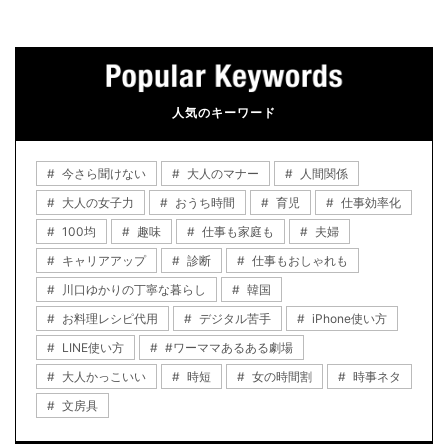
人気のキーワード
今さら聞けない
大人のマナー
人間関係
大人の女子力
おうち時間
育児
仕事効率化
100均
趣味
仕事も家庭も
夫婦
キャリアアップ
診断
仕事もおしゃれも
川口ゆかりの丁寧な暮らし
韓国
お料理レシピ代用
デジタル苦手
iPhone使い方
LINE使い方
#ワーママあるある劇場
大人かっこいい
時短
女の時間割
時事ネタ
文房具