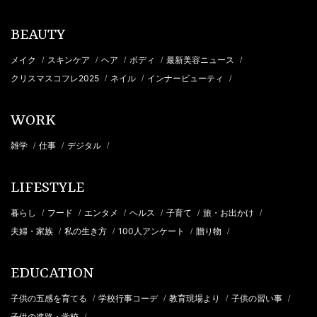
BEAUTY
メイク
スキンケア
ヘア
ボディ
最新美容ニュース
/
/
/
/
/
クリスマスコフレ2025
ネイル
インナービューティ
/
/
/
WORK
雑学
仕事
デジタル
/
/
/
LIFESTYLE
暮らし
フード
エンタメ
ヘルス
子育て
旅・お出かけ
/
/
/
/
/
/
夫婦・家族
私の生き方
100人アンケート
贈り物
/
/
/
/
EDUCATION
子供の五感を育てる
学校行事コーデ
教育現場より
子供の習い事
/
/
/
/
子供の進路・学校