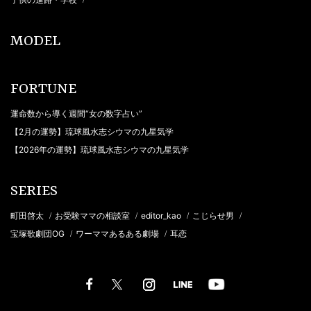
/
MODEL
FORTUNE
運命数から導く週間“女の数字占い”
【2月の運勢】琉球風水志シウマの九星気学
【2026年の運勢】琉球風水志シウマの九星気学
SERIES
町田啓太
お受験ママの相談室
editor_kao
こじらせ男
/
/
/
/
宝塚歌劇団OG
ワーママあるある劇場
耳恋
/
/