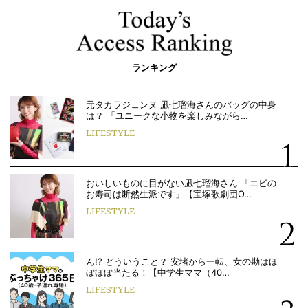
ランキング
元タカラジェンヌ 凪七瑠海さんのバッグの中身
は？ 「ユニークな小物を楽しみながら…
LIFESTYLE
おいしいものに目がない凪七瑠海さん 「エビの
お寿司は断然生派です」【宝塚歌劇団O…
LIFESTYLE
ん!? どういうこと？ 安堵から一転、女の勘はほ
ぼほぼ当たる！【中学生ママ（40…
LIFESTYLE