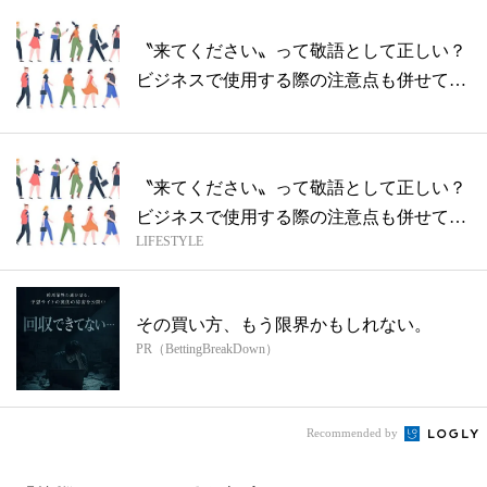
〝来てください〟って敬語として正しい？
ビジネスで使用する際の注意点も併せてご
紹介
〝来てください〟って敬語として正しい？
ビジネスで使用する際の注意点も併せてご
LIFESTYLE
紹介
その買い方、もう限界かもしれない。
PR（BettingBreakDown）
Recommended by