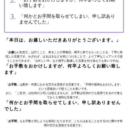
い致します」
「何かとお手間を取らせてしまい、申し訳あり
ませんでした」
「本日は、お越しいただきありがとうございます。」
「
お越しいただく
」は行くこと、来ることの尊敬語。相手に来てもらったことを、丁寧に表
現した言葉です。わざわざ、はるばるなどを前につけることで、より丁寧なニュアンスで使
うことができます。「お忙しい中」など相手に配慮した言葉を付け加えても良いですね。
「お手数をおかけしますが、何卒よろしくお願い致し
ます」
「
お手数
」は動作・作業にかかる労力を意味する言葉です。「手間や面倒をおかけします」
という意味合いで使うことが多いです。
また、「ご足労」は社内の上司には使えませんが、お手数は社内のでも使用できるので覚え
ておくと便利な言葉です。
「何かとお手間を取らせてしまい、申し訳ありません
でした」
「
お手間
」もお手数と同じような表現になりますが、こちらはあることをするのに費やす時
間や労力を意味する言葉です。