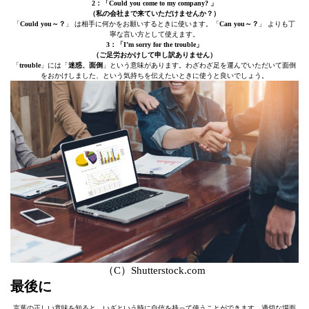
2：「Could you come to my company? 」
（私の会社まで来ていただけませんか？）
「
Could you～？
」 は相手に何かをお願いするときに使います。「
Can you～？
」 よりも丁
寧な言い方として使えます。
3：「I’m sorry for the trouble」
（ご足労おかけして申し訳ありません）
「
trouble
」には「
迷惑、面倒
」という意味があります。わざわざ足を運んでいただいて面倒
をおかけしました、という気持ちを伝えたいときに使うと良いでしょう。
（C）Shutterstock.com
最後に
言葉の正しい意味を知ると、いざという時に自信を持って使うことができます。適切な場面