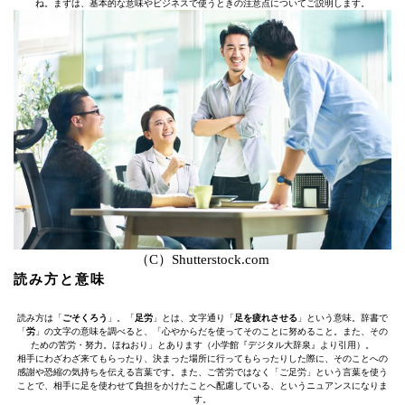
ね。まずは、基本的な意味やビジネスで使うときの注意点についてご説明します。
（C）Shutterstock.com
読み方と意味
読み方は「
ごそくろう
」。「
足労
」とは、文字通り「
足を疲れさせる
」という意味。辞書で
「
労
」の文字の意味を調べると、「心やからだを使ってそのことに努めること。また、その
ための苦労・努力。ほねおり」とあります（小学館『デジタル大辞泉』より引用）。
相手にわざわざ来てもらったり、決まった場所に行ってもらったりした際に、そのことへの
感謝や恐縮の気持ちを伝える言葉です。また、ご苦労ではなく「ご足労」という言葉を使う
ことで、相手に足を使わせて負担をかけたことへ配慮している、というニュアンスになりま
す。