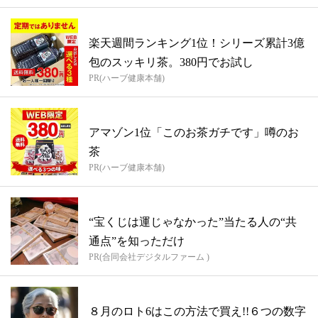
楽天週間ランキング1位！シリーズ累計3億
包のスッキリ茶。380円でお試し
PR(ハーブ健康本舗)
アマゾン1位「このお茶ガチです」噂のお
茶
PR(ハーブ健康本舗)
“宝くじは運じゃなかった”当たる人の“共
通点”を知っただけ
PR(合同会社デジタルファーム )
８月のロト6はこの方法で買え!!６つの数字