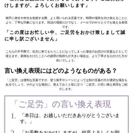
けしますが、よろしくお願いします」
相手に来社や外出を依頼する際、よく用いられる言葉です。時間や場所を付け加えることに
より、丁寧な印象になります。対話の場面だけでなく、メールでのやりとりでも使える表現
です。
「この度はお忙しい中、ご足労をおかけ致しまして誠
に申し訳ございません」
こちらの不手際で、先方に来てもらうことになってしまった場合のお詫びの言葉などとして
使えます。面倒をかけたことへの謝罪の気持ちが大きい場合は、より丁寧さを心がけた方が
良いでしょう。
言い換え表現にはどのようなものがある？
「ご足労」は便利な言葉ですが、使う相手やシーンによっては別の言葉の方が適切な場合も
あるでしょう。そのような場合に、覚えておくと役に立つ「ご足労」の言い換え表現をご紹
介します。
「ご足労」の言い換え表現
「本日は、お越しいただきありがとうございま
す。」
「お手数をおかけしますが、何卒よろしくお願