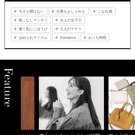
今さら聞けない
仕事もおしゃれも
こなれ感
着こなしマンネリ
大人の女子力
働く私にごほうび
大人のマナー
ほめられアイテム
Domanist
おうち時間