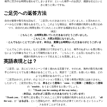
相手に労力やお時間を使わせてしまいますが、といった相手へのお詫び、感謝を伝えたいと
きに使うと良いですね。
ご足労への返答方法
自分が顧客や取引先を訪ねて、「ご足労いただきありがとうございました」と言われたり、
メールなどが届く場合もあるでしょう。このような場合は、相手の感謝の気持ちを受け止め
つつ、自分のために時間を割いてくれたことに対する感謝を伝えると良いでしょう。
〈例文〉
・
こちらこそ、お時間を割いていただきありがとうございました。
・こちらこそ、大変お世話になりました。
・とんでもないことでございます。本日は、貴重なお時間をいただきありがとうございま
す。
「とんでもございません」などと謙遜だけで済ませてしまうと、相手のねぎらいを受け取ら
ないような印象を与えてしまう可能性があります。「こちらこそ」とお互いをねぎらうか、
感謝の気持ちをセットで伝えることを意識しましょう。
英語表現とは？
「ご足労」は、主にビジネスシーンで多く使われる言葉です。そのため、海外の取引先の相
手とのやりとりでも使う機会があることでしょう。英語で「ご足労」を使いたい場合、どの
ような表現があるのでしょうか？
「ご足労おかけしますが」のようにクッション言葉として使う表現が英語にはありません。
したがって、ご足労が含んでいる、
来るという意味
の「
come
」や
ご面倒・ご迷惑という意味
の「
trouble
」をうまく活用すると良いでしょう。
1：「Thank you for coming all the way today」
（
本日は、わざわざご足労いただきありがとうございます）
「
Thank you
」で 相手に足を運んでくれたことに対する感謝の気持ちを伝えられます。「
all
the way
」が「
はるばる
」という意味なので、相手がわざわざ来てくれている というニュアン
スを出すことができます。