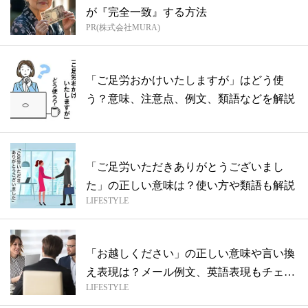
が『完全一致』する方法
PR(株式会社MURA)
「ご足労おかけいたしますが」はどう使
う？意味、注意点、例文、類語などを解説
「ご足労いただきありがとうございまし
た」の正しい意味は？使い方や類語も解説
LIFESTYLE
「お越しください」の正しい意味や言い換
え表現は？メール例文、英語表現もチェッ
LIFESTYLE
ク