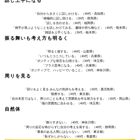
話し上手になる
「自分からきさくに話しかける」 （40代・高知県）
「積極的に話し掛ける」（30代・群馬県）
「話しを合わせる」（40代・福岡県）
「相手が喜ぶようなことを話しかけてみる。 趣味や持ち物など」（40代・熊本県）
「雑談を上手くなる」（30代・栃木県）
振る舞いも考え方も明るく
「明るく接する」 （40代・山梨県）
「いつもニコニコしている」 （40代・兵庫県）
「ポジティブな発言を心掛ける」（30代・埼玉県）
「プラス思考になる」（40代・兵庫県）
「ポジティブで、ハッピーでいること」（30代・神奈川県）
周りを見る
「回りをよく見る みんなの気持ちを考える」 （30代・鹿児島県）
「観察する」（30代・東京都）
「自分本意ではなく、周りのことも考えて雰囲気を作る努力をする」 （30代・岡山県）
「場の雰囲気に合わせる」 （40代・埼玉県）
自然体
「飾りすぎない」 （40代・神奈川県）
「周りの反応を怖がらずに自分の考えを発する」 （40代・静岡県）
「裏表のある人間にはならない」（40代・東京都）
「恥ずかしがらない」 （40代・青森県）