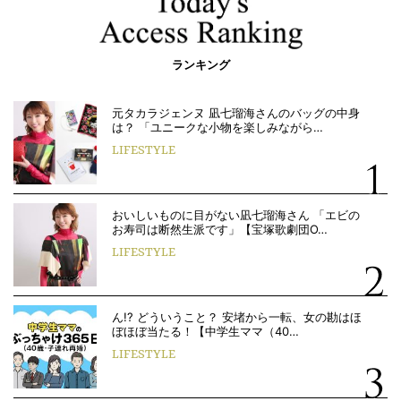
ランキング
元タカラジェンヌ 凪七瑠海さんのバッグの中身
は？ 「ユニークな小物を楽しみながら…
LIFESTYLE
おいしいものに目がない凪七瑠海さん 「エビの
お寿司は断然生派です」【宝塚歌劇団O…
LIFESTYLE
ん!? どういうこと？ 安堵から一転、女の勘はほ
ぼほぼ当たる！【中学生ママ（40…
LIFESTYLE