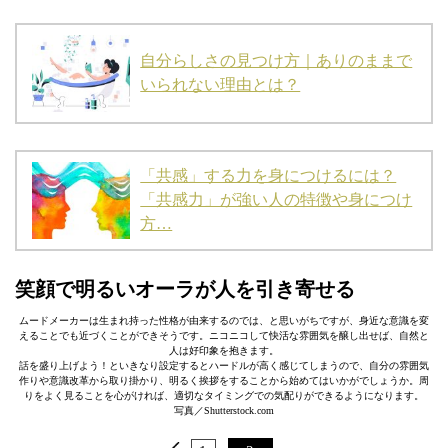
自分らしさの見つけ方｜ありのままで
いられない理由とは？
「共感」する力を身につけるには？
「共感力」が強い人の特徴や身につけ
方…
笑顔で明るいオーラが人を引き寄せる
ムードメーカーは生まれ持った性格が由来するのでは、と思いがちですが、身近な意識を変
えることでも近づくことができそうです。ニコニコして快活な雰囲気を醸し出せば、自然と
人は好印象を抱きます。
話を盛り上げよう！といきなり設定するとハードルが高く感じてしまうので、自分の雰囲気
作りや意識改革から取り掛かり、明るく挨拶をすることから始めてはいかがでしょうか。周
りをよく見ることを心がければ、適切なタイミングでの気配りができるようになります。
写真／Shutterstock.com