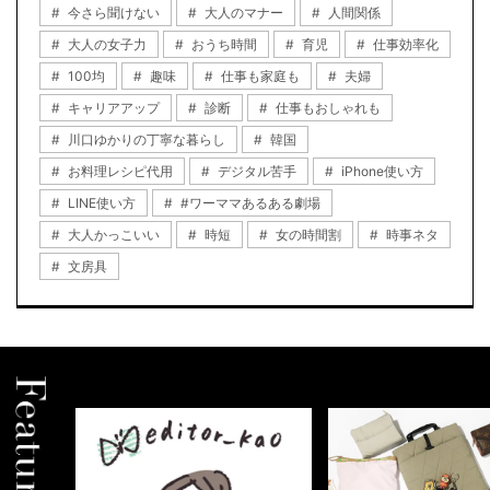
今さら聞けない
大人のマナー
人間関係
大人の女子力
おうち時間
育児
仕事効率化
100均
趣味
仕事も家庭も
夫婦
キャリアアップ
診断
仕事もおしゃれも
川口ゆかりの丁寧な暮らし
韓国
お料理レシピ代用
デジタル苦手
iPhone使い方
LINE使い方
#ワーママあるある劇場
大人かっこいい
時短
女の時間割
時事ネタ
文房具