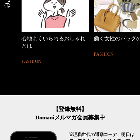
しゃれ
働く女性のバッグの中身
優木まおみさん「
割。」
FASHION
LIFESTYLE
【登録無料】
Domaniメルマガ会員募集中
管理職世代の通勤コーデ、明日は