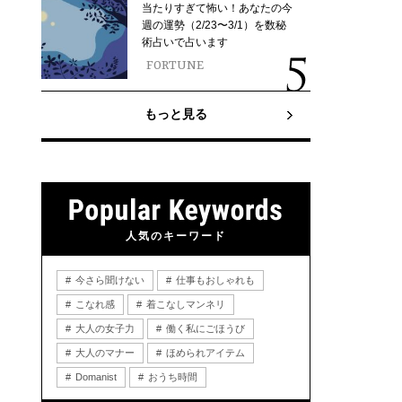
当たりすぎて怖い！あなたの今
週の運勢（2/23〜3/1）を数秘
術占いで占います
FORTUNE
もっと見る
人気のキーワード
今さら聞けない
仕事もおしゃれも
こなれ感
着こなしマンネリ
大人の女子力
働く私にごほうび
大人のマナー
ほめられアイテム
Domanist
おうち時間