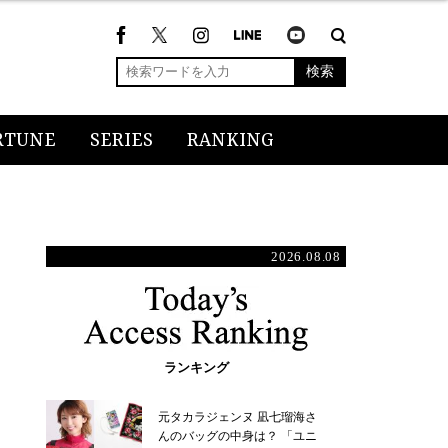
検索
RTUNE
SERIES
RANKING
2026.08.08
ランキング
元タカラジェンヌ 凪七瑠海さ
んのバッグの中身は？ 「ユニ