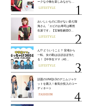
ークな小物を楽しみながら…
LIFESTYLE
おいしいものに目がない凪七瑠
海さん 「エビのお寿司は断然
生派です」【宝塚歌劇団O…
LIFESTYLE
ん!? どういうこと？ 安堵から
一転、女の勘はほぼほぼ当た
る！【中学生ママ（40…
LIFESTYLE
話題のUNIQLOのデニムジャケ
ットを購入！春気分投入のコー
ディネート
FASHION