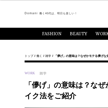
Domani
働く40代は、明日も楽しい！
FASHION
BEAUTY
WOR
トップ
働く
雑学
「儚げ」の意味は？なぜかモテる儚げな
WORK
雑学
「儚げ」の意味は？なぜ
イク法をご紹介