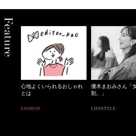
中身
心地よくいられるおしゃれ
優木まおみさん「
とは
割。」
FASHION
LIFESTYLE