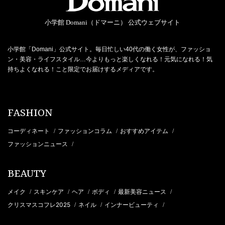
小学館 Domani（ドマーニ） 公式ウェブサイト
小学館「Domani」公式サイト。毎日忙しい40代の働く女性が、ファッショ
ン・美容・ライフスタイル…今よりもっと楽しくなれる！元気になれる！気
持ちよくなれる！こと限定でお届けするメディアです。
FASHION
コーディネート
ファッションコラム
おすすめアイテム
/
/
/
ファッションニュース
/
BEAUTY
メイク
スキンケア
ヘア
ボディ
最新美容ニュース
/
/
/
/
/
クリスマスコフレ2025
ネイル
インナービューティ
/
/
/