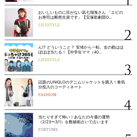
おいしいものに目がない凪七瑠海さん 「エビの
お寿司は断然生派です」【宝塚歌劇団O…
LIFESTYLE
ん!? どういうこと？ 安堵から一転、女の勘はほ
ぼほぼ当たる！【中学生ママ（40…
LIFESTYLE
話題のUNIQLOのデニムジャケットを購入！春気
分投入のコーディネート
FASHION
当たりすぎて怖い！あなたの今週の運勢
（2/23〜3/1）を数秘術占いで占います
FORTUNE