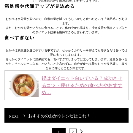
で、その他のおかずは通常通りいただくようです。
満足感や代謝アップが見込める
おかゆは水分量が多いので、白米の量が減ってもしっかりと食べたという「満足感」があり
ます。
また、おかゆを温かいうちに食べることで、体の中から温まり、冷え改善や代謝アップなど
のダイエット効果も期待できると言われています。
食べすぎない
おかゆは満腹感を感じやすい食事ですが、せっかくカロリーを抑えても好きなだけ食べては
逆に太ってしまいます。
せっかくダイエットに効果的でも、食べすぎてしまっては太ってしまいます。適量を食べる
からこそヘルシーになる、ということを忘れずに、自分が食べる量をしっかり把握し、腹八
分目に抑えることが大切です。
鍋はダイエット向いている？成功させ
るコツ・痩せるための食べ方やおすす
め…
おすすめのおかゆレシピはこれ！
1
2