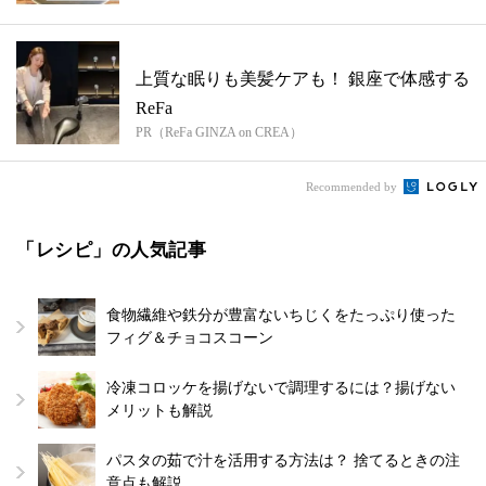
クタ...
上質な眠りも美髪ケアも！ 銀座で体感する
ReFa
PR（ReFa GINZA on CREA）
Recommended by
「レシピ」の人気記事
食物繊維や鉄分が豊富ないちじくをたっぷり使った
フィグ＆チョコスコーン
冷凍コロッケを揚げないで調理するには？揚げない
メリットも解説
パスタの茹で汁を活用する方法は？ 捨てるときの注
意点も解説