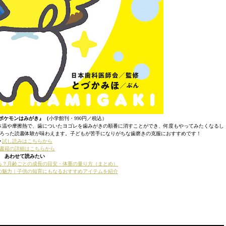
ポケモンはみがき』（
小学館刊・990円／税込）
体温や摩擦熱で、歯についたヨゴレを歯みがきの順番に消すことができ、何度もやってみたくなるし
ろった読書体験が味わえます。子どもが苦手になりがちな歯磨きの克服におすすめです！
︎
試し読みはこちらから
書籍の詳細はこちらから
あわせて読みたい
る？月齢ごとの成長の目安・体重の量り方（まとめ）
の魅力｜子供の知育にもなるおすすめアイテムを紹介