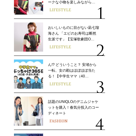
ークな小物を楽しみながら…
LIFESTYLE
おいしいものに目がない凪七瑠
海さん 「エビのお寿司は断然
生派です」【宝塚歌劇団O…
LIFESTYLE
ん!? どういうこと？ 安堵から
一転、女の勘はほぼほぼ当た
る！【中学生ママ（40…
LIFESTYLE
話題のUNIQLOのデニムジャケ
ットを購入！春気分投入のコー
ディネート
FASHION