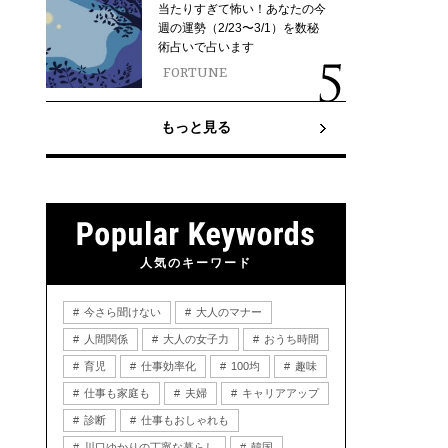
当たりすぎて怖い！あなたの今
週の運勢（2/23〜3/1）を数秘
術占いで占います
FORTUNE
もっと見る
人気のキーワード
今さら聞けない
大人のマナー
人間関係
大人の女子力
おうち時間
育児
仕事効率化
100均
趣味
仕事も家庭も
夫婦
キャリアアップ
診断
仕事もおしゃれも
川口ゆかりの丁寧な暮らし
韓国