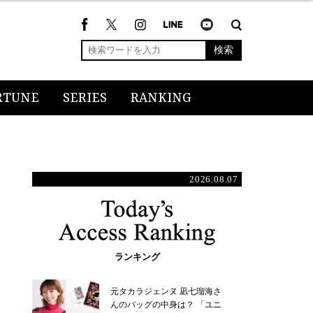
検索
RTUNE
SERIES
RANKING
2026.08.07
ランキング
元タカラジェンヌ 凪七瑠海さ
んのバッグの中身は？ 「ユニ