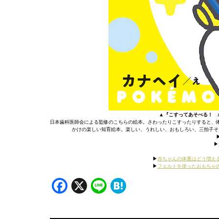
▲『こすってあそべる！ 
日本歯科医師会による監修のこちらの絵本。さわったりこすったりすると、
かけの楽しい知育絵本。楽しい、うれしい、おもしろい、三拍子そ
▶
▶︎
▶︎
赤ちゃんの体重はどう増え
▶︎
フェルトを使ったおもちゃ
Facebook
X
Line
Hatena