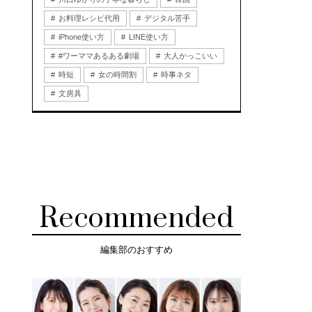
お料理レシピ代用
デジタル苦手
iPhone使い方
LINE使い方
#ワーママあるある劇場
大人かっこいい
時短
女の時間割
時事ネタ
文房具
Recommended
編集部のおすすめ