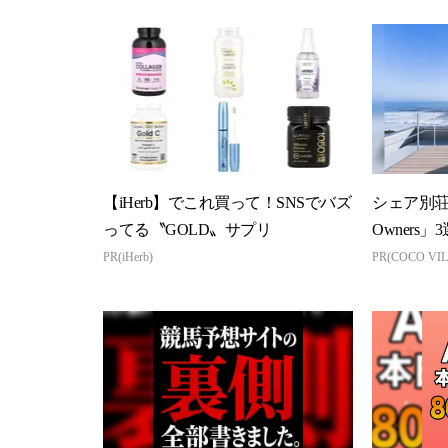
【iHerb】でこれ買って！SNSでバズ
シェア別荘「
ってる〝GOLD〟サプリ
Owners」3
PR(iHerb)
PR(COCO VIL