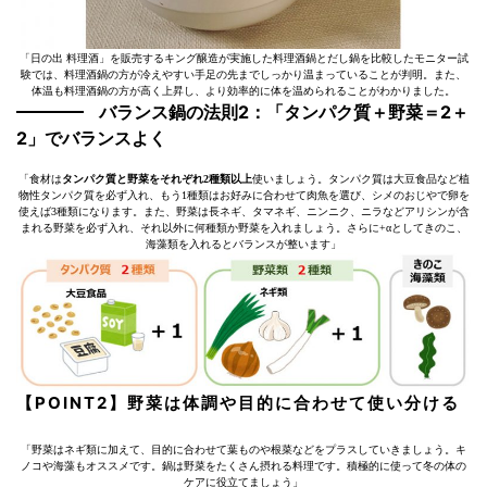
「日の出 料理酒」を販売するキング醸造が実施した料理酒鍋とだし鍋を比較したモニター試
験では、料理酒鍋の方が冷えやすい手足の先までしっかり温まっていることが判明。また、
体温も料理酒鍋の方が高く上昇し、より効率的に体を温められることがわかりました。
バランス鍋の法則2：「タンパク質＋野菜＝2＋
2」でバランスよく
「食材は
タンパク質と野菜をそれぞれ2種類以上
使いましょう。タンパク質は大豆食品など植
物性タンパク質を必ず入れ、もう1種類はお好みに合わせて肉魚を選び、シメのおじやで卵を
使えば3種類になります。また、野菜は長ネギ、タマネギ、ニンニク、ニラなどアリシンが含
まれる野菜を必ず入れ、それ以外に何種類か野菜を入れましょう。さらに+αとしてきのこ、
海藻類を入れるとバランスが整います」
【POINT2】野菜は体調や目的に合わせて使い分ける
「野菜はネギ類に加えて、目的に合わせて葉ものや根菜などをプラスしていきましょう。キ
ノコや海藻もオススメです。鍋は野菜をたくさん摂れる料理です。積極的に使って冬の体の
ケアに役立てましょう」