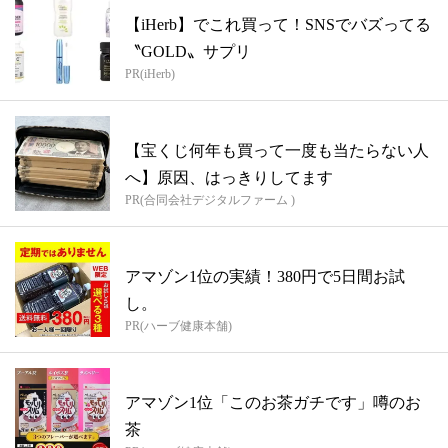
【iHerb】でこれ買って！SNSでバズってる
〝GOLD〟サプリ
PR(iHerb)
【宝くじ何年も買って一度も当たらない人
へ】原因、はっきりしてます
PR(合同会社デジタルファーム )
アマゾン1位の実績！380円で5日間お試
し。
PR(ハーブ健康本舗)
アマゾン1位「このお茶ガチです」噂のお
茶