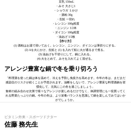
豆乳 150mL
・みそ 大さじ1
・ショウガ １かけ
・酒粕 30g
・生鮭 一切れ
・レンコン 100g程度
・ニンジン 1/2本
・ダイコン 100g程度
・油あげ 1/2枚
【作り方】
(1) 酒粕はお湯で溶いておく。レンコン、ニンジン、ダイコンは薄切りにする。
(2) Aを火にかけ、生鮭と (1) を入れて鮭に火が通るまで煮る。
(3) 油あげを千切りにして、鍋に入れる。
(4) 火をとめて、みそを入れてよく混ぜる。
アレンジ豊富な鍋で冬を乗り切ろう
「料理酒を使った鍋は体を温めて、冷えを予防し免疫力を高めます。今年の冬は、まだまだ
感染症のリスクが続くことが予想されます。油断をしないで、アレンジ豊富な料理酒鍋を習
慣化して、元気にこの冬を過ごしましょう」
食材の組み合わせ次第で様々なアレンジが楽しめるだけでなく、体調管理にも一役買ってく
れる野菜たっぷりの鍋。今年の冬は、より栄養バランスを意識して鍋を楽しんでみてはいか
がでしょうか。
ビタミン外来・スポーツドクター
佐藤 務先生