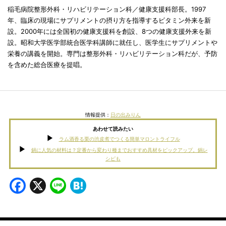
稲毛病院整形外科・リハビリテーション科／健康支援科部長。1997
年、臨床の現場にサプリメントの摂り方を指導するビタミン外来を新
設。2000年には全国初の健康支援科を創設、8つの健康支援外来を新
設。昭和大学医学部統合医学科講師に就任し、医学生にサプリメントや
栄養の講義を開始。専門は整形外科・リハビリテーション科だが、予防
を含めた総合医療を提唱。
情報提供：
日の出みりん
あわせて読みたい
ラム酒香る栗の渋皮煮でつくる簡単マロントライフル
鍋に人気の材料は？定番から変わり種までおすすめ具材をピックアップ。鍋レ
シピも
Facebook
X
Line
Hatena