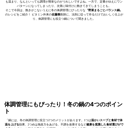
も温まり、なんといっても調理が簡単なのがうれしいですよね。一方で、定番がゆえにワン
パターンになってしまったり、次第に味付けに飽きてきてしまうことも。
そこで今回は、飽きがこないうえに冬の体調管理にぴったりな〝
野菜まるごとバランス鍋
〟
のレシピをご紹介！ ビタミン外来の
佐藤務
医師に、法則に従って作るだけでおいしく仕上が
り、体調管理にも役立つ鍋について聞きました。
体調管理にもぴったり！冬の鍋の4つのポイン
ト
「鍋には、冬の体調管理に役立つ2つのメリットがあります。1つは
温かいスープと食材で体
温を上げる
効果、2つめは免疫力をあげる、不調を改善するなど
健康を意識した食材選びがで