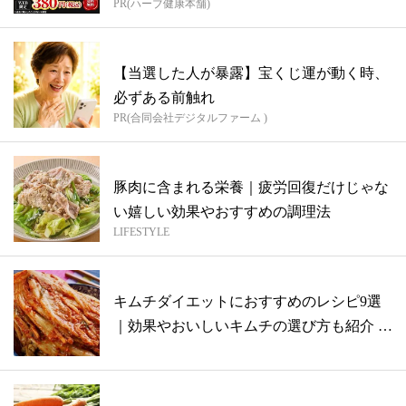
PR(ハーブ健康本舗)
【当選した人が暴露】宝くじ運が動く時、
必ずある前触れ
PR(合同会社デジタルファーム )
豚肉に含まれる栄養｜疲労回復だけじゃな
い嬉しい効果やおすすめの調理法
LIFESTYLE
キムチダイエットにおすすめのレシピ9選
｜効果やおいしいキムチの選び方も紹介 |
...