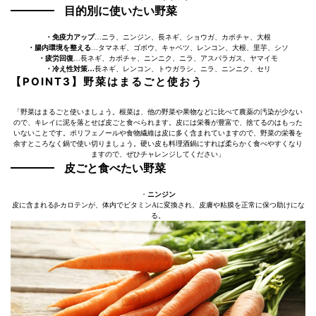
目的別に使いたい野菜
・免疫力アップ
…ニラ、ニンジン、長ネギ、ショウガ、カボチャ、大根
・腸内環境を整える
…タマネギ、ゴボウ、キャベツ、レンコン、大根、里芋、シソ
・疲労回復
…長ネギ、カボチャ、ニンニク、ニラ、アスパラガス、ヤマイモ
・冷え性対策…
長ネギ、レンコン、トウガラシ、ニラ、ニンニク、セリ
【POINT3】野菜はまるごと使おう
「野菜はまるごと使いましょう。根菜は、他の野菜や果物などに比べて農薬の汚染が少ない
ので、キレイに泥を落とせば皮ごと食べられます。皮には栄養が豊富で、捨てるのはもった
いないことです。ポリフェノールや食物繊維は皮に多く含まれていますので、野菜の栄養を
余すところなく鍋で使い切りましょう。硬い皮も料理酒鍋にすれば柔らかく食べやすくなり
ますので、ぜひチャレンジしてください」
皮ごと食べたい野菜
・
ニンジン
皮に含まれるβ-カロテンが、体内でビタミンAに変換され、皮膚や粘膜を正常に保つ助けにな
る。