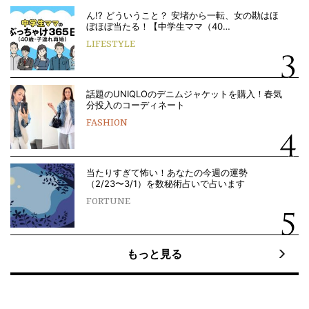
ん!? どういうこと？ 安堵から一転、女の勘はほ
ぼほぼ当たる！【中学生ママ（40…
LIFESTYLE
話題のUNIQLOのデニムジャケットを購入！春気
分投入のコーディネート
FASHION
当たりすぎて怖い！あなたの今週の運勢
（2/23〜3/1）を数秘術占いで占います
FORTUNE
もっと見る