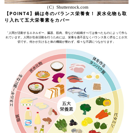
（C）Shutterstock.com
【POINT4】鍋は冬のバランス栄養食！ 炭水化物も取
り入れて五大栄養素をカバー
「人間が活動するエネルギー、臓器、筋肉、骨などの組織すべては食べたものによって作ら
れています。人間が生命活動を行うためには、栄養を過不足なくバランス良く摂ることが大
切です。何かが欠けると体の機能が整わず、様々な不調につながります」