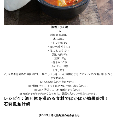
【材料】(1人分)
・A
料理酒 150mL
水 150mL
・トマト缶 1/2
・カレー粉 小さじ1
・塩 こしょう 少々
・鶏むね肉 80g
・豆腐 100g
・長ネギ 1/2本
・カボチャ 1/8個
【作り方】
(1) 長ネギは斜めの薄切りにし、塩こしょうをふった鶏肉とともにフライパンで焦げ目がつく
まで炒める。
(2) Aを鍋に入れて火にかける。
(3) 沸騰したら、トマト缶とカレー粉、塩を入れる。
(4) (2) と薄切りにしたカボチャを入れる。
(5) カボチャがやわらかくなったら、豆腐を入れて一煮立ちさせる。
レシピ4：酒と体を温める食材でぽかぽか効果倍増！
石狩風粕汁鍋
【POINT】冷え性対策の組み合わせ