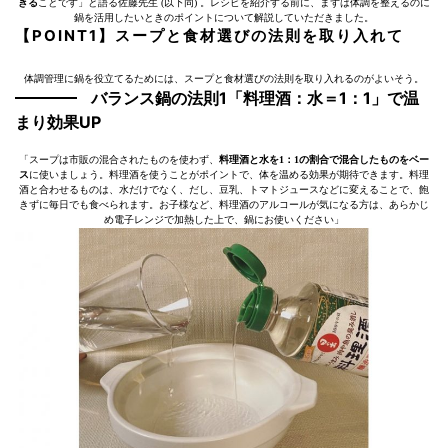
きる
ことです」と語る佐藤先生 (以下同) 。レシピを紹介する前に、まずは体調を整えるのに
鍋を活用したいときのポイントについて解説していただきました。
【POINT1】スープと食材選びの法則を取り入れて
体調管理に鍋を役立てるためには、スープと食材選びの法則を取り入れるのがよいそう。
バランス鍋の法則1「料理酒：水＝1：1」で温
まり効果UP
「スープは市販の混合されたものを使わず、
料理酒と水を1：1の割合で混合したものをベー
ス
に使いましょう。料理酒を使うことがポイントで、体を温める効果が期待できます。料理
酒と合わせるものは、水だけでなく、だし、豆乳、トマトジュースなどに変えることで、飽
きずに毎日でも食べられます。お子様など、料理酒のアルコールが気になる方は、あらかじ
め電子レンジで加熱した上で、鍋にお使いください」