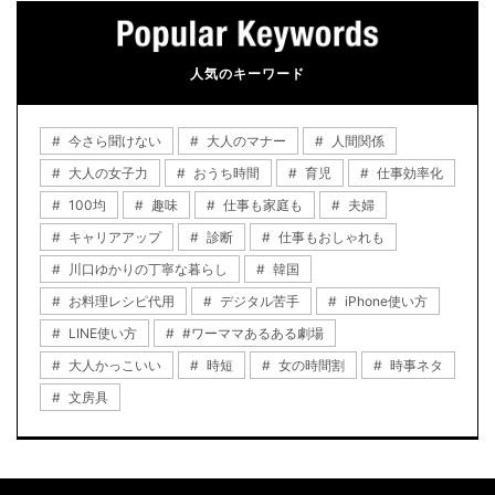
人気のキーワード
今さら聞けない
大人のマナー
人間関係
大人の女子力
おうち時間
育児
仕事効率化
100均
趣味
仕事も家庭も
夫婦
キャリアアップ
診断
仕事もおしゃれも
川口ゆかりの丁寧な暮らし
韓国
お料理レシピ代用
デジタル苦手
iPhone使い方
LINE使い方
#ワーママあるある劇場
大人かっこいい
時短
女の時間割
時事ネタ
文房具