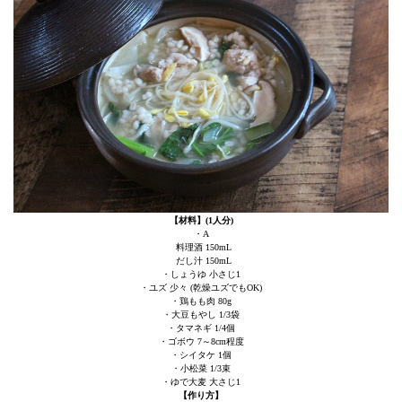
【材料】(1人分)
・A
料理酒 150mL
だし汁 150mL
・しょうゆ 小さじ1
・ユズ 少々 (乾燥ユズでもOK)
・鶏もも肉 80g
・大豆もやし 1/3袋
・タマネギ 1/4個
・ゴボウ 7～8cm程度
・シイタケ 1個
・小松菜 1/3束
・ゆで大麦 大さじ1
【作り方】