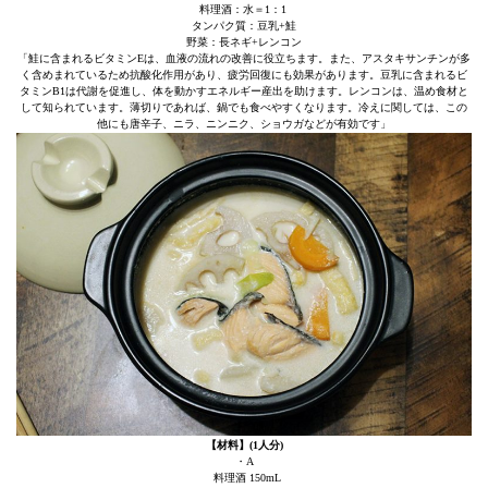
料理酒：水＝1：1
タンパク質：豆乳+鮭
野菜：長ネギ+レンコン
「鮭に含まれるビタミンEは、血液の流れの改善に役立ちます。また、アスタキサンチンが多
く含めまれているため抗酸化作用があり、疲労回復にも効果があります。豆乳に含まれるビ
タミンB1は代謝を促進し、体を動かすエネルギー産出を助けます。レンコンは、温め食材と
して知られています。薄切りであれば、鍋でも食べやすくなります。冷えに関しては、この
他にも唐辛子、ニラ、ニンニク、ショウガなどが有効です」
【材料】(1人分)
・A
料理酒 150mL