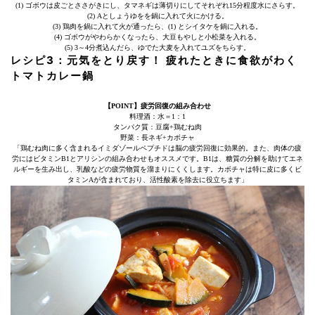
(1) ゴボウは皮ごとささがきにし、タマネギは薄切りにしてそれぞれ15分程度水にさらす。
(2) Aとしょうゆをを鍋に入れて火にかける。
(3) 鶏肉を鍋に入れて火が通ったら、(1) とシイタケを鍋に入れる。
(4) ゴボウがやわらかくなったら、大豆もやしと小松菜を入れる。
(5) 3～4分煮込んだら、ゆでた大麦を入れてユズをちらす。
レシピ3：
元気をとり戻す！ 疲れたときに食欲がわく
トマトカレー鍋
【POINT】疲労回復の組み合わせ
料理酒：水＝1：1
タンパク質：豆腐+鶏むね肉
野菜：長ネギ+カボチャ
「鶏むね肉に多く含まれるイミダゾールペプチドは脳の疲労回復に効果的。また、肉体の疲
労にはビタミンB1とアリシンの組み合わせもオススメです。B1は、糖質の分解を助けてエネ
ルギーを生み出し、乳酸などの疲労物質を溜まりにくくします。カボチャは特に皮に多くビ
タミンAが含まれており、活性酸素を除去に役立ちます」