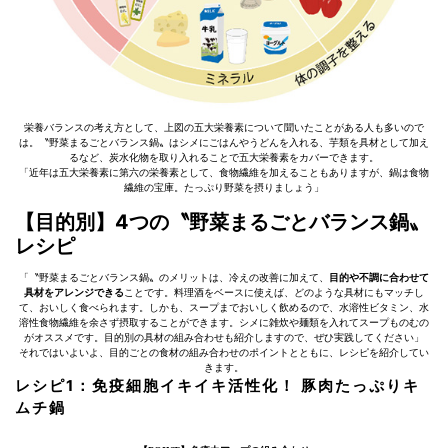
栄養バランスの考え方として、上図の五大栄養素について聞いたことがある人も多いので
は。〝野菜まるごとバランス鍋〟はシメにごはんやうどんを入れる、芋類を具材として加え
るなど、炭水化物を取り入れることで五大栄養素をカバーできます。
「近年は五大栄養素に第六の栄養素として、食物繊維を加えることもありますが、鍋は食物
繊維の宝庫。たっぷり野菜を摂りましょう」
【目的別】4つの〝野菜まるごとバランス鍋〟
レシピ
「〝野菜まるごとバランス鍋〟のメリットは、冷えの改善に加えて、
目的や不調に合わせて
具材をアレンジできる
ことです。料理酒をベースに使えば、どのような具材にもマッチし
て、おいしく食べられます。しかも、スープまでおいしく飲めるので、水溶性ビタミン、水
溶性食物繊維を余さず摂取することができます。シメに雑炊や麺類を入れてスープものむの
がオススメです。目的別の具材の組み合わせも紹介しますので、ぜひ実践してください」
それではいよいよ、目的ごとの食材の組み合わせのポイントとともに、レシピを紹介してい
きます。
レシピ1：免疫細胞イキイキ活性化！ 豚肉たっぷりキ
ムチ鍋