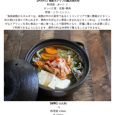
【POINT】免疫力アップの組み合わせ
料理酒：水＝1：1
タンパク質：豆腐+豚肉
野菜：ニラ+ニンジン
「免疫細胞のエネルギーは、細胞の中の小器官であるミトコンドリアで働く酵素がビタミン
B1の助けを借りて作られます。豚肉や大豆などに豊富に含まれるビタミンB1は、ニラや長ネ
ギなどアリシンを含む食品と一緒に食べることで脂溶性となり、肝臓に蓄えられ必要に応じ
て利用できるようになります。通常のB1は水溶性で蓄えることはできません」
【材料】(1人分)
・A
料理酒 150mL
水 150mL