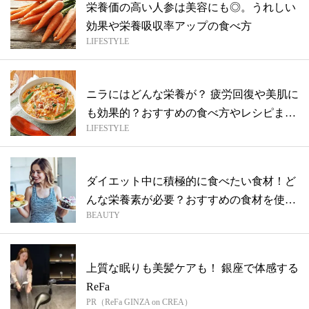
栄養価の高い人参は美容にも◎。うれしい
効果や栄養吸収率アップの食べ方
LIFESTYLE
ニラにはどんな栄養が？ 疲労回復や美肌に
も効果的？おすすめの食べ方やレシピまと
LIFESTYLE
め
ダイエット中に積極的に食べたい食材！ど
んな栄養素が必要？おすすめの食材を使っ
BEAUTY
たレ...
上質な眠りも美髪ケアも！ 銀座で体感する
ReFa
PR（ReFa GINZA on CREA）