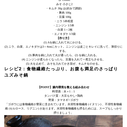
みそ 小さじ2
・キムチ 30g (お好みで調節)
・豚肉 100g
・豆腐 100g
・ニラ 5本程度
・ニンジン 1/3本
・白菜 1～2枚
・エノキダケ 1/3袋
【作り方】
(1) Aを鍋に入れて火にかける。
(2) ニラ、白菜、エノキダケは3～4cmにカット。ニンジンは皮ごとキレイに洗って、薄切りに
する。
(3) 豚肉を鍋に入れて火が通ったら、(2) を鍋に入れる。
(4) ニンジンが柔らかくなったら、豆腐を入れて一煮立ちさせる。
(5) 火を止めて、みそを入れてかき混ぜ、キムチをのせる。
レシピ2：
食物繊維たっぷり、お腹も満足のさっぱり
ユズみそ鍋
【POINT】腸内環境を整える組み合わせ
料理酒：水＝1：1
タンパク質：大豆もやし+鶏肉
野菜：タマネギ+ゴボウ
「ゴボウには食物繊維が豊富に含まれています。水溶性食物繊維 (イヌリン) 、不溶性食物繊
維 (セルロース、リグニン) があります。水溶性食物繊維も摂るためには、スープもしっかり
摂りましょう」