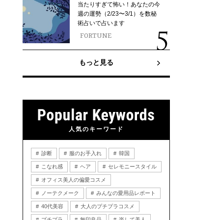
当たりすぎて怖い！あなたの今
週の運勢（2/23〜3/1）を数秘
術占いで占います
FORTUNE
もっと見る
人気のキーワード
診断
服のお手入れ
韓国
こなれ感
ヘア
セレモニースタイル
オフィス美人の偏愛コスメ
ノーテクメーク
みんなの愛用品レポート
40代美容
大人のプチプラコスメ
プチプラ
無印良品
楽して美人