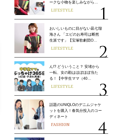
ークな小物を楽しみながら…
LIFESTYLE
おいしいものに目がない凪七瑠
海さん 「エビのお寿司は断然
生派です」【宝塚歌劇団O…
LIFESTYLE
ん!? どういうこと？ 安堵から
一転、女の勘はほぼほぼ当た
る！【中学生ママ（40…
LIFESTYLE
話題のUNIQLOのデニムジャケ
ットを購入！春気分投入のコー
ディネート
FASHION