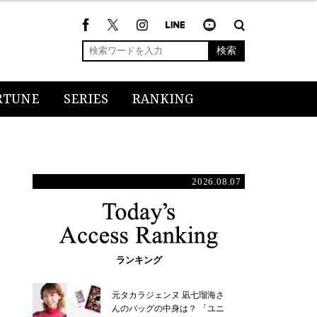
検索
RTUNE
SERIES
RANKING
2026.08.07
ランキング
元タカラジェンヌ 凪七瑠海さ
んのバッグの中身は？ 「ユニ