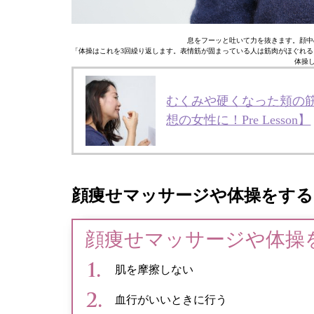
息をフーッと吐いて力を抜きます。顔中
「体操はこれを3回繰り返します。表情筋が固まっている人は筋肉がほぐれる
体操
むくみや硬くなった頬の筋
想の女性に！Pre Lesson】
顔痩せマッサージや体操をす
顔痩せマッサージや体操
肌を摩擦しない
血行がいいときに行う