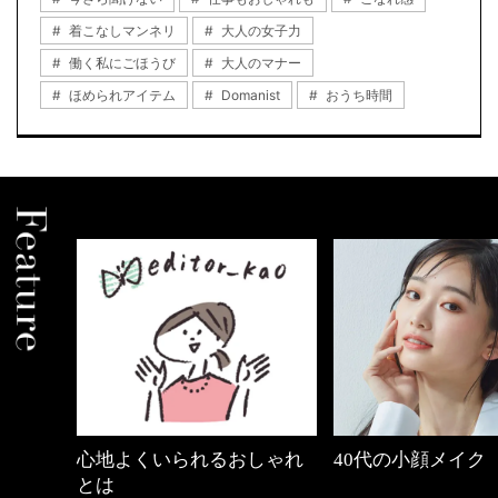
着こなしマンネリ
大人の女子力
働く私にごほうび
大人のマナー
ほめられアイテム
Domanist
おうち時間
の時間
心地よくいられるおしゃれ
40代の小顔メイク
とは