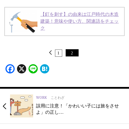
【釘を刺す】の由来は江戸時代の木造
建築！意味や使い方、関連語をチェッ
ク
1
2
Facebook
X
Line
Hatena
WORK
ことわざ
誤用に注意！「かわいい子には旅をさせ
よ」の正し…