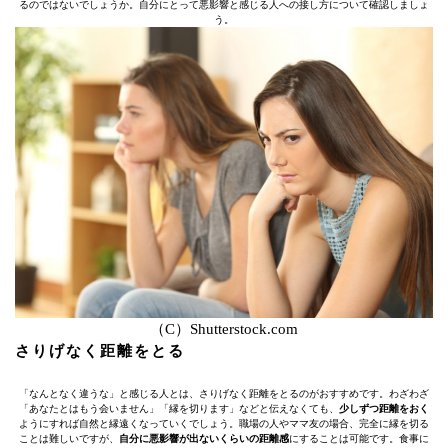
るのではないでしょうか。自分にとって悪影響と感じる人への接し方について確認しましょ
う。
（C）Shutterstock.com
さりげなく距離をとる
「なんとなく違うな」と感じる人とは、さりげなく距離をとるのがおすすめです。わざわざ
「あなたとはもう会いません」「縁を切ります」などと伝えなくても、
少しずつ距離をおく
ようにすれば自然と縁遠くなっていくでしょう。職場の人やママ友の場合、完全に縁を切る
ことは難しいですが、
自分に悪影響が出ないくらいの距離感
にすることは可能です。食事に