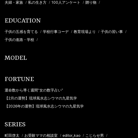
夫婦・家族
私の生き方
100人アンケート
贈り物
/
/
/
/
EDUCATION
子供の五感を育てる
学校行事コーデ
教育現場より
子供の習い事
/
/
/
/
子供の進路・学校
/
MODEL
FORTUNE
運命数から導く週間“女の数字占い”
【2月の運勢】琉球風水志シウマの九星気学
【2026年の運勢】琉球風水志シウマの九星気学
SERIES
町田啓太
お受験ママの相談室
editor_kao
こじらせ男
/
/
/
/