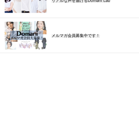
リアルな声を届けるDomani Lab
メルマガ会員募集中です！