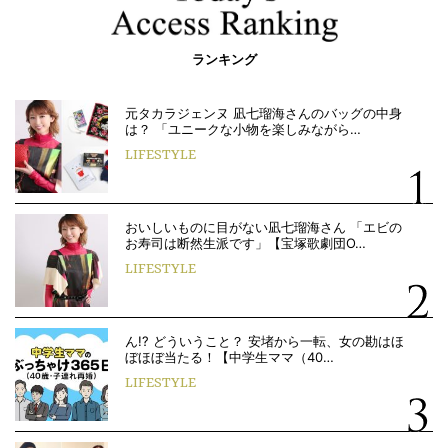
ランキング
元タカラジェンヌ 凪七瑠海さんのバッグの中身
は？ 「ユニークな小物を楽しみながら…
LIFESTYLE
おいしいものに目がない凪七瑠海さん 「エビの
お寿司は断然生派です」【宝塚歌劇団O…
LIFESTYLE
ん!? どういうこと？ 安堵から一転、女の勘はほ
ぼほぼ当たる！【中学生ママ（40…
LIFESTYLE