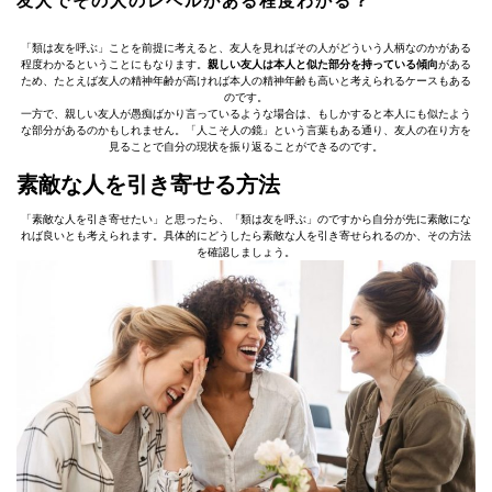
友人でその人のレベルがある程度わかる？
「類は友を呼ぶ」ことを前提に考えると、友人を見ればその人がどういう人柄なのかがある
程度わかるということにもなります。
親しい友人は本人と似た部分を持っている傾向
がある
ため、たとえば友人の精神年齢が高ければ本人の精神年齢も高いと考えられるケースもある
のです。
一方で、親しい友人が愚痴ばかり言っているような場合は、もしかすると本人にも似たよう
な部分があるのかもしれません。「人こそ人の鏡」という言葉もある通り、友人の在り方を
見ることで自分の現状を振り返ることができるのです。
素敵な人を引き寄せる方法
「素敵な人を引き寄せたい」と思ったら、「類は友を呼ぶ」のですから自分が先に素敵にな
れば良いとも考えられます。具体的にどうしたら素敵な人を引き寄せられるのか、その方法
を確認しましょう。