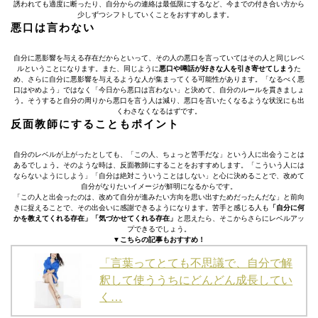
誘われても適度に断ったり、自分からの連絡は最低限にするなど、今までの付き合い方から
少しずつシフトしていくことをおすすめします。
悪口は言わない
自分に悪影響を与える存在だからといって、その人の悪口を言っていてはその人と同じレベ
ルということになります。また、同じように
悪口や噂話が好きな人を引き寄せてしまう
た
め、さらに自分に悪影響を与えるような人が集まってくる可能性があります。「なるべく悪
口はやめよう」ではなく「今日から悪口は言わない」と決めて、自分のルールを貫きましょ
う。そうすると自分の周りから悪口を言う人は減り、悪口を言いたくなるような状況にも出
くわさなくなるはずです。
反面教師にすることもポイント
自分のレベルが上がったとしても、「この人、ちょっと苦手だな」という人に出会うことは
あるでしょう。そのような時は、反面教師にすることをおすすめします。「こういう人には
ならないようにしよう」「自分は絶対こういうことはしない」と心に決めることで、改めて
自分がなりたいイメージが鮮明になるからです。
「この人と出会ったのは、改めて自分が進みたい方向を思い出すためだったんだな」と前向
きに捉えることで、その出会いに感謝できるようになります。苦手と感じる人も
「自分に何
かを教えてくれる存在」「気づかせてくれる存在」
と思えたら、そこからさらにレベルアッ
プできるでしょう。
▼こちらの記事もおすすめ！
「言葉ってとても不思議で、自分で解
釈して使ううちにどんどん成長してい
く…