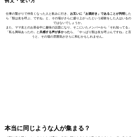
例文・使い方
仕事の繋がりで仲良くなった人と飲みに行き、
お互いに「お酒好き」であることが判明
した
ら「類は友を呼ぶ、ですね」と、その場がさらに盛り上がったという経験をした人はいるの
ではないでしょうか。
また、ママ友とのお茶会中に趣味の話題になり、そこにいたメンバーから「それ知ってる」
「私も興味あったの」と
共感する声が多かった
ら、「やっぱり類は友を呼ぶんですね」と言
うと、その場の雰囲気がさらに和むかもしれません。
本当に同じような人が集まる？