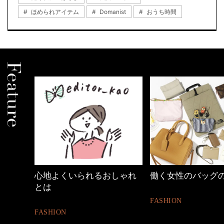
ほめられアイテム
Domanist
おうち時間
しゃれ
働く女性のバッグの中身
優木まおみさん「
割。」
FASHION
LIFESTYLE