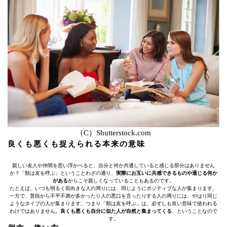
（C）Shutterstock.com
良くも悪くも捉えられる本来の意味
親しい友人や仲間を思い浮かべると、自分と何か共通していると感じる部分はありません
か？「類は友を呼ぶ」ということわざの通り、
実際にお互いに共感できるものや通じる何か
がある
からこそ親しくなっていることもあるのです。
たとえば、いつも明るく前向きな人の周りには、同じようにポジティブな人が集まります。
一方で、普段から不平不満が多かったり人の悪口を言ったりする人の周りには、やはり同じ
ようなタイプの人が集まります。つまり「類は友を呼ぶ」は、必ずしも良い意味で使われる
わけではありません。
良くも悪くも自分に似た人が自然と集まってくる
、ということなので
す。