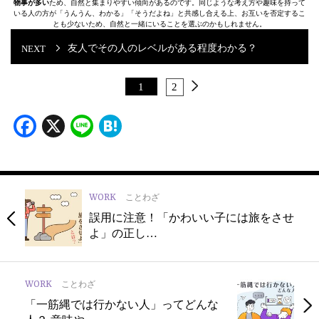
物事が多い
ため、自然と集まりやすい傾向があるのです。同じような考え方や趣味を持って
いる人の方が「うんうん、わかる」「そうだよね」と共感し合える上、お互いを否定するこ
とも少ないため、自然と一緒にいることを選ぶのかもしれません。
友人でその人のレベルがある程度わかる？
1
2
Facebook
X
Line
Hatena
WORK
ことわざ
誤用に注意！「かわいい子には旅をさせ
よ」の正し…
WORK
ことわざ
「一筋縄では行かない人」ってどんな