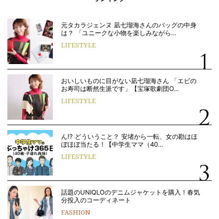
元タカラジェンヌ 凪七瑠海さんのバッグの中身
は？ 「ユニークな小物を楽しみながら…
LIFESTYLE
おいしいものに目がない凪七瑠海さん 「エビの
お寿司は断然生派です」【宝塚歌劇団O…
LIFESTYLE
ん!? どういうこと？ 安堵から一転、女の勘はほ
ぼほぼ当たる！【中学生ママ（40…
LIFESTYLE
話題のUNIQLOのデニムジャケットを購入！春気
分投入のコーディネート
FASHION