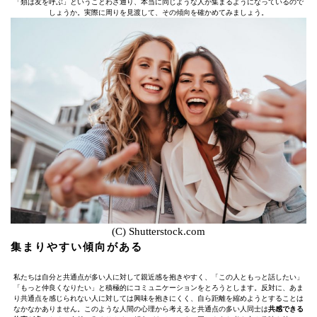
「類は友を呼ぶ」ということわざ通り、本当に同じような人が集まるようになっているので
しょうか。実際に周りを見渡して、その傾向を確かめてみましょう。
(C) Shutterstock.com
集まりやすい傾向がある
私たちは自分と共通点が多い人に対して親近感を抱きやすく、「この人ともっと話したい」
「もっと仲良くなりたい」と積極的にコミュニケーションをとろうとします。反対に、あま
り共通点を感じられない人に対しては興味を抱きにくく、自ら距離を縮めようとすることは
なかなかありません。このような人間の心理から考えると共通点の多い人同士は
共感できる