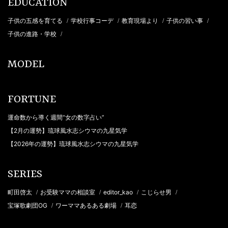
EDUCATION
子供の五感を育てる
学校行事コーデ
教育現場より
子供の習い事
/
/
/
/
子供の進路・学校
/
MODEL
FORTUNE
運命数から導く週間“女の数字占い”
【2月の運勢】琉球風水志シウマの九星気学
【2026年の運勢】琉球風水志シウマの九星気学
SERIES
町田啓太
お受験ママの相談室
editor_kao
こじらせ男
/
/
/
/
宝塚歌劇団OG
ワーママあるある劇場
耳恋
/
/