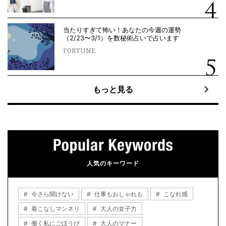
当たりすぎて怖い！あなたの今週の運勢
（2/23〜3/1）を数秘術占いで占います
FORTUNE
もっと見る
人気のキーワード
今さら聞けない
仕事もおしゃれも
こなれ感
着こなしマンネリ
大人の女子力
働く私にごほうび
大人のマナー