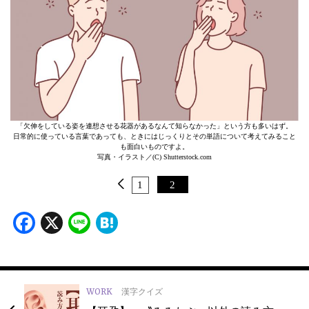
「欠伸をしている姿を連想させる花器があるなんて知らなかった」という方も多いはず。
日常的に使っている言葉であっても、ときにはじっくりとその単語について考えてみること
も面白いものですよ。
写真・イラスト／(C) Shutterstock.com
1
2
Facebook
X
Line
Hatena
WORK
漢字クイズ