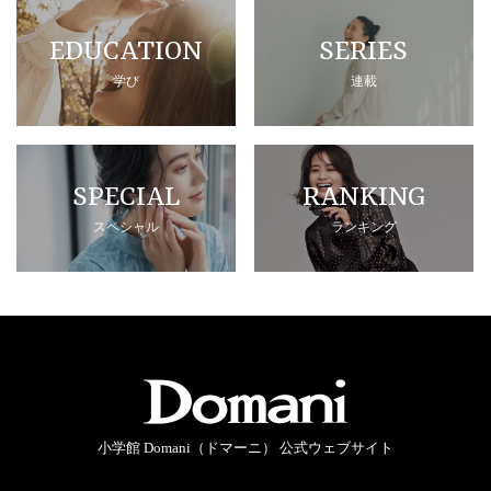
EDUCATION
SERIES
学び
連載
SPECIAL
RANKING
スペシャル
ランキング
小学館 Domani（ドマーニ） 公式ウェブサイト