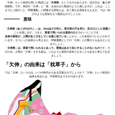
「欠伸」という単語を用いた熟語には「
欠伸形
」というものもあります。読み方は「
あくび
のがた
」です。単語の「欠伸」と「形」を合わせた熟語のように感じますが、これは、ここ
までにご紹介した「呼吸運動」に関連する意味とは、全く異なる意味をもちます。では一体
どのような意味をもつ熟語なのでしょうか。
意味
「
欠伸形（あくびのがた）」は、50cmほどの竹に、長方形の穴を空け、生け口とした花器
の
ことを指します。つまり、
茶道で用いられる道具のひとつ
ということです。
全体の形状が、人間があくびをしている姿に似ている
ことから、この名前がついたとされて
います。そういった由来から考えると、呼吸運動としての「欠伸」との繋がりもあるといえ
るでしょう。
「
欠伸形」は、茶道で用いられるとあって、普段はあまり目にすることのないもの
です。そ
のため、人間が「欠伸」をする姿は、このように道具の名前となることもあると覚えておき
ましょう。
「欠伸」の由来は「枕草子」から
では「欠伸」というのは、いつの時代からある言葉なのでしょうか？「欠伸」という単語の
由来を知るには、平安時代までさかのぼります。