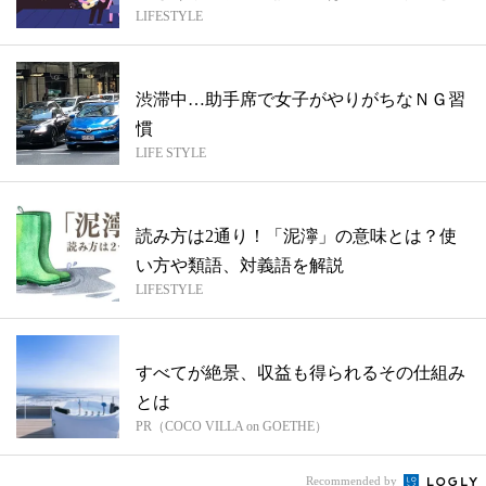
LIFESTYLE
違い...
渋滞中…助手席で女子がやりがちなＮＧ習
慣
LIFE STYLE
読み方は2通り！「泥濘」の意味とは？使
い方や類語、対義語を解説
LIFESTYLE
すべてが絶景、収益も得られるその仕組み
とは
PR（COCO VILLA on GOETHE）
Recommended by