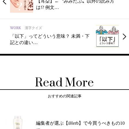
【耳朶】←〝みみたぶ〟以外の読み方
は!? 例文…
WORK
漢字クイズ
「以下」ってどういう意味？ 未満・下
記との違い…
Read More
おすすめの関連記事
編集者が選ぶ【iHerb】で今買うべきもの10