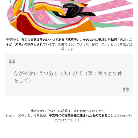
平安時代、有名な
古典文学のひとつである『枕草子』。そのなかに登場した動詞「欠ぶ」こ
そが「欠伸」の由来
とされています。同書では以下のような一節に「欠ぶ」という単語が登
場します。
ながやかにうつあく（欠）びて（訳：長々と欠伸
をして）
残念ながら「欠び」の語源は、未だわかっていません。
しかし「欠伸」という単語が、
平安時代の言葉を基に生まれたものである
ことはおわかりい
ただけたでしょう。