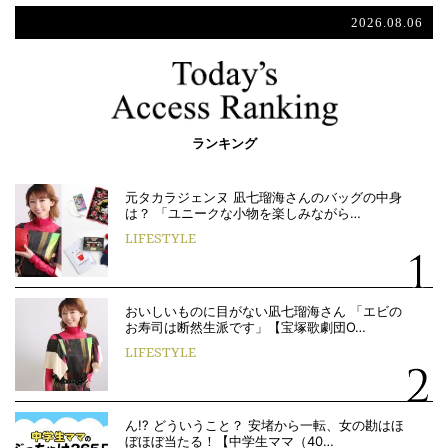
2026.08.06
ランキング
元タカラジェンヌ 凪七瑠海さんのバッグの中身
は？ 「ユニークな小物を楽しみながら…
LIFESTYLE
おいしいものに目がない凪七瑠海さん 「エビの
お寿司は断然生派です」【宝塚歌劇団O…
LIFESTYLE
ん!? どういうこと？ 安堵から一転、女の勘はほ
ぼほぼ当たる！【中学生ママ（40…