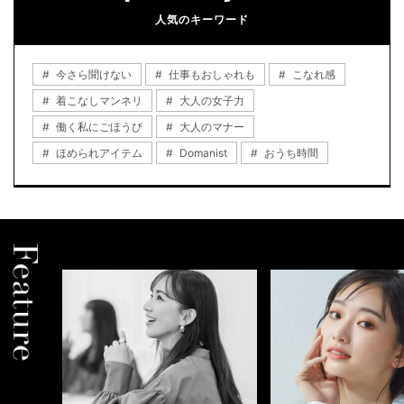
人気のキーワード
今さら聞けない
仕事もおしゃれも
こなれ感
着こなしマンネリ
大人の女子力
働く私にごほうび
大人のマナー
ほめられアイテム
Domanist
おうち時間