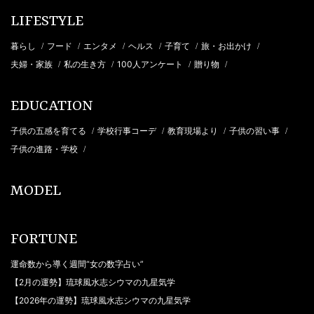
LIFESTYLE
暮らし
フード
エンタメ
ヘルス
子育て
旅・お出かけ
/
/
/
/
/
/
夫婦・家族
私の生き方
100人アンケート
贈り物
/
/
/
/
EDUCATION
子供の五感を育てる
学校行事コーデ
教育現場より
子供の習い事
/
/
/
/
子供の進路・学校
/
MODEL
FORTUNE
運命数から導く週間“女の数字占い”
【2月の運勢】琉球風水志シウマの九星気学
【2026年の運勢】琉球風水志シウマの九星気学