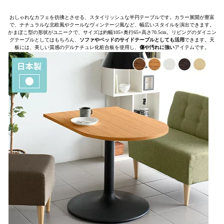
おしゃれなカフェを彷彿とさせる、スタイリッシュな半円テーブルです。カラー展開が豊富
で、ナチュラルな北欧風やクールなヴィンテージ風など、幅広いスタイルを演出できます。
かまぼこ型の形状がユニークで、サイズは約幅105×奥行65×高さ70.5cm。リビングのダイニン
グテーブルとしてはもちろん、
ソファやベッドのサイドテーブルとしても活用
できます。天
板には、美しい質感のデルナチュレ化粧合板を使用し、
傷や汚れに強い
アイテムです。