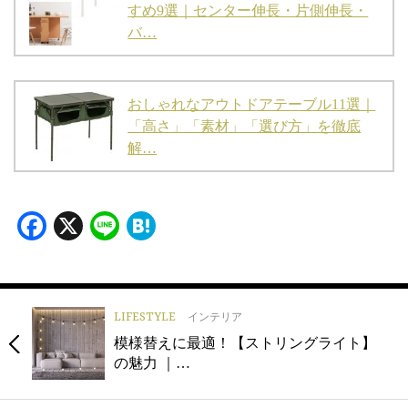
すめ9選｜センター伸長・片側伸長・
バ…
おしゃれなアウトドアテーブル11選｜
「高さ」「素材」「選び方」を徹底
解…
Facebook
X
Line
Hatena
LIFESTYLE
インテリア
模様替えに最適！【ストリングライト】
の魅力 ｜…