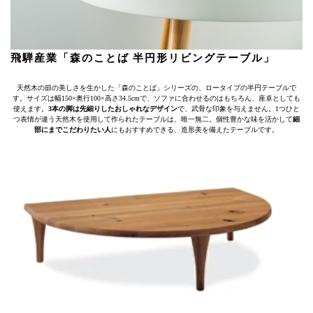
飛騨産業「森のことば 半円形リビングテーブル」
天然木の節の美しさを生かした「森のことば」シリーズの、ロータイプの半円テーブルで
す。サイズは幅150×奥行100×高さ34.5cmで、ソファに合わせるのはもちろん、座卓としても
使えます。
3本の脚は先細りしたおしゃれなデザイン
で、武骨な印象を与えません。1つひと
つ表情が違う天然木を使用して作られたテーブルは、唯一無二。個性豊かな味を活かして
細
部にまでこだわりたい人
にもおすすめできる、造形美を備えたテーブルです。