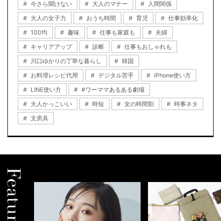
今さら聞けない
大人のマナー
人間関係
大人の女子力
おうち時間
育児
仕事効率化
100均
趣味
仕事も家庭も
夫婦
キャリアアップ
診断
仕事もおしゃれも
川口ゆかりの丁寧な暮らし
韓国
お料理レシピ代用
デジタル苦手
iPhone使い方
LINE使い方
#ワーママあるある劇場
大人かっこいい
時短
女の時間割
時事ネタ
文房具