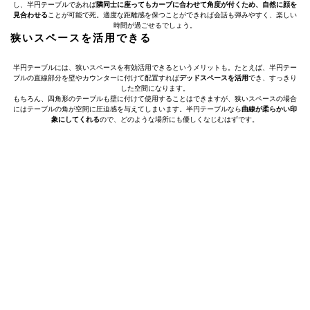
し、半円テーブルであれば
隣同士に座ってもカーブに合わせて角度が付くため、自然に顔を
見合わせる
ことが可能で死。適度な距離感を保つことができれば会話も弾みやすく、楽しい
時間が過ごせるでしょう。
狭いスペースを活用できる
半円テーブルには、狭いスペースを有効活用できるというメリットも。たとえば、半円テー
ブルの直線部分を壁やカウンターに付けて配置すれば
デッドスペースを活用
でき、すっきり
した空間になります。
もちろん、四角形のテーブルも壁に付けて使用することはできますが、狭いスペースの場合
にはテーブルの角が空間に圧迫感を与えてしまいます。半円テーブルなら
曲線が柔らかい印
象にしてくれる
ので、どのような場所にも優しくなじむはずです。