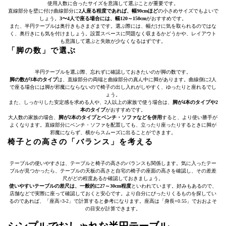
使用人数に合ったサイズを意識して選ぶことが重要です。
直線部分を壁に付け曲線部分に
2人座る程度であれば、幅90cmほど
の小さめサイズでもよいで
しょう。
3〜4人で座る場合には、幅120～150cm
がおすすめです。
また、半円テーブルは奥行きもさまざまです。選ぶ際には、幅だけに気を取られるのではな
く、奥行きにも気を付けましょう。設置スペースに問題なく収まるかどうかや、レイアウト
も意識して選ぶと失敗が少なくなるはずです。
「脚の数」で選ぶ
半円テーブルを選ぶ際、忘れずに確認しておきたいのが脚の数です。
脚の数が3本のタイプ
は、直線部分の両端と曲線部分の真ん中に脚があります。曲線側に2人
で座る場合には脚が邪魔にならないので椅子の出し入れがしやすく、ゆったりと座れるでし
ょう。
また、しっかりした安定感を求める人や、2人以上の家族で使う場合は、
脚が4本のタイプや2
本のタイプ
がおすすめです。
大人数の家族の場合、
脚が2本のタイプとベンチ・ソファなどを併用
すると、より使い勝手が
よくなります。直線部分にベンチ・ソファを配置しても、立ったり座ったりするときに脚が
邪魔にならず、横からスムーズに出ることができます。
椅子との高さの「バランス」を考える
テーブルの使いやすさは、テーブルと椅子の高さのバランスも関係します。気に入ったテー
ブルが見つかったら、テーブルの天板の高さと自宅の椅子の座面の高さを確認し、その差差
尺がどの程度あるか確認しておきましょう。
使いやすいテーブルの差尺は、一般的に27～30cm程度
といわれています。好みもあるので、
店舗などで実際に座って確認しておくと安心です。より自分にぴったりくるものを探してい
るのであれば、「座高÷3-2」で計算すると参考になります。座高は「身長×0.55」でおおよそ
の目安が計算できます。
シンプルでおしゃれな半円テーブル