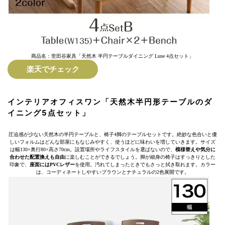
商品名：世田谷家具「天然木 半円テーブルダイニング Lune 4点セット」
楽天でチェック
インテリアオフィスワン「天然木半円形テーブルのダ
イニング5点セット」
圧迫感が少ない天然木の半円テーブルと、椅子4脚のテーブルセットです。絶妙な色合いと優
しいフォルムはどんな部屋にもなじみやすく、使うほどに味わいを増していきます。サイズ
は幅130×奥行80×高さ70cm。設置場所やライフスタイルを選ばないので、
模様替えや気分に
合わせた配置換えも自由
に楽しむことができるでしょう。脚が細身の椅子はすっきりとした
印象で、
座面にはPVCレザー
を使用。汚れてしまったときでもさっと拭き取れます。カラー
は、コーディネートしやすいブラウンとナチュラルの2色展開です。