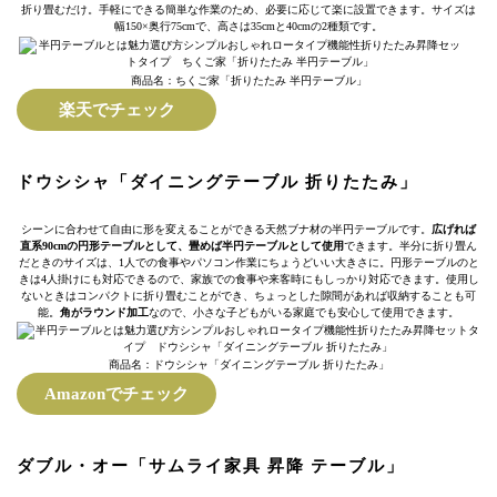
折り畳むだけ。手軽にできる簡単な作業のため、必要に応じて楽に設置できます。サイズは
幅150×奥行75cmで、高さは35cmと40cmの2種類です。
商品名：ちくご家「折りたたみ 半円テーブル」
楽天でチェック
ドウシシャ「ダイニングテーブル 折りたたみ」
シーンに合わせて自由に形を変えることができる天然ブナ材の半円テーブルです。
広げれば
直系90cmの円形テーブルとして、畳めば半円テーブルとして使用
できます。半分に折り畳ん
だときのサイズは、1人での食事やパソコン作業にちょうどいい大きさに。円形テーブルのと
きは4人掛けにも対応できるので、家族での食事や来客時にもしっかり対応できます。使用し
ないときはコンパクトに折り畳むことができ、ちょっとした隙間があれば収納することも可
能。
角がラウンド加工
なので、小さな子どもがいる家庭でも安心して使用できます。
商品名：ドウシシャ「ダイニングテーブル 折りたたみ」
Amazonでチェック
ダブル・オー「サムライ家具 昇降 テーブル」