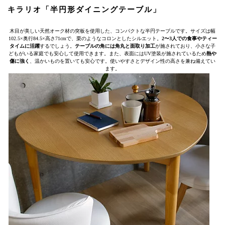
キラリオ「半円形ダイニングテーブル」
木目が美しい天然オーク材の突板を使用した、コンパクトな半円テーブルです。サイズは幅
102.5×奥行84.5×高さ71cmで、栗のようなコロンとしたシルエット。
2〜3人での食事やティー
タイムに活躍
するでしょう。
テーブルの角には角丸と面取り加工
が施されており、小さな子
どもがいる家庭でも安心して使用できます。また、表面にはUV塗装が施されているため
熱や
傷に強く
、温かいものを置いても安心です。使いやすさとデザイン性の高さを兼ね備えてい
ます。