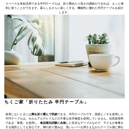
スペースを有効活用できる半円テーブルは、折り畳めたり高さの調節ができれば、もっと便
利に使うことができます。暮らしをさらに楽しくする、機能性に優れた半円テーブルを紹介
します。
ちくご家「折りたたみ 半円テーブル」
使用しないときには
脚を折り畳んで収納
できる、半円テーブルです。国産ヒノキを使用した
半円テーブルは、ホルムアルデヒドなどの不要な化学物質を使用していません。自然派塗料
である「春風」を使用し、
食品衛生試験に合格
した安全なテーブルなので、子どもが食事を
する場所としても安心です。脚の折り畳みは、黒いレバーを押さえながらテーブル側に脚を