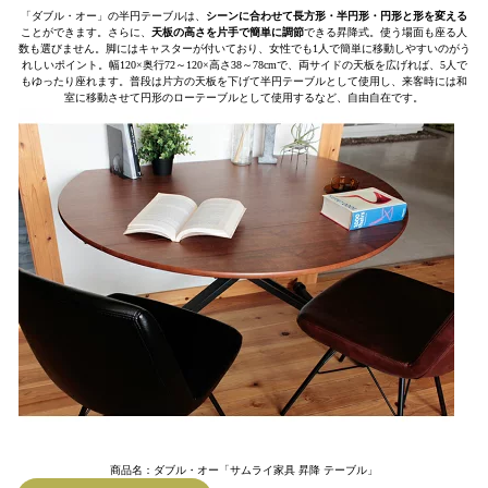
「ダブル・オー」の半円テーブルは、
シーンに合わせて長方形・半円形・円形と形を変える
ことができます。さらに、
天板の高さを片手で簡単に調節
できる昇降式。使う場面も座る人
数も選びません。脚にはキャスターが付いており、女性でも1人で簡単に移動しやすいのがう
れしいポイント。幅120×奥行72～120×高さ38～78cmで、両サイドの天板を広げれば、5人で
もゆったり座れます。普段は片方の天板を下げて半円テーブルとして使用し、来客時には和
室に移動させて円形のローテーブルとして使用するなど、自由自在です。
商品名：ダブル・オー「サムライ家具 昇降 テーブル」