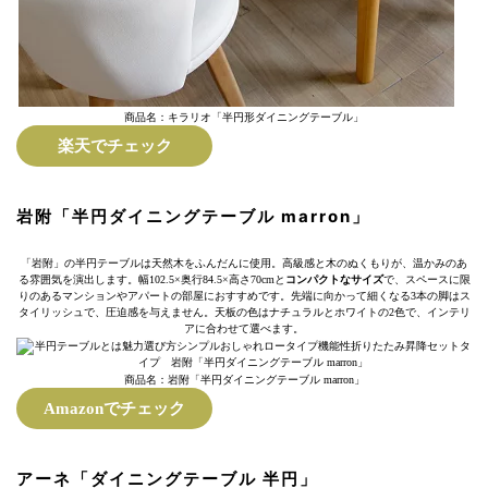
商品名：キラリオ「半円形ダイニングテーブル」
楽天でチェック
岩附「半円ダイニングテーブル marron」
「岩附」の半円テーブルは天然木をふんだんに使用。高級感と木のぬくもりが、温かみのあ
る雰囲気を演出します。幅102.5×奥行84.5×高さ70cmと
コンパクトなサイズ
で、スペースに限
りのあるマンションやアパートの部屋におすすめです。先端に向かって細くなる3本の脚はス
タイリッシュで、圧迫感を与えません。天板の色はナチュラルとホワイトの2色で、インテリ
アに合わせて選べます。
商品名：岩附「半円ダイニングテーブル marron」
Amazonでチェック
アーネ「ダイニングテーブル 半円」