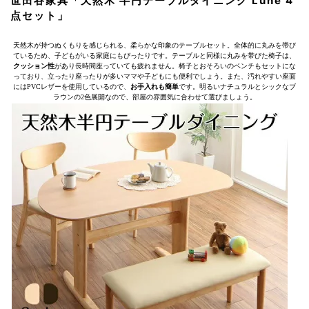
世田谷家具「天然木 半円テーブルダイニング Lune 4
点セット」
天然木が持つぬくもりを感じられる、柔らかな印象のテーブルセット。全体的に丸みを帯び
ているため、子どもがいる家庭にもぴったりです。テーブルと同様に丸みを帯びた椅子は、
クッション性
があり長時間座っていても疲れません。椅子とおそろいのベンチもセットにな
っており、立ったり座ったりが多いママや子どもにも便利でしょう。また、汚れやすい座面
にはPVCレザーを使用しているので、
お手入れも簡単
です。明るいナチュラルとシックなブ
ラウンの2色展開なので、部屋の雰囲気に合わせて選びましょう。