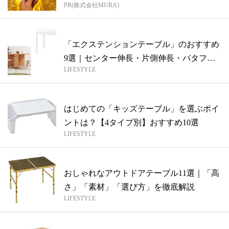
PR(株式会社MURA)
方...
「エクステンションテーブル」のおすすめ
9選｜センター伸長・片側伸長・バタフラ
LIFESTYLE
イタ...
はじめての「キッズテーブル」を選ぶポイ
ントは？【4タイプ別】おすすめ10選
LIFESTYLE
おしゃれなアウトドアテーブル11選｜「高
さ」「素材」「選び方」を徹底解説
LIFESTYLE