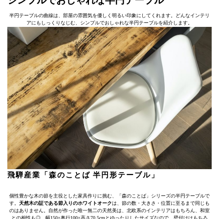
半円テーブルの曲線は、部屋の雰囲気を優しく明るい印象にしてくれます。どんなインテリ
アにもしっくりなじむ、シンプルでおしゃれな半円テーブルを紹介します。
飛騨産業「森のことば 半円形テーブル」
個性豊かな木の節を主役とした家具作りに挑む、「森のことば」シリーズの半円テーブルで
す。
天然木の証である節入りのホワイトオーク
は、節の数・大きさ・位置に至るまで同じも
のはありません。自然が作った唯一無二の天然美は、北欧系のインテリアはもちろん、和室
との相性も◎。幅150×奥行100×高さ70.5cmとゆったりしたサイズなので、壁付けはもちろ