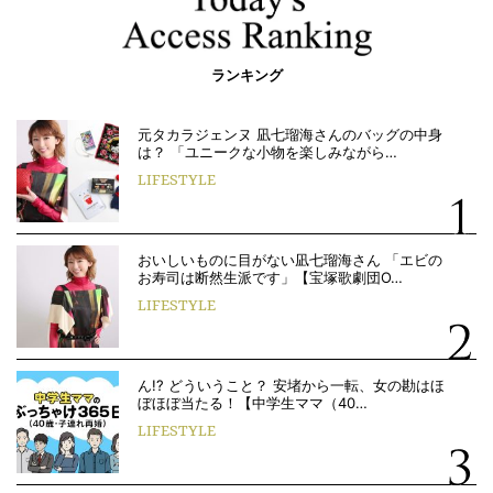
ランキング
元タカラジェンヌ 凪七瑠海さんのバッグの中身
は？ 「ユニークな小物を楽しみながら…
LIFESTYLE
おいしいものに目がない凪七瑠海さん 「エビの
お寿司は断然生派です」【宝塚歌劇団O…
LIFESTYLE
ん!? どういうこと？ 安堵から一転、女の勘はほ
ぼほぼ当たる！【中学生ママ（40…
LIFESTYLE