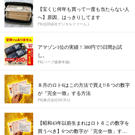
【宝くじ何年も買って一度も当たらない人
へ】原因、はっきりしてます
PR(合同会社デジタルファーム )
アマゾン1位の実績！380円で5日間お試
し。
PR(ハーブ健康本舗)
８月のロト6はこの方法で買え!!６つの数字
が『完全一致』する方法
PR(株式会社MURA)
【昭和43年以前生まれはロト６この数字を
買うべき】6つの数字が「完全一致」する