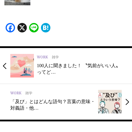
Facebook
X
Line
Hatena
WORK
雑学
100人に聞きました！ 〝気前がいい人〟
ってど…
WORK
雑学
「及び」とはどんな語句？言葉の意味・
対義語・他…