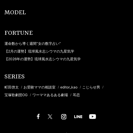
MODEL
FORTUNE
運命数から導く週間“女の数字占い”
【2月の運勢】琉球風水志シウマの九星気学
【2026年の運勢】琉球風水志シウマの九星気学
SERIES
町田啓太
お受験ママの相談室
editor_kao
こじらせ男
/
/
/
/
宝塚歌劇団OG
ワーママあるある劇場
耳恋
/
/