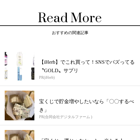
Read More
おすすめの関連記事
【iHerb】でこれ買って！SNSでバズってる
〝GOLD〟サプリ
PR(iHerb)
宝くじで貯金増やしたいなら「〇〇するべ
き」
PR(合同会社デジタルファーム )