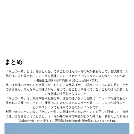
まとめ
「氷山の一角」とは、好ましくないできごとのほんの一部のみが表面化している状態で、大
部分はいまだ隠されていることを意味します。ネガティブなニュアンスを含んでいるため、
一般的には悪い意味で使われることが多いです。
氷山は全体の7分の1しか水面に出ておらず、大部分は水中に隠れていてその姿を見ることが
できません。そんな氷山の様子から、見えていることより見えていないことのほうが多いと
いう意味の慣用句となりました。
「氷山の一角」は、政治問題や犯罪行為、災害の様子を伝える際に、ニュース報道でもよく
使われる言葉です。一方で、仕事上のミスやシステムエラーが発生してしまった場合など、
ビジネスシーンでも活用できるのがポイントです。
利用できるシーンの多い「氷山の一角」の意味や使い方のポイントを正しく理解して、自然
に使いこなせるようにしましょう！何か身の回りで問題が起きた時にも、表面化した部分は
「氷山の一角」だと捉えて、再発防止のための対策が取れるといいですね。