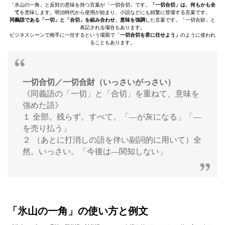
「氷山の一角」と反対の意味を持つ言葉が「一切合切」です。
「一切合切」は、何もかも全
て
を意味します。明治時代から使用が始まり、小説などにも頻繁に登場する言葉です。
同義語である「一切」と「合切」を組み合わせ、意味を強調
した言葉です。「一切合財」と
表記される場合もあります。
ビジネスシーンで相手に一任するという場面で「
一切合切を君に任せよう」
のように使われ
ることもあります。
一切合切／一切合財（いっさいがっさい）
《同義語の「一切」と「合切」を重ねて、意味を
強めた語》
１ 全部。残らず。すべて。「—が灰になる」「—
を売り払う」
２ （あとに打消しの語を伴い副詞的に用いて）全
然。いっさい。「今後は—関知しない」
「氷山の一角」の使い方と例文