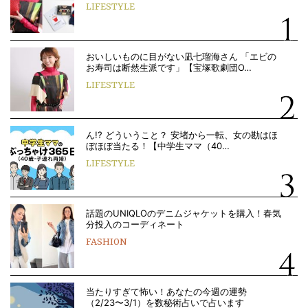
LIFESTYLE
おいしいものに目がない凪七瑠海さん 「エビの
お寿司は断然生派です」【宝塚歌劇団O…
LIFESTYLE
ん!? どういうこと？ 安堵から一転、女の勘はほ
ぼほぼ当たる！【中学生ママ（40…
LIFESTYLE
話題のUNIQLOのデニムジャケットを購入！春気
分投入のコーディネート
FASHION
当たりすぎて怖い！あなたの今週の運勢
（2/23〜3/1）を数秘術占いで占います