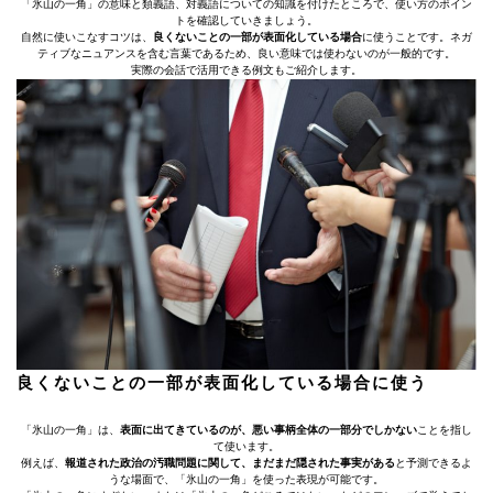
「氷山の一角」の意味と類義語、対義語についての知識を付けたところで、使い方のポイン
トを確認していきましょう。
自然に使いこなすコツは、
良くないことの一部が表面化している場合
に使うことです。ネガ
ティブなニュアンスを含む言葉であるため、良い意味では使わないのが一般的です。
実際の会話で活用できる例文もご紹介します。
良くないことの一部が表面化している場合に使う
「氷山の一角」は、
表面に出てきているのが、悪い事柄全体の一部分でしかない
ことを指し
て使います。
例えば、
報道された政治の汚職問題に関して、まだまだ隠された事実がある
と予測できるよ
うな場面で、「氷山の一角」を使った表現が可能です。