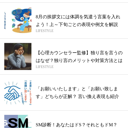
8月の挨拶文には体調を気遣う言葉を入れ
よう！上～下旬ごとの表現や例文を解説
LIFESTYLE
【心理カウンセラー監修】独り言を言うの
はなぜ？独り言のメリットや対策方法とは
LIFESTYLE
「お願いいたします」と「お願い致しま
す」どちらが正解？ 言い換え表現も紹介
SM診断！あなたはドS？それともドM？