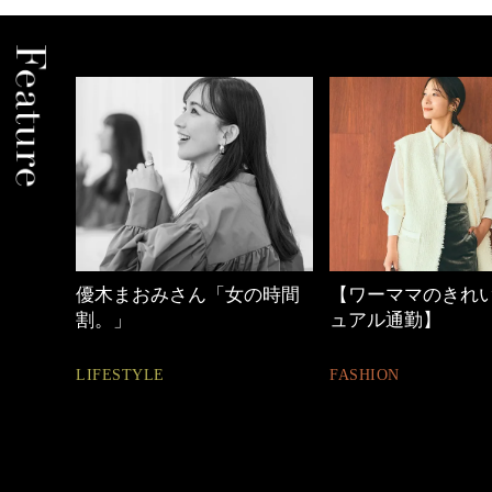
の時間
【ワーママのきれいめカジ
心地よくいられる
ュアル通勤】
とは
FASHION
FASHION