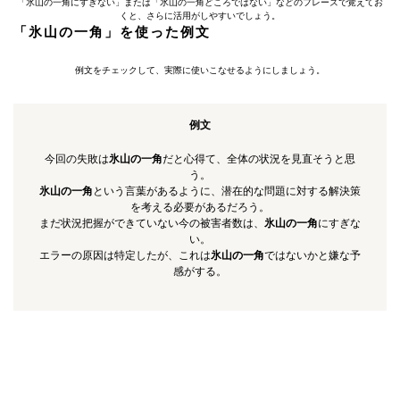
「氷山の一角にすぎない」または「氷山の一角どころではない」などのフレーズで覚えてお
くと、さらに活用がしやすいでしょう。
「氷山の一角」を使った例文
例文をチェックして、実際に使いこなせるようにしましょう。
例文
今回の失敗は
氷山の一角
だと心得て、全体の状況を見直そうと思
う。
氷山の一角
という言葉があるように、潜在的な問題に対する解決策
を考える必要があるだろう。
まだ状況把握ができていない今の被害者数は、
氷山の一角
にすぎな
い。
エラーの原因は特定したが、これは
氷山の一角
ではないかと嫌な予
感がする。