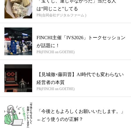
「宝くじ、運じゃなかった」当たる人
は“同じこと”してる
PR(合同会社デジタルファーム )
FINCHI主催「IVS2026」トークセッション
が話題に！
PR(FINCHI on GOETHE)
【見城徹×藤田晋】AI時代でも変わらない
経営者の本質
PR(FINCHI on GOETHE)
「今後ともよろしくお願いいたします。」
←どう使うのが正解？