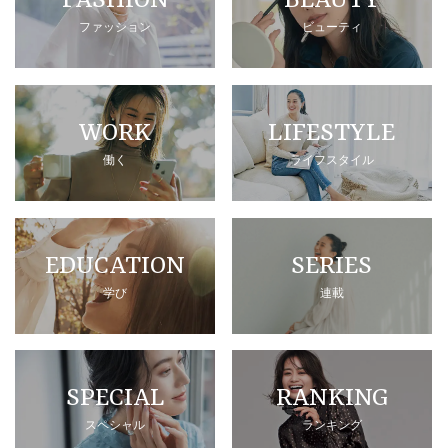
FASHION
BEAUTY
ファッション
ビューティ
WORK
LIFESTYLE
働く
ライフスタイル
EDUCATION
SERIES
学び
連載
SPECIAL
RANKING
スペシャル
ランキング