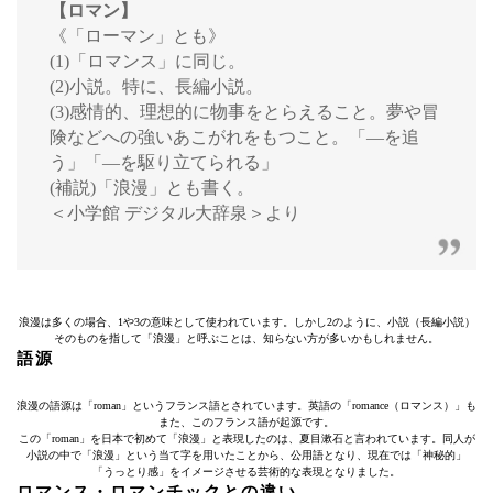
【ロマン】
《「ローマン」とも》
(1)「ロマンス」に同じ。
(2)小説。特に、長編小説。
(3)感情的、理想的に物事をとらえること。夢や冒
険などへの強いあこがれをもつこと。「―を追
う」「―を駆り立てられる」
(補説)「浪漫」とも書く。
＜小学館 デジタル大辞泉＞より
浪漫は多くの場合、1や3の意味として使われています。しかし2のように、小説（長編小説）
そのものを指して「浪漫」と呼ぶことは、知らない方が多いかもしれません。
語源
浪漫の語源は「roman」というフランス語とされています。英語の「romance（ロマンス）」も
また、このフランス語が起源です。
この「roman」を日本で初めて「浪漫」と表現したのは、夏目漱石と言われています。同人が
小説の中で「浪漫」という当て字を用いたことから、公用語となり、現在では「神秘的」
「うっとり感」をイメージさせる芸術的な表現となりました。
ロマンス・ロマンチックとの違い