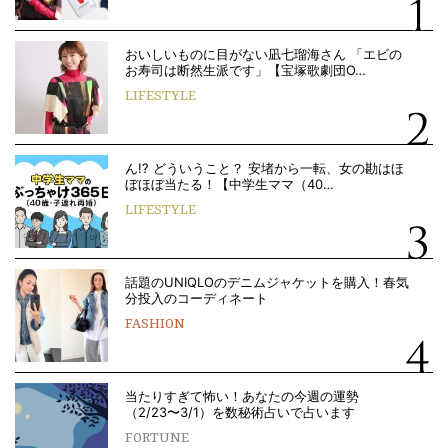
おいしいものに目がない凪七瑠海さん 「エビの
お寿司は断然生派です」【宝塚歌劇団O…
LIFESTYLE
ん!? どういうこと？ 安堵から一転、女の勘はほ
ぼほぼ当たる！【中学生ママ（40…
LIFESTYLE
話題のUNIQLOのデニムジャケットを購入！春気
分投入のコーディネート
FASHION
当たりすぎて怖い！あなたの今週の運勢
（2/23〜3/1）を数秘術占いで占います
FORTUNE