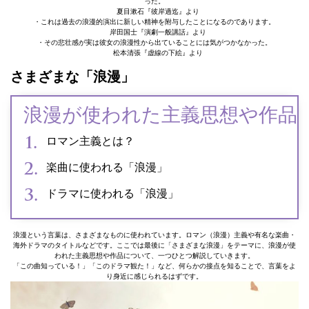
った。
夏目漱石『彼岸過迄』より
・これは過去の浪漫的演出に新しい精神を附与したことになるのであります。
岸田国士『演劇一般講話』より
・その悲壮感が実は彼女の浪漫性から出ていることには気がつかなかった。
松本清張『虚線の下絵』より
さまざまな「浪漫」
浪漫が使われた主義思想や作品
ロマン主義とは？
楽曲に使われる「浪漫」
ドラマに使われる「浪漫」
浪漫という言葉は、さまざまなものに使われています。ロマン（浪漫）主義や有名な楽曲・
海外ドラマのタイトルなどです。ここでは最後に「さまざまな浪漫」をテーマに、浪漫が使
われた主義思想や作品について、一つひとつ解説していきます。
「この曲知っている！」「このドラマ観た！」など、何らかの接点を知ることで、言葉をよ
り身近に感じられるはずです。