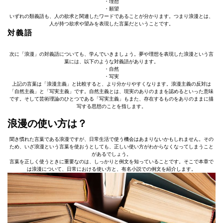
・理想
・願望
いずれの類義語も、人の欲求と関連したワードであることが分かります。つまり浪漫とは、
人が持つ欲求や望みを表現した言葉だということです。
対義語
次に「浪漫」の対義語についても、学んでいきましょう。夢や理想を表現した浪漫という言
葉には、以下のような対義語があります。
・自然
・写実
上記の言葉は「浪漫主義」と比較すると、より分かりやすくなります。浪漫主義の反対は
「自然主義」と「写実主義」です。自然主義とは、現実のありのままを認めるといった意味
です。そして芸術理論のひとつである「写実主義」もまた、存在するものをありのままに描
写する思想のことを指します。
浪漫の使い方は？
聞き慣れた言葉である浪漫ですが、日常生活で使う機会はあまりないかもしれません。その
ため、いざ浪漫という言葉を使おうとしても、正しい使い方がわからなくなってしまうこと
があるでしょう。
言葉を正しく使うときに重要なのは、しっかりと例文を知っていることです。そこで本章で
は浪漫について、日常における使い方と、有名小説での例文を紹介します。