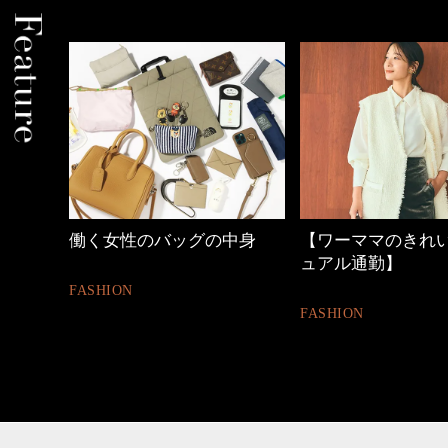
中身
【ワーママのきれいめカジ
40代の小顔メイク
ュアル通勤】
BEAUTY
FASHION