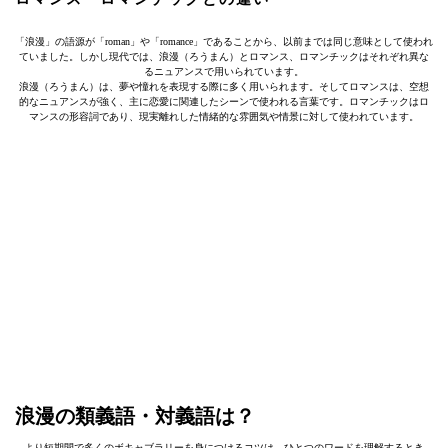
「浪漫」の語源が「roman」や「romance」であることから、以前までは同じ意味として使われ
ていました。しかし現代では、浪漫（ろうまん）とロマンス、ロマンチックはそれぞれ異な
るニュアンスで用いられています。
浪漫（ろうまん）は、夢や憧れを表現する際に多く用いられます。そしてロマンスは、空想
的なニュアンスが強く、主に恋愛に関連したシーンで使われる言葉です。ロマンチックはロ
マンスの形容詞であり、現実離れした情緒的な雰囲気や情景に対して使われています。
浪漫の類義語・対義語は？
より短期間で多くのボキャブラリーを身につけるコツは、ひとつのワードを理解するとき