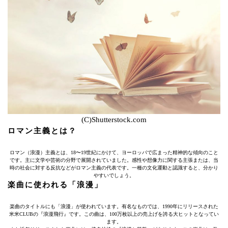
(C)Shutterstock.com
ロマン主義とは？
ロマン（浪漫）主義とは、18〜19世紀にかけて、ヨーロッパで広まった精神的な傾向のこと
です。主に文学や芸術の分野で展開されていました。感性や想像力に関する主張または、当
時の社会に対する反抗などがロマン主義の代表です。一種の文化運動と認識すると、分かり
やすいでしょう。
楽曲に使われる「浪漫」
楽曲のタイトルにも「浪漫」が使われています。有名なものでは、1990年にリリースされた
米米CLUBの『浪漫飛行』です。この曲は、100万枚以上の売上げを誇る大ヒットとなってい
ます。