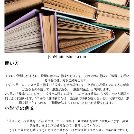
(C)Shutterstock.com
使い方
すでにご説明したように、浪漫には3つの意味があります。それぞれの意味で「浪漫」を用い
る場合の使い方をご紹介します。
まず1つ目、ロマンスと同じ意味で「浪漫」を使う場合です。空想的な恋愛やそのような傾向
があるものを指して「浪漫がある」「浪漫の類だ」と表現します。
2つ目の「長編小説」を指して浪漫と表現する場合。このときは通常の「小説」という単語と
同じように使います。3つ目の「感情的または、理想的に物事を捉える」という意味では「浪
漫を駆り立てられる」「浪漫が詰まっている」といった表現をします。
小説での例文
「浪漫」という言葉を、小説内で使っている作家は、夏目漱石を筆頭に複数人います。具体
的な使い方は以下の通りなので、参考にしてください。
・そうして両方とも嘘（うそ）と信じて疑わないほど浪漫斯（ロマンス）に縁の遠い女であ