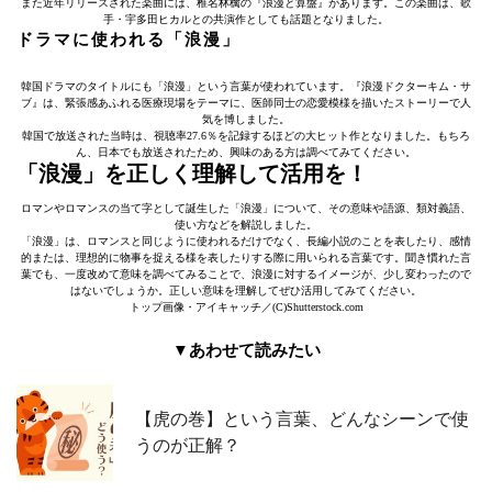
また近年リリースされた楽曲には、椎名林檎の『浪漫と算盤』があります。この楽曲は、歌
手・宇多田ヒカルとの共演作としても話題となりました。
ドラマに使われる「浪漫」
韓国ドラマのタイトルにも「浪漫」という言葉が使われています。『浪漫ドクターキム・サ
ブ』は、緊張感あふれる医療現場をテーマに、医師同士の恋愛模様を描いたストーリーで人
気を博しました。
韓国で放送された当時は、視聴率27.6％を記録するほどの大ヒット作となりました。もちろ
ん、日本でも放送されたため、興味のある方は調べてみてください。
「浪漫」を正しく理解して活用を！
ロマンやロマンスの当て字として誕生した「浪漫」について、その意味や語源、類対義語、
使い方などを解説しました。
「浪漫」は、ロマンスと同じように使われるだけでなく、長編小説のことを表したり、感情
的または、理想的に物事を捉える様を表したりする際に用いられる言葉です。聞き慣れた言
葉でも、一度改めて意味を調べてみることで、浪漫に対するイメージが、少し変わったので
はないでしょうか。正しい意味を理解してぜひ活用してみてください。
トップ画像・アイキャッチ／(C)Shutterstock.com
▼あわせて読みたい
【虎の巻】という言葉、どんなシーンで使
うのが正解？