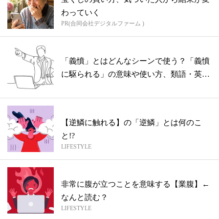
わっていく
PR(合同会社デジタルファーム )
「義憤」とはどんなシーンで使う？「義憤
に駆られる」の意味や使い方、類語・英語
まで...
【逆鱗に触れる】の「逆鱗」とは何のこ
と!?
LIFESTYLE
非常に腹が立つことを意味する【業腹】←
なんと読む？
LIFESTYLE