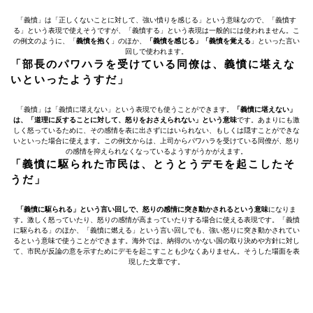
「義憤」は「正しくないことに対して、強い憤りを感じる」という意味なので、「義憤す
る」という表現で使えそうですが、「義憤する」という表現は一般的には使われません。こ
の例文のように、「
義憤を抱く
」のほか、
「義憤を感じる」「義憤を覚える
」といった言い
回しで使われます。
「部長のパワハラを受けている同僚は、義憤に堪えな
いといったようすだ」
「義憤」は「義憤に堪えない」という表現でも使うことができます。
「義憤に堪えない」
は、「道理に反することに対して、怒りをおさえられない」という意味
です。あまりにも激
しく怒っているために、その感情を表に出さずにはいられない、もしくは隠すことができな
いといった場合に使えます。この例文からは、上司からパワハラを受けている同僚が、怒り
の感情を抑えられなくなっているようすがうかがえます。
「義憤に駆られた市民は、とうとうデモを起こしたそ
うだ」
「義憤に駆られる」という言い回しで、怒りの感情に突き動かされるという意味
になりま
す。激しく怒っていたり、怒りの感情が高まっていたりする場合に使える表現です。「義憤
に駆られる」のほか、「義憤に燃える」という言い回しでも、強い怒りに突き動かされてい
るという意味で使うことができます。海外では、納得のいかない国の取り決めや方針に対し
て、市民が反論の意を示すためにデモを起こすことも少なくありません。そうした場面を表
現した文章です。