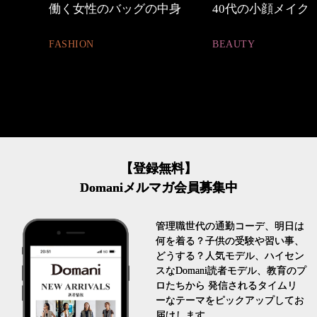
中身
40代の小顔メイク
優木まおみさん「
割。」
BEAUTY
LIFESTYLE
【登録無料】
Domaniメルマガ会員募集中
管理職世代の通勤コーデ、明日は
何を着る？子供の受験や習い事、
どうする？人気モデル、ハイセン
スなDomani読者モデル、教育のプ
ロたちから 発信されるタイムリ
ーなテーマをピックアップしてお
届けします。