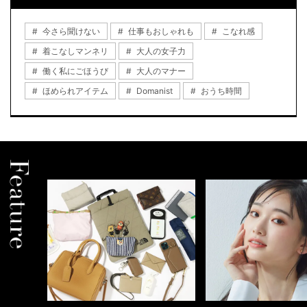
今さら聞けない
仕事もおしゃれも
こなれ感
着こなしマンネリ
大人の女子力
働く私にごほうび
大人のマナー
ほめられアイテム
Domanist
おうち時間