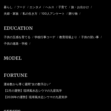
暮らし
フード
エンタメ
ヘルス
子育て
旅・お出かけ
/
/
/
/
/
/
夫婦・家族
私の生き方
100人アンケート
贈り物
/
/
/
/
EDUCATION
子供の五感を育てる
学校行事コーデ
教育現場より
子供の習い事
/
/
/
/
子供の進路・学校
/
MODEL
FORTUNE
運命数から導く週間“女の数字占い”
【2月の運勢】琉球風水志シウマの九星気学
【2026年の運勢】琉球風水志シウマの九星気学