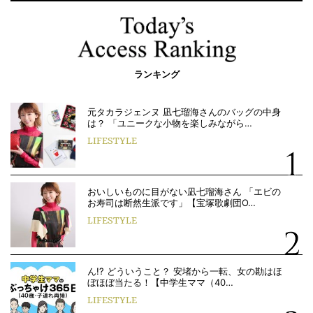
ランキング
元タカラジェンヌ 凪七瑠海さんのバッグの中身
は？ 「ユニークな小物を楽しみながら…
LIFESTYLE
おいしいものに目がない凪七瑠海さん 「エビの
お寿司は断然生派です」【宝塚歌劇団O…
LIFESTYLE
ん!? どういうこと？ 安堵から一転、女の勘はほ
ぼほぼ当たる！【中学生ママ（40…
LIFESTYLE