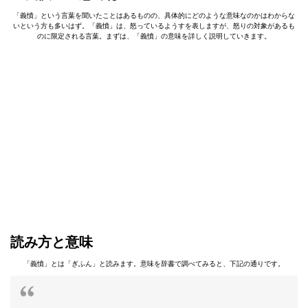
「義憤」という言葉を聞いたことはあるものの、具体的にどのような意味なのかはわからな
いという方も多いはず。「義憤」は、怒っているようすを表しますが、怒りの対象があるも
のに限定される言葉。まずは、「義憤」の意味を詳しく説明していきます。
読み⽅と意味
「義憤」とは「ぎふん」と読みます。意味を辞書で調べてみると、下記の通りです。