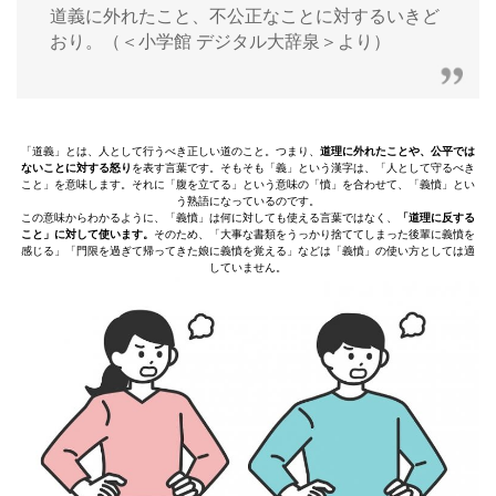
道義に外れたこと、不公正なことに対するいきど
おり。（＜小学館 デジタル大辞泉＞より）
「道義」とは、人として行うべき正しい道のこと。つまり、
道理に外れたことや、公平では
ないことに対する怒り
を表す言葉です。そもそも「義」という漢字は、「人として守るべき
こと」を意味します。それに「腹を立てる」という意味の「憤」を合わせて、「義憤」とい
う熟語になっているのです。
この意味からわかるように、「義憤」は何に対しても使える言葉ではなく、
「道理に反する
こと」に対して使います。
そのため、「大事な書類をうっかり捨ててしまった後輩に義憤を
感じる」「門限を過ぎて帰ってきた娘に義憤を覚える」などは「義憤」の使い方としては適
していません。