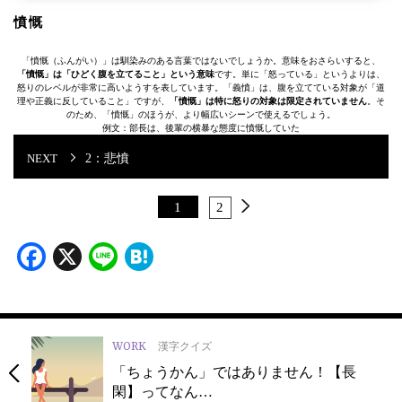
憤慨
「憤慨（ふんがい）」は馴染みのある言葉ではないでしょうか。意味をおさらいすると、
「憤慨」は「ひどく腹を立てること」という意味
です。単に「怒っている」というよりは、
怒りのレベルが非常に高いようすを表しています。「義憤」は、腹を立てている対象が「道
理や正義に反していること」ですが、
「憤慨」は特に怒りの対象は限定されていません
。そ
のため、「憤慨」のほうが、より幅広いシーンで使えるでしょう。
例文：部長は、後輩の横暴な態度に憤慨していた
2：悲憤
1
2
Facebook
X
Line
Hatena
WORK
漢字クイズ
「ちょうかん」ではありません！【長
閑】ってなん…