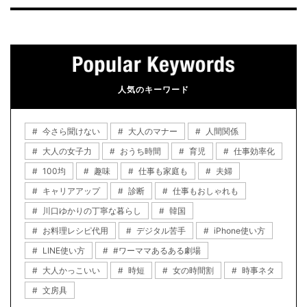
人気のキーワード
今さら聞けない
大人のマナー
人間関係
大人の女子力
おうち時間
育児
仕事効率化
100均
趣味
仕事も家庭も
夫婦
キャリアアップ
診断
仕事もおしゃれも
川口ゆかりの丁寧な暮らし
韓国
お料理レシピ代用
デジタル苦手
iPhone使い方
LINE使い方
#ワーママあるある劇場
大人かっこいい
時短
女の時間割
時事ネタ
文房具