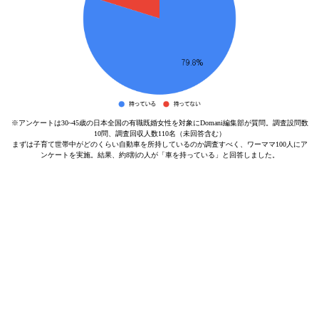
※アンケートは30~45歳の日本全国の有職既婚女性を対象にDomani編集部が質問。調査設問数
10問、調査回収人数110名（未回答含む）
まずは子育て世帯中がどのくらい自動車を所持しているのか調査すべく、ワーママ100人にア
ンケートを実施。結果、約8割の人が「車を持っている」と回答しました。