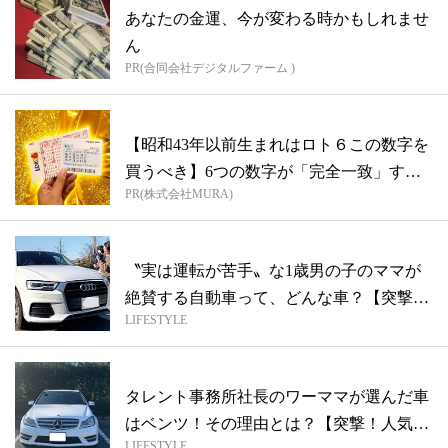
あなたの金運、今が変わる時かもしれませ
ん
PR(合同会社デジタルファーム )
【昭和43年以前生まれはロト６この数字を
買うべき】6つの数字が「完全一致」する
PR(株式会社MURA)
方...
〝実は運転が苦手〟な1歳男の子のママが
絶賛する自動車って、どんな車？【突撃！
LIFESTYLE
人気...
タレント事務所社長のワーママが選んだ車
はベンツ！その理由とは？【突撃！人気読
LIFESTYLE