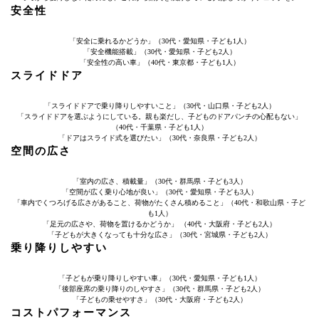
安全性
「安全に乗れるかどうか」（30代・愛知県・子ども1人）
「安全機能搭載」（30代・愛知県・子ども2人）
「安全性の高い車」（40代・東京都・子ども1人）
スライドドア
「スライドドアで乗り降りしやすいこと」（30代・山口県・子ども2人）
「スライドドアを選ぶようにしている。親も楽だし、子どものドアパンチの心配もない」
（40代・千葉県・子ども1人）
「ドアはスライド式を選びたい」（30代・奈良県・子ども2人）
空間の広さ
「室内の広さ、積載量」（30代・群馬県・子ども3人）
「空間が広く乗り心地が良い」（30代・愛知県・子ども3人）
「車内でくつろげる広さがあること、荷物がたくさん積めること」（40代・和歌山県・子ど
も1人）
「足元の広さや、荷物を置けるかどうか」 （40代・大阪府・子ども2人）
「子どもが大きくなっても十分な広さ」（30代・宮城県・子ども2人）
乗り降りしやすい
「子どもが乗り降りしやすい車」（30代・愛知県・子ども1人）
「後部座席の乗り降りのしやすさ」（30代・群馬県・子ども2人）
「子どもの乗せやすさ」（30代・大阪府・子ども2人）
コストパフォーマンス