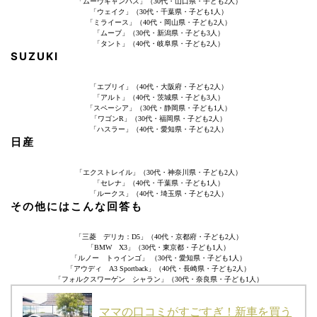
「ムーヴキャンバス」（30代・山口県・子ども2人）
「ウェイク」（30代・千葉県・子ども1人）
「ミライース」（40代・岡山県・子ども2人）
「ムーブ」（30代・新潟県・子ども3人）
「タント」（40代・岐阜県・子ども2人）
SUZUKI
「エブリイ」（40代・大阪府・子ども2人）
「アルト」（40代・茨城県・子ども3人）
「スペーシア」（30代・静岡県・子ども1人）
「ワゴンR」（30代・福岡県・子ども2人）
「ハスラー」（40代・愛知県・子ども2人）
日産
「エクストレイル」（30代・神奈川県・子ども2人）
「セレナ」（40代・千葉県・子ども1人）
「ルークス」（40代・埼玉県・子ども2人）
その他にはこんな回答も
「三菱 デリカ：D5」（40代・京都府・子ども2人）
「BMW X3」（30代・東京都・子ども1人）
「ルノー トゥインゴ」 （30代・愛知県・子ども1人）
「アウディ A3 Sportback」（40代・長崎県・子ども2人）
「フォルクスワーゲン シャラン」（30代・奈良県・子ども1人）
ママの口コミがすごすぎ！新車を買う