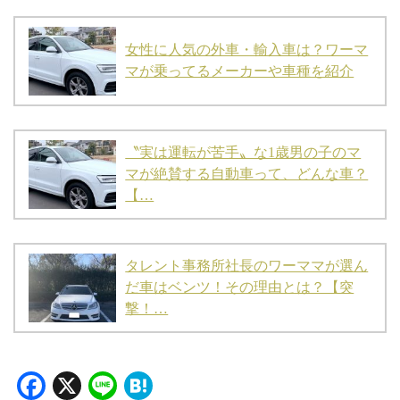
女性に人気の外車・輸入車は？ワーマ
マが乗ってるメーカーや車種を紹介
〝実は運転が苦手〟な1歳男の子のマ
マが絶賛する自動車って、どんな車？
【…
タレント事務所社長のワーママが選ん
だ車はベンツ！その理由とは？【突
撃！…
Facebook
X
Line
Hatena