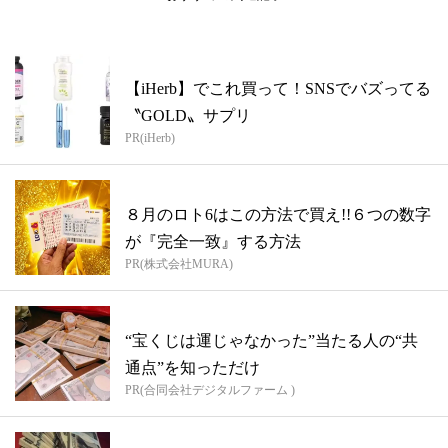
【iHerb】でこれ買って！SNSでバズってる
〝GOLD〟サプリ
PR(iHerb)
８月のロト6はこの方法で買え!!６つの数字
が『完全一致』する方法
PR(株式会社MURA)
“宝くじは運じゃなかった”当たる人の“共
通点”を知っただけ
PR(合同会社デジタルファーム )