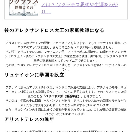
とは？ ソクラテス思想や生涯をわか
り…
後のアレクサンドロス大王の家庭教師になる
アリストテレスはプラトンの死後、アカデメイアを去ります。そしてアテナイから離れ、小
アジアのアッソスに渡り、さらにそこからレスボス島へと移住しました。
その頃、アリストテレスは、マケドニアの王・フィリッポスに招かれ、13歳だったアレクサ
ンドロス王子（後のアレクサンドロス大王）の家庭教師に就任。約7年間、アレクサンドロス
王子の家庭教師としてマケドニアで過ごします。
その後、20歳でアレクサンドロスが王位に就くと、アリストテレスは再びアテナイに戻るの
です。
リュケイオンに学園を設立
アテナイに戻ったアリストテレスは、マケドニア政府の支援により、アテナイの郊外・リュ
ケイオンに哲学を教える学園を設立。そこで多くの弟子を教えます。そのアリストテレス学
派のことを
「ペリパドス派（逍遥学派）」
と呼びました。
その名は、学園の中に回廊（ペリパドス）があり、アリストテレスはその回廊を歩きながら
弟子たちと意見を交わし合ったことから由来するといわれています。
また、リュケイオンの学園には多くの書物が収容されていました。これが後の図書館の先駆
けとなったといわれています。
アリストテレスの晩年
アレクサンドロス大王が死去すると、それまではマケドニアの支配下にあったアテナイは、