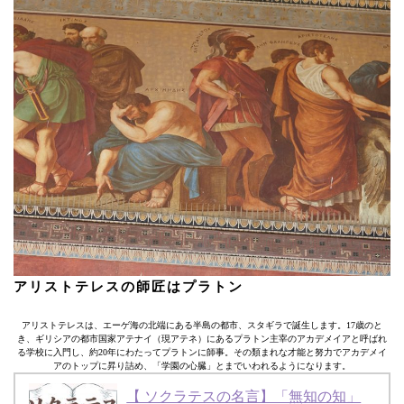
アリストテレスの師匠はプラトン
アリストテレスは、エーゲ海の北端にある半島の都市、スタギラで誕生します。17歳のと
き、ギリシアの都市国家アテナイ（現アテネ）にあるプラトン主宰のアカデメイアと呼ばれ
る学校に入門し、約20年にわたってプラトンに師事。その類まれな才能と努力でアカデメイ
アのトップに昇り詰め、「学園の心臓」とまでいわれるようになります。
【 ソクラテスの名言】「無知の知」