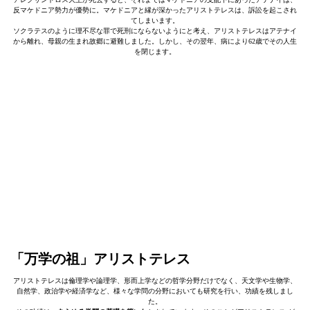
反マケドニア勢力が優勢に。マケドニアと縁が深かったアリストテレスは、訴訟を起こされ
てしまいます。
ソクラテスのように理不尽な罪で死刑にならないようにと考え、アリストテレスはアテナイ
から離れ、母親の生まれ故郷に避難しました。しかし、その翌年、病により62歳でその人生
を閉じます。
「万学の祖」アリストテレス
アリストテレスは倫理学や論理学、形而上学などの哲学分野だけでなく、天文学や生物学、
自然学、政治学や経済学など、様々な学問の分野においても研究を行い、功績を残しまし
た。