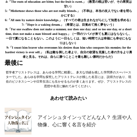
4:「The roots of education are bitter, but the fruit is sweet.」
（教育の根は苦いが、その果実は
甘い）
5:「Misfortune shows those who are not really friends.」
（不幸は、本当の友人でない者を明ら
かにする）
6:「All men by nature desire knowledge.」
（すべての者は生まれながらにして知恵を求める）
7:「Hope is a waking dream.」
（希望とは、目覚めて抱く夢をいう）
8:「For one swallow does not make a summer, nor does one day; and so too one day, or a short
time, does not make a man blessed and happy.」
（一羽のツバメが来ても夏にはならないし、
一日で夏になることもない。このように一日もしくは、短い時間で人は幸福にも幸せにもな
りはしない）
9:「I count him braver who overcomes his desires than him who conquers his enemies; for the
hardest victory is over self.」
（私は敵を倒した者より、自分の欲望を克服した者の方をより勇
者と見る。それは、自らに勝つことこそ最も難しい勝利だからだ）
最後に
哲学者アリストテレスは、あらゆる学問に精通し、多大な功績を残した学問界のスーパース
ターでした。あらゆる学問を探究したアリストテレスが残した名言には、説得力があり、現
在のビジネスシーンや日常生活にも生かせるものが多くあります。ぜひ、アリストテレスの
思想や名言に触れてみてください。
あわせて読みたい
アインシュタインってどんな人？ 生涯や人
物像、心に響く名言を紹介