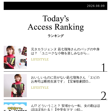
2026.08.09
ランキング
元タカラジェンヌ 凪七瑠海さんのバッグの中身
は？ 「ユニークな小物を楽しみながら…
LIFESTYLE
おいしいものに目がない凪七瑠海さん 「エビの
お寿司は断然生派です」【宝塚歌劇団O…
LIFESTYLE
ん!? どういうこと？ 安堵から一転、女の勘はほ
ぼほぼ当たる！【中学生ママ（40…