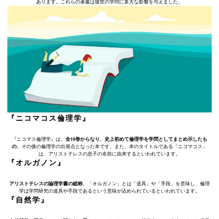
あります。これらの著書は後世の学問に多大な影響を与えました。
『ニコマコス倫理学』
『ニコマス倫理学』は、
全10巻からなり、史上初めて倫理学を学問としてまとめ示したも
の
。その後の倫理学の出発点となった本です。また、本のタイトルである「ニコマコス」
は、アリストテレスの息子の名前に由来するといわれています。
『オルガノン』
アリストテレスの論理学書の総称
。「オルガノン」とは「道具」や「手段」を意味し、倫理
学は学問研究の道具や手段であるという意味が込められているといわれています。
『自然学』