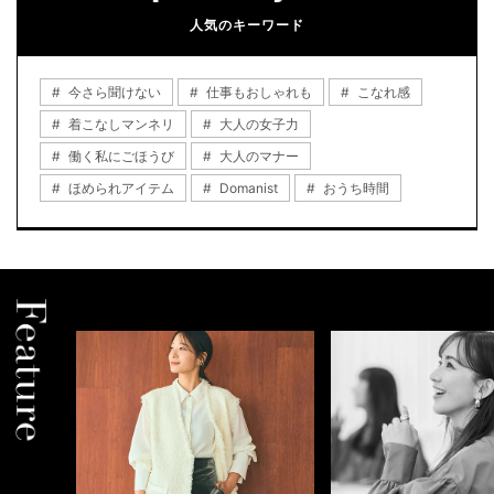
人気のキーワード
今さら聞けない
仕事もおしゃれも
こなれ感
着こなしマンネリ
大人の女子力
働く私にごほうび
大人のマナー
ほめられアイテム
Domanist
おうち時間