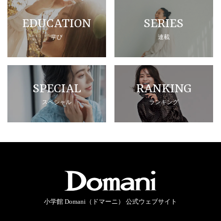
EDUCATION
SERIES
学び
連載
SPECIAL
RANKING
スペシャル
ランキング
小学館 Domani（ドマーニ） 公式ウェブサイト