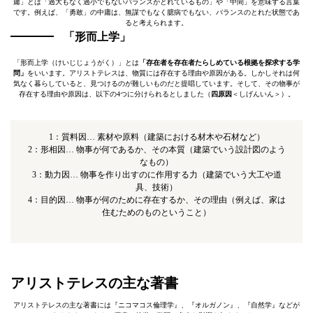
庸」とは「過大もなく過小でもないバランスがとれているもの」や「中間」を意味する言葉
です。例えば、「勇敢」の中庸は、無謀でもなく臆病でもない、バランスのとれた状態であ
ると考えられます。
「形而上学」
「形而上学（けいじじょうがく）」とは
「存在者を存在者たらしめている根拠を探求する学
問」
をいいます。アリストテレスは、物質には存在する理由や原因がある。しかしそれは何
気なく暮らしていると、見つけるのが難しいものだと提唱しています。そして、その物事が
存在する理由や原因は、以下の4つに分けられるとしました（
四原因
＜しげんいん＞）。
1：質料因… 素材や原料（建築における材木や石材など）
2：形相因… 物事が何であるか、その本質（建築でいう設計図のよう
なもの）
3：動力因… 物事を作り出すのに作用する力（建築でいう大工や道
具、技術）
4：目的因… 物事が何のために存在するか、その理由（例えば、家は
住むためのものということ）
アリストテレスの主な著書
アリストテレスの主な著書には『ニコマコス倫理学』、『オルガノン』、『自然学』などが