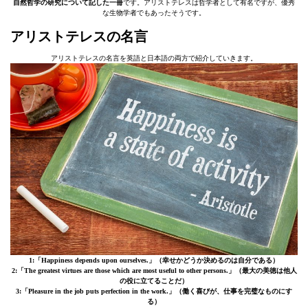
自然哲学の研究について記した一冊
です。アリストテレスは哲学者として有名ですが、優秀
な生物学者でもあったそうです。
アリストテレスの名言
アリストテレスの名言を英語と日本語の両方で紹介していきます。
1:「Happiness depends upon ourselves.」（幸せかどうか決めるのは自分である）
2:「The greatest virtues are those which are most useful to other persons.」
（最大の美徳は他人
の役に立てることだ）
3:「Pleasure in the job puts perfection in the work.」
（働く喜びが、仕事を完璧なものにす
る）