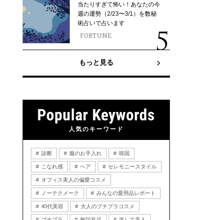
当たりすぎて怖い！あなたの今
週の運勢（2/23〜3/1）を数秘
術占いで占います
FORTUNE
もっと見る
人気のキーワード
診断
服のお手入れ
韓国
こなれ感
ヘア
セレモニースタイル
オフィス美人の偏愛コスメ
ノーテクメーク
みんなの愛用品レポート
40代美容
大人のプチプラコスメ
プチプラ
無印良品
楽して美人