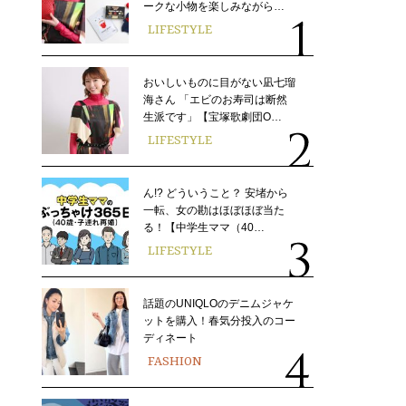
ークな小物を楽しみながら…
LIFESTYLE
おいしいものに目がない凪七瑠
海さん 「エビのお寿司は断然
生派です」【宝塚歌劇団O…
LIFESTYLE
ん!? どういうこと？ 安堵から
一転、女の勘はほぼほぼ当た
る！【中学生ママ（40…
LIFESTYLE
話題のUNIQLOのデニムジャケ
ットを購入！春気分投入のコー
ディネート
FASHION