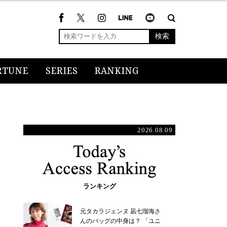
検索
RTUNE
SERIES
RANKING
2026.08.09
ランキング
元タカラジェンヌ 凪七瑠海さ
んのバッグの中身は？ 「ユニ