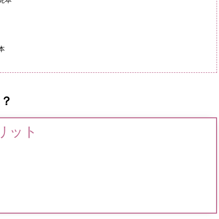
見本
本
は？
リット