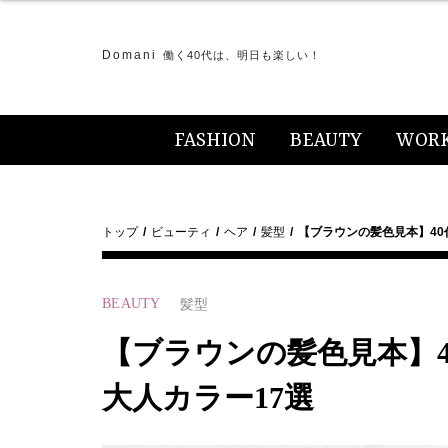
Domani
働く40代は、明日も楽しい！
FASHION
BEAUTY
WOR
トップ
ビューティ
ヘア
髪型
【ブラウンの髪色見本】4
BEAUTY
髪型
【ブラウンの髪色見本】
大人カラー17選