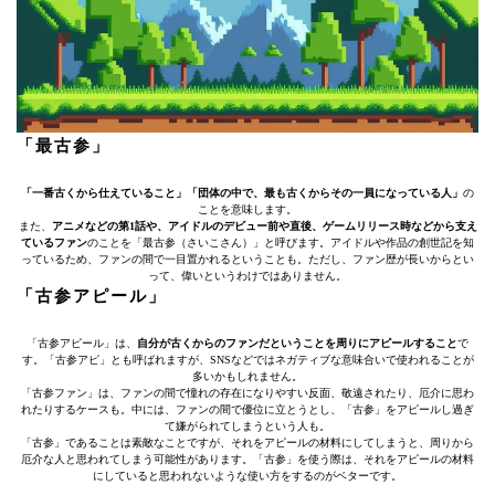
「最古参」
「一番古くから仕えていること」「団体の中で、最も古くからその一員になっている人」
の
ことを意味します。
また、
アニメなどの第1話や、アイドルのデビュー前や直後、ゲームリリース時などから支え
ているファン
のことを「最古参（さいこさん）」と呼びます。アイドルや作品の創世記を知
っているため、ファンの間で一目置かれるということも。ただし、ファン歴が長いからとい
って、偉いというわけではありません。
「古参アピール」
「古参アピール」は、
自分が古くからのファンだということを周りにアピールすること
で
す。「古参アピ」とも呼ばれますが、SNSなどではネガティブな意味合いで使われることが
多いかもしれません。
「古参ファン」は、ファンの間で憧れの存在になりやすい反面、敬遠されたり、厄介に思わ
れたりするケースも。中には、ファンの間で優位に立とうとし、「古参」をアピールし過ぎ
て嫌がられてしまうという人も。
「古参」であることは素敵なことですが、それをアピールの材料にしてしまうと、周りから
厄介な人と思われてしまう可能性があります。「古参」を使う際は、それをアピールの材料
にしていると思われないような使い方をするのがベターです。