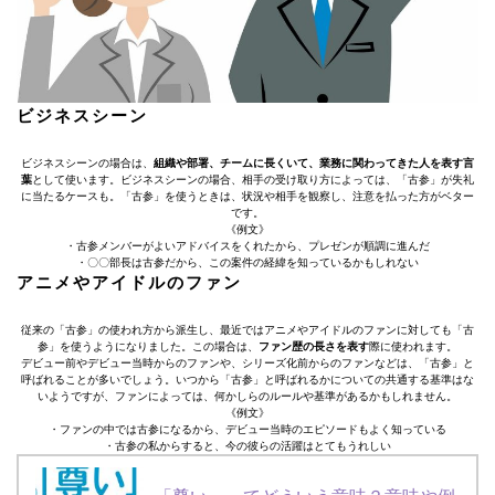
ビジネスシーン
ビジネスシーンの場合は、
組織や部署、チームに長くいて、業務に関わってきた人を表す言
葉
として使います。ビジネスシーンの場合、相手の受け取り方によっては、「古参」が失礼
に当たるケースも。「古参」を使うときは、状況や相手を観察し、注意を払った方がベター
です。
《例文》
・古参メンバーがよいアドバイスをくれたから、プレゼンが順調に進んだ
・〇〇部長は古参だから、この案件の経緯を知っているかもしれない
アニメやアイドルのファン
従来の「古参」の使われ方から派生し、最近ではアニメやアイドルのファンに対しても「古
参」を使うようになりました。この場合は、
ファン歴の長さを表す
際に使われます。
デビュー前やデビュー当時からのファンや、シリーズ化前からのファンなどは、「古参」と
呼ばれることが多いでしょう。いつから「古参」と呼ばれるかについての共通する基準はな
いようですが、ファンによっては、何かしらのルールや基準があるかもしれません。
《例文》
・ファンの中では古参になるから、デビュー当時のエピソードもよく知っている
・古参の私からすると、今の彼らの活躍はとてもうれしい