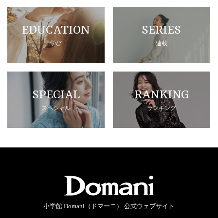
EDUCATION
SERIES
学び
連載
SPECIAL
RANKING
スペシャル
ランキング
小学館 Domani（ドマーニ） 公式ウェブサイト