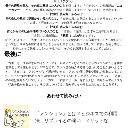
▷【ベテラン】
長年の経験を重ね、その道に熟達した人のこと
を指します。「ベテラン」の対義語は
「ニュ
ーカマー」
。どちらの言葉も会話などでよく登場しますので、知っておくと便利です。
▷【古株】読み方：ふるかぶ
その会社や集団に
以前からいる人のこと。
「古株社員」と表現することもあります。いつか
ら「古株」と呼ばれるのか、その基準は明確ではありません。
▷【古顔】読み方：ふるがお
古くからその社会や仲間にいる人のこと。
「古参」「古顔」とほぼ同じ意味になります。
「古顔」の対義語は、
「新顔（しんがお）」
です。
紹介したように、「古参」はさまざまなジャンルで使われている言葉です。しかし使い方に
よっては、周りを不快にさせてしまうかもしれません。他人に対して「古参」を使う際は、
相手にとって失礼にならないかどうか、その点を意識するようにしてください。
最後に
「古参」は、従来の意味のほかに、アイドルやアニメなどの古くからのファンのことを指す
言葉としても使われます。SNSなどで、ファン歴を紹介する際に使われることが多いようで
す。「古参」は、ファンやプレイ歴が長いため、ファンの間で尊敬や憧れの対象になること
も。デビュー前や1作目リリース時のエピソードを知りたいと思うファンにとって、「古参」
の存在はありがたいでしょう。一方で、「古参アピール」をする人は、周りからマイナスな
印象を抱かれることも。その点については、自分でしっかりと注意したいところです。
あわせて読みたい
「メンション」とは？ビジネスでの利用
法、リプライとの違い、メリットな…