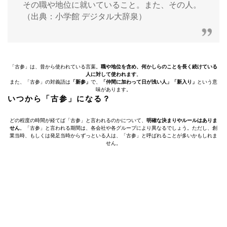
その職や地位に就いていること。また、その人。
（出典：小学館 デジタル大辞泉）
「古参」は、昔から使われている言葉。
職や地位を含め、何かしらのことを長く続けている
人に対して使われます
。
また、「古参」の対義語は
「新参」
で、
「仲間に加わって日が浅い人」「新入り」
という意
味があります。
いつから「古参」になる？
どの程度の時間が経てば「古参」と言われるのかについて、
明確な決まりやルールはありま
せん
。「古参」と言われる期間は、各会社や各グループにより異なるでしょう。ただし、創
業当時、もしくは発足当時からずっといる人は、「古参」と呼ばれることが多いかもしれま
せん。