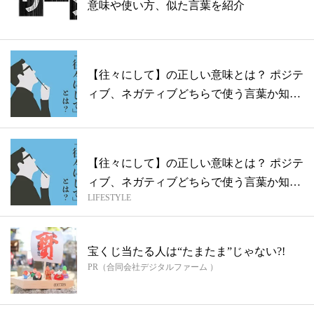
意味や使い方、似た言葉を紹介
【往々にして】の正しい意味とは？ ポジテ
ィブ、ネガティブどちらで使う言葉か知
っ...
【往々にして】の正しい意味とは？ ポジテ
ィブ、ネガティブどちらで使う言葉か知
LIFESTYLE
っ...
宝くじ当たる人は“たまたま”じゃない?!
PR（合同会社デジタルファーム ）