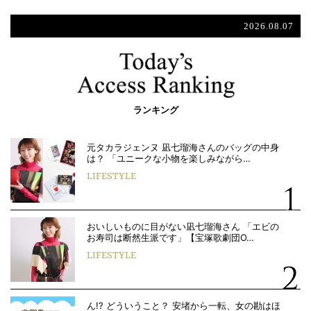
2026.08.07
ランキング
元タカラジェンヌ 凪七瑠海さんのバッグの中身
は？ 「ユニークな小物を楽しみながら…
LIFESTYLE
おいしいものに目がない凪七瑠海さん 「エビの
お寿司は断然生派です」【宝塚歌劇団O…
LIFESTYLE
ん!? どういうこと？ 安堵から一転、女の勘はほ