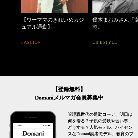
中身
【ワーママのきれいめカジ
優木まおみさん「
ュアル通勤】
割。」
FASHION
LIFESTYLE
【登録無料】
Domaniメルマガ会員募集中
管理職世代の通勤コーデ、明日は
何を着る？子供の受験や習い事、
どうする？人気モデル、ハイセン
スなDomani読者モデル、教育のプ