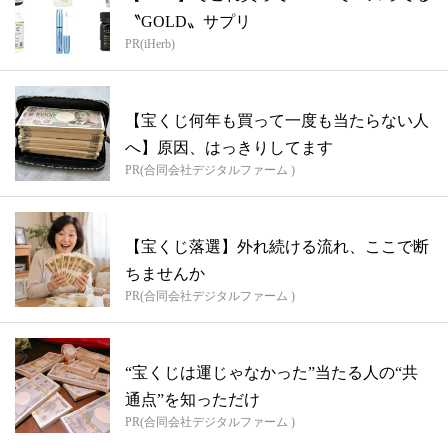
〝GOLD〟サプリ
PR(iHerb)
【宝くじ何年も買って一度も当たらない人
へ】原因、はっきりしてます
PR(合同会社デジタルファーム )
【宝くじ落選】外れ続ける流れ、ここで断
ちませんか
PR(合同会社デジタルファーム )
“宝くじは運じゃなかった”当たる人の“共
通点”を知っただけ
PR(合同会社デジタルファーム )