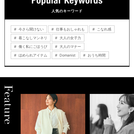
人気のキーワード
今さら聞けない
仕事もおしゃれも
こなれ感
着こなしマンネリ
大人の女子力
働く私にごほうび
大人のマナー
ほめられアイテム
Domanist
おうち時間