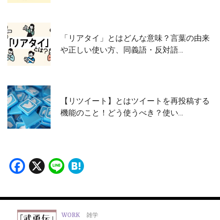
「リアタイ」とはどんな意味？言葉の由来
や正しい使い方、同義語・反対語…
【リツイート】とはツイートを再投稿する
機能のこと！どう使うべき？使い…
Facebook
X
Line
Hatena
WORK
雑学