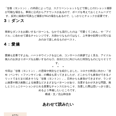
「영통（ヨントン）」の内容によっては、スクリーンショットなどで推しとの2ショット撮影
が可能な場合も。事前に公式からアナウンスがあるので、ポーズを考えておくとスムーズで
す。反対に録画や写真など撮影がNGの場合もあるので、しっかりとチェックが必要です。
3：ダンス
簡単なダンスをお願いするパターンも。なかでも流行したのは「可愛くてごめん」や「アイ
ドル」に合わせて踊るチャレンジです。大掛かりなものではなく、上半身や顔周りの写り込
みのみで楽しめるものがベスト。
4：愛嬌
愛嬌も定番ですよね。ハートやウインクをはじめ、コンサートの挨拶でよく見る、アイドル
個人のお決まりポーズをお願いするのも◎。自分だけに向けられた特別なものになりそうで
す。
＊ ＊ ＊
今回は「영통（ヨントン）」の意味や例文などを紹介しました。コロナが終息に向かい「팬
싸（ペンサ）＝ファンサイン会」の機会も戻ってきましたが、どこからでも参加ができるメ
リットでまだまだ続きそうな「영통（ヨントン）」。日本からも参加ができますが、ランダ
ム抽選や購入枚数による抽選などさまざまなパターンがあり、当選するかが大きな問題。推
しとコミュニケーションがとれる貴重なチャンスだからこそ、当選した際は思いっきり楽し
めるよう準備したいところです。
構成・文／北山和佳奈
あわせて読みたい