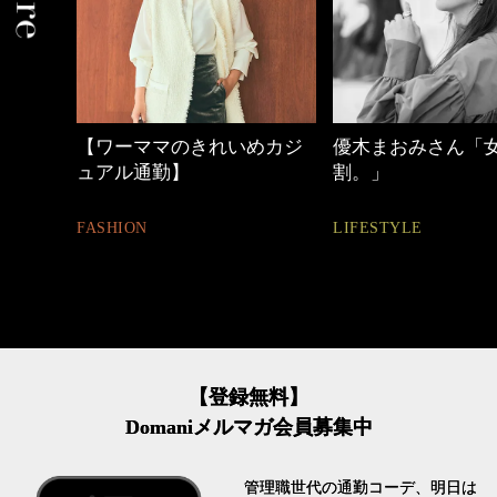
中身
【ワーママのきれいめカジ
優木まおみさん「
ュアル通勤】
割。」
FASHION
LIFESTYLE
【登録無料】
Domaniメルマガ会員募集中
管理職世代の通勤コーデ、明日は