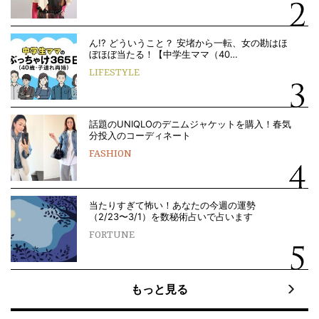
ん!? どういうこと？ 安堵から一転、女の勘はほ
ぼほぼ当たる！【中学生ママ（40…
LIFESTYLE
話題のUNIQLOのデニムジャケットを購入！春気
分投入のコーディネート
FASHION
当たりすぎて怖い！あなたの今週の運勢
（2/23〜3/1）を数秘術占いで占います
FORTUNE
もっと見る