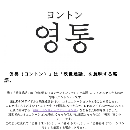
「영통（ヨントン）」は「映像通話」を意味する略
語。
元々「映像通話」は「영상통화（ヨンサントンファ）」と表現し、こちらを略したものが
「영통（ヨントン）」です。
主にK-POPアイドルと映像通話を行い、コミュニケーションをとることを指します。
コロナ禍でさまざまなイベントが中止や延期になったなか、K-POPアイドルがカムバックし
た後に開催する「
팬싸（ペンサ）＝ファンサイン会
」などもまた影響を受けました。
対面でのコミュニケーションが難しくなった代わりに主流となったのが「영통（ヨント
ン）」です。
このような流れで「영통（ヨントン）」＋「팬싸（ペンサ）」＝「영통팬사（ヨントンペン
サ）」と表現する場合もあります。