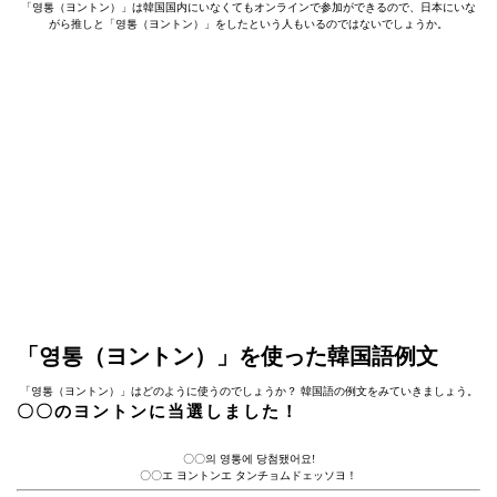
「영통（ヨントン）」は韓国国内にいなくてもオンラインで参加ができるので、日本にいな
がら推しと「영통（ヨントン）」をしたという人もいるのではないでしょうか。
「영통（ヨントン）」を使った韓国語例文
「영통（ヨントン）」はどのように使うのでしょうか？ 韓国語の例文をみていきましょう。
〇〇のヨントンに当選しました！
〇〇의 영통에 당첨됐어요!
〇〇エ ヨントンエ タンチョムドェッソヨ！