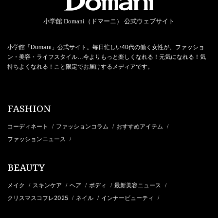
小学館 Domani（ドマーニ） 公式ウェブサイト
小学館「Domani」公式サイト。毎日忙しい40代の働く女性が、ファッショ
ン・美容・ライフスタイル…今よりもっと楽しくなれる！元気になれる！気
持ちよくなれる！こと限定でお届けするメディアです。
FASHION
コーディネート
ファッションコラム
おすすめアイテム
/
/
/
ファッションニュース
/
BEAUTY
メイク
スキンケア
ヘア
ボディ
最新美容ニュース
/
/
/
/
/
クリスマスコフレ2025
ネイル
インナービューティ
/
/
/