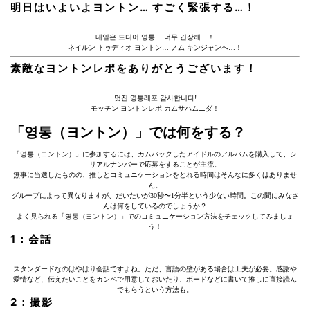
明日はいよいよヨントン… すごく緊張する…！
내일은 드디어 영통… 너무 긴장해…！
ネイルン トゥディオ ヨントン… ノム キンジャンへ…！
素敵なヨントンレポをありがとうございます！
멋진 영통레포 감사합니다!
モッチン ヨントンレポ カムサハムニダ！
「영통（ヨントン）」では何をする？
「영통（ヨントン）」に参加するには、カムバックしたアイドルのアルバムを購入して、シ
リアルナンバーで応募をすることが主流。
無事に当選したものの、推しとコミュニケーションをとれる時間はそんなに多くはありませ
ん。
グループによって異なりますが、だいたいが30秒〜1分半という少ない時間。この間にみなさ
んは何をしているのでしょうか？
よく見られる「영통（ヨントン）」でのコミュニケーション方法をチェックしてみましょ
う！
1：会話
スタンダードなのはやはり会話ですよね。ただ、言語の壁がある場合は工夫が必要。感謝や
愛情など、伝えたいことをカンペで用意しておいたり、ボードなどに書いて推しに直接読ん
でもらうという方法も。
2：撮影