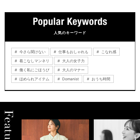
人気のキーワード
今さら聞けない
仕事もおしゃれも
こなれ感
着こなしマンネリ
大人の女子力
働く私にごほうび
大人のマナー
ほめられアイテム
Domanist
おうち時間