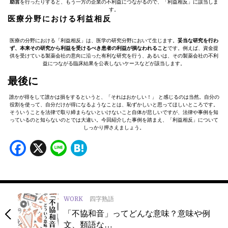
助言
を行ったりすると、もう一方の企業の不利益につながるので、「利益相反」に該当しま
す。
医療分野における利益相反
医療の分野における「利益相反」は、医学の研究分野において生じます。
妥当な研究を行わ
ず、本来その研究から利益を受けるべき患者の利益が損なわれること
です。例えば、資金提
供を受けている製薬会社の意向に沿った有利な研究を行う、あるいは、その製薬会社の不利
益につながる臨床結果を公表しないケースなどが該当します。
最後に
誰かが得をして誰かは損をするというと、「それはおかしい！」 と感じるのは当然。自分の
役割を使って、自分だけが得になるようなことは、恥ずかしいと思ってほしいところです。
そういうことを法律で取り締まらないといけないこと自体が悲しいですが、法律や事例を知
っているのと知らないのとでは大違い。今回紹介した事例を踏まえ、「利益相反」について
しっかり押さえましょう。
Facebook
X
Line
Hatena
WORK
四字熟語
「不協和音」ってどんな意味？意味や例
文、類語な…