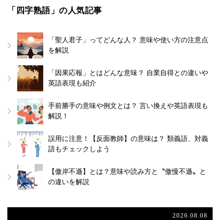
「四字熟語」の人気記事
「聖人君子」ってどんな人？ 意味や使い方の注意点
を解説
「因果応報」とはどんな意味？ 自業自得との違いや
英語表現も紹介
手前勝手の意味や例文とは？ 言い換えや英語表現も
解説！
誤用に注意！【反面教師】の意味は？ 類義語、対義
語もチェックしよう
【傲岸不遜】とは？意味や読み方と〝傲慢不遜〟と
の違いを解説
2026.08.08