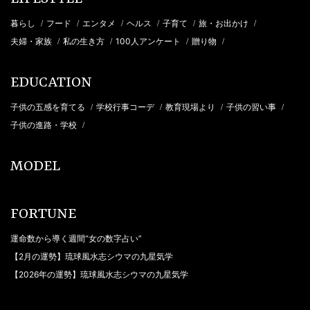
暮らし
フード
エンタメ
ヘルス
子育て
旅・お出かけ
/
/
/
/
/
/
夫婦・家族
私の生き方
100人アンケート
贈り物
/
/
/
/
EDUCATION
子供の五感を育てる
学校行事コーデ
教育現場より
子供の習い事
/
/
/
/
子供の進路・学校
/
MODEL
FORTUNE
運命数から導く週間“女の数字占い”
【2月の運勢】琉球風水志シウマの九星気学
【2026年の運勢】琉球風水志シウマの九星気学