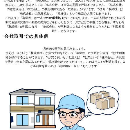
が相反する場合です。「株式会社」は人間ではなく、“法人という人格”として法律上は捉えら
れます。しかし法人としての「株式会社」は自分の意思で行動はできません。「株式会社」
の意思決定は「株式会社」の執行機関である「取締役」が行います。つまり「取締役」は
「株式会社」の意思であり、「取締役」という役割の人間でもあります。
このように「取締役」は
一人で2つの役割をもつ
ことになります。一人の人間がそれぞれの役
割で金銭の貸借や不動産の売買などを行ったときに、片方だけの利益になる場合。すなわち
「取締役」が利益になり、「株式会社」が不利益になるような操作をしたときに「利益相反
取引」となります。
会社取引での具体例
具体的な事例を見てみましょう。
例えば、Xという「株式会社」が持つ土地をYという「取締役」に売買する場合、Yは土地価
格を操作することができます。Yが安く買いたいと思えば、YはXという「株式会社」の意思
を決定できる立場にあるために、価格操作ができるわけです。このようにYが利益を得て、X
が不利益を被るのは「利益相反」取引にあたります。