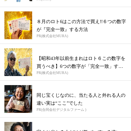
８月のロト6はこの方法で買え!!６つの数字
が『完全一致』する方法
PR(株式会社MURA)
【昭和43年以前生まれはロト６この数字を
買うべき】6つの数字が「完全一致」する
PR(株式会社MURA)
方...
同じ宝くじなのに、当たる人と外れる人の
違い実は“ここ”でした
PR(合同会社デジタルファーム )