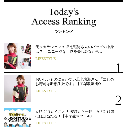
ランキング
元タカラジェンヌ 凪七瑠海さんのバッグの中身
は？ 「ユニークな小物を楽しみながら…
LIFESTYLE
おいしいものに目がない凪七瑠海さん 「エビの
お寿司は断然生派です」【宝塚歌劇団O…
LIFESTYLE
ん!? どういうこと？ 安堵から一転、女の勘はほ
ぼほぼ当たる！【中学生ママ（40…
LIFESTYLE