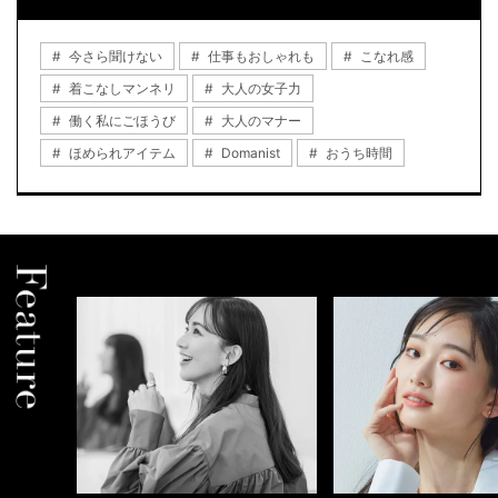
今さら聞けない
仕事もおしゃれも
こなれ感
着こなしマンネリ
大人の女子力
働く私にごほうび
大人のマナー
ほめられアイテム
Domanist
おうち時間