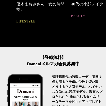
の時間
40代の小顔メイク
【ワーママのきれ
ュアル通勤】
BEAUTY
FASHION
【登録無料】
Domaniメルマガ会員募集中
管理職世代の通勤コーデ、明日は
何を着る？子供の受験や習い事、
どうする？人気モデル、ハイセン
スなDomani読者モデル、教育のプ
ロたちから 発信されるタイムリ
ーなテーマをピックアップしてお