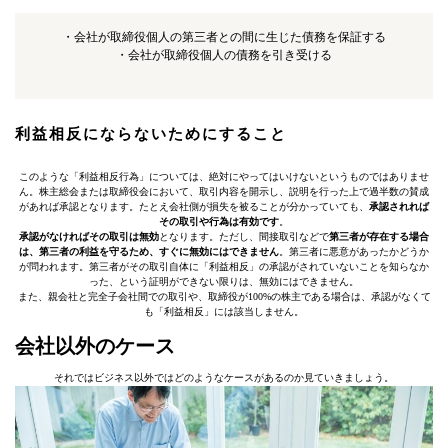
・会社が取締役個人の第三者との間に生じた債務を保証する
・会社が取締役個人の債務を引き受ける
利益相反にならないためにすること
このような「利益相反行為」については、絶対にやってはいけないというものではありませ
ん。株主総会または取締役会において、取引内容を開示し、説明を行った上で過半数の賛成
があれば承認となります。たとえ会社側が損失を被ることが分かっていても、
承認されれば
その取引や行為は有効です
。
承認がなければその取引は無効
となります。ただし、間接取引などで
第三者が存在する場合
は、第三者の利益を守るため、すぐに無効にはできません
。第三者に悪意があったかどうか
が問われます。第三者がその取引自体に「利益相反」の承認がされていないことを知らなか
った、という証明ができない限りは、無効にはできません。
また、親会社と完全子会社間での取引や、取締役が100%の株主である場合は、承認がなくて
も「利益相反」には該当しません。
会社以外のケース
それではビジネス以外ではどのようなケースがあるのか見ていきましょう。