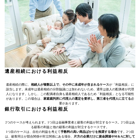
遺産相続における利益相反
遺産相続の際に、
相続人が複数以上で、その中に未成年が含まれるケース
が「利益相反」に
該当します。未成年は遺産相続の分割協議には加われないため、通常は故人の配偶者が代理
人になります。しかし、この配偶者自身も遺産相続人であるため「利益相反」となる可能性
があります。この場合は、
家庭裁判所に代理人の選定を要求し、第三者を代理人に立てる
必
要があります。
銀行取引における利益相反
2つのケースが考えられます。1つ目は金融事業者と顧客の利益が対立するケース。2つ目はあ
る顧客の利益と他の顧客の利益が対立するケースです。
1つ目のケースは、自社の利益を考えて
手数料の高い商品ばかりを推奨する場合
です。2つ目
は、顧客同士が競合関係や対立関係にある場合、
片方の企業だけに資金調達やM＆Aに対して