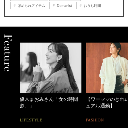
ほめられアイテム
Domanist
おうち時間
の時間
【ワーママのきれいめカジ
心地よくいられる
ュアル通勤】
とは
FASHION
FASHION