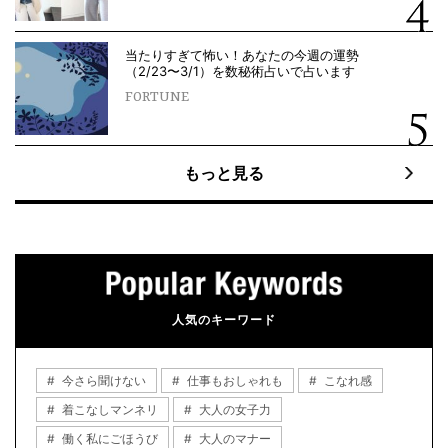
当たりすぎて怖い！あなたの今週の運勢
（2/23〜3/1）を数秘術占いで占います
FORTUNE
もっと見る
人気のキーワード
今さら聞けない
仕事もおしゃれも
こなれ感
着こなしマンネリ
大人の女子力
働く私にごほうび
大人のマナー