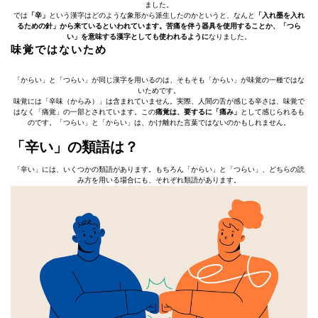
ました。
では
「辛」
という漢字はどのような象形から派生したのかというと、なんと
「入れ墨を入れ
るための針」から来ているといわれています。苦痛を伴う器具を使用することか、「つら
い」を意味する漢字としても使われるように
なりました。
味覚ではないため
「からい」と「つらい」が同じ漢字を用いるのは、そもそも「からい」が味覚の一種ではな
いためです。
味覚には「辛味（からみ）」は含まれていません。実際、人間の舌が感じる辛さは、味覚で
はなく「痛覚」の一部とされています。この
痛覚は、要するに「痛み」
として感じられるも
のです。「つらい」と「からい」は、かけ離れた言葉ではないのかもしれません。
「辛い」の類語は？
「辛い」には、いくつかの類語があります。もちろん「からい」と「つらい」、どちらの読
み方を用いる場合にも、それぞれ類語があります。