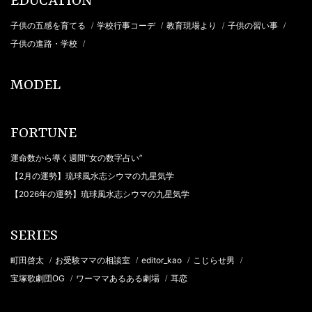
EDUCATION
子供の五感を育てる
学校行事コーデ
教育現場より
子供の習い事
/
/
/
/
子供の進路・学校
/
MODEL
FORTUNE
運命数から導く週間“女の数字占い”
【2月の運勢】琉球風水志シウマの九星気学
【2026年の運勢】琉球風水志シウマの九星気学
SERIES
町田啓太
お受験ママの相談室
editor_kao
こじらせ男
/
/
/
/
宝塚歌劇団OG
ワーママあるある劇場
耳恋
/
/