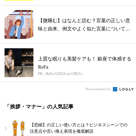
【微睡む】はなんと読む？言葉の正しい意
味と由来、例文やよく似た言葉について解
説
上質な眠りも美髪ケアも！ 銀座で体感する
ReFa
PR（ReFa GINZA on CREA）
Recommended by
「挨拶・マナー」の人気記事
【恐縮】の正しい使い方とは？ビジネスシーンでの
注意点や言い換え表現を徹底解説