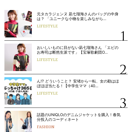
元タカラジェンヌ 凪七瑠海さんのバッグの中身
は？ 「ユニークな小物を楽しみながら…
LIFESTYLE
おいしいものに目がない凪七瑠海さん 「エビの
お寿司は断然生派です」【宝塚歌劇団O…
LIFESTYLE
ん!? どういうこと？ 安堵から一転、女の勘はほ
ぼほぼ当たる！【中学生ママ（40…
LIFESTYLE
話題のUNIQLOのデニムジャケットを購入！春気
分投入のコーディネート
FASHION