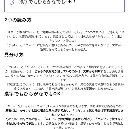
漢字でもひらがなでもOK！
2つの読み方
「唐辛子が本当に辛い」と「労働時間が長くて辛い」という、2つの文章には、どちらも「辛
い」という漢字が使われています。読み方としては、1つ目の文章が「からい」、2つ目は
「つらい」と読みます。
「からい」と「つらい」には異なる意味があるため、正確な読み方を知らないと、文章が不
適切になってしまうかもしれません。
見分け方
「つらい」と「からい」といった、2つの読み方は、どのように判断すればよいのでしょう
か。結論からいえば、
どちらの読み方が適しているのかは、文脈から判断する
しかありませ
ん。多くの人は「からい」と「つらい」といった2つの読み方を、文脈から自然に判断してい
ます。
日本語にはこのように、同じ漢字であるにもかかわらず、異なる読み方や意味をもつ言葉が
多くあります。これが、「日本語は難しい」と言われる要因かもしれません。
漢字でもひらがなでもOK！
「辛い」には、からい・つらいといった2つの読み方があります。同じ漢字ではあるものの、
厳密には「からい」と読む場合は常用漢字であり、「つらい」と読む場合は非常用漢字とさ
れている
ようです。
そのため公的な文章の場合、
「からい」と読む場合は漢字で表記し、「つらい」と読ませる
場合はひらがなで表記
します。公的な文章でない場合は、漢字とひらがな、どちらで表記し
ても構いません。