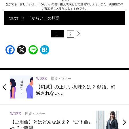
なかでも「苦しい」は、「つらい」の言い換え表現として適切でしょう。また、汎用性の高
い言葉でもあるためおすすめです。
「からい」の類語
1
2
Facebook
X
Line
Hatena
WORK
挨拶・マナー
【幻滅】の正しい意味とは？ 類語、幻
滅されない…
WORK
挨拶・マナー
【ご用命】とはどんな意味？〝ご下命〟
や〝ご要望…